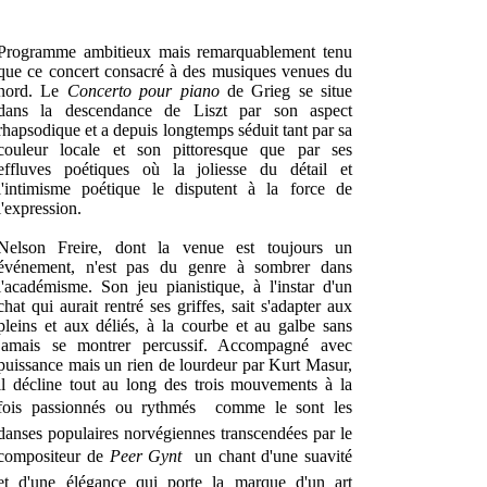
Programme ambitieux mais remarquablement tenu
que ce concert consacré à des musiques venues du
nord. Le
Concerto pour piano
de Grieg se situe
dans la descendance de Liszt par son aspect
rhapsodique et a depuis longtemps séduit tant par sa
couleur locale et son pittoresque que par ses
effluves poétiques où la joliesse du détail et
l'intimisme poétique le disputent à la force de
l'expression.
Nelson Freire, dont la venue est toujours un
événement, n'est pas du genre à sombrer dans
l'académisme. Son jeu pianistique, à l'instar d'un
chat qui aurait rentré ses griffes, sait s'adapter aux
pleins et aux déliés, à la courbe et au galbe sans
jamais se montrer percussif. Accompagné avec
puissance mais un rien de lourdeur par Kurt Masur,
il décline tout au long des trois mouvements à la
fois passionnés ou rythmés  comme le sont les
danses populaires norvégiennes transcendées par le
compositeur de
Peer Gynt
 un chant d'une suavité
et d'une élégance qui porte la marque d'un art