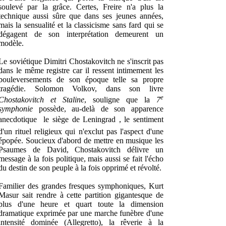
soulevé par la grâce. Certes, Freire n'a plus la
technique aussi sûre que dans ses jeunes années,
mais la sensualité et la classicisme sans fard qui se
dégagent de son interprétation demeurent un
modèle.
Le soviétique Dimitri Chostakovitch ne s'inscrit pas
dans le même registre car il ressent intimement les
bouleversements de son époque telle sa propre
tragédie. Solomon Volkov, dans son livre
e
Chostakovitch et Staline
, souligne que la
7
symphonie
possède, au-delà de son apparence
anecdotique  le siège de Leningrad , le sentiment
d'un rituel religieux qui n'exclut pas l'aspect d'une
épopée. Soucieux d'abord de mettre en musique les
Psaumes de David, Chostakovitch délivre un
message à la fois politique, mais aussi se fait l'écho
du destin de son peuple à la fois opprimé et révolté.
Familier des grandes fresques symphoniques, Kurt
Masur sait rendre à cette partition gigantesque de
plus d'une heure et quart toute la dimension
dramatique exprimée par une marche funèbre d'une
intensité dominée (Allegretto), la rêverie à la