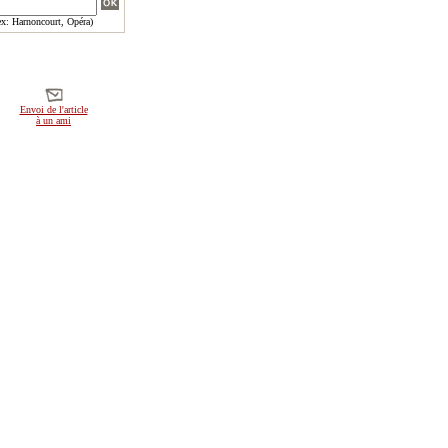
x: Harnoncourt, Opéra)
Envoi de l'article
à un ami