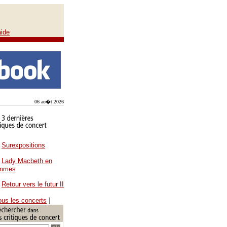
aide
06 ao�t 2026
Surexpositions
Lady Macbeth en
ammes
Retour vers le futur II
ous les concerts
]