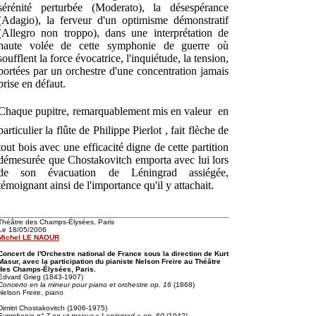
sérénité perturbée (Moderato), la désespérance
(Adagio), la ferveur d'un optimisme démonstratif
(Allegro non troppo), dans une interprétation de
haute volée de cette symphonie de guerre où
soufflent la force évocatrice, l'inquiétude, la tension,
portées par un orchestre d'une concentration jamais
prise en défaut.
Chaque pupitre, remarquablement mis en valeur  en
particulier la flûte de Philippe Pierlot , fait flèche de
tout bois avec une efficacité digne de cette partition
démesurée que Chostakovitch emporta avec lui lors
de son évacuation de Léningrad assiégée,
témoignant ainsi de l'importance qu'il y attachait.
Théâtre des Champs-Élysées, Paris
Le 18/05/2006
Michel LE NAOUR
Concert de l'Orchestre national de France sous la direction de Kurt
Masur, avec la participation du pianiste Nelson Freire au Théâtre
des Champs-Élysées, Paris.
Edvard Grieg (1843-1907)
Concerto en la mineur pour piano et orchestre op. 16
(1868)
Nelson Freire, piano
Dimitri Chostakovitch (1906-1975)
Symphonie n° 7 en ut majeur « Leningrad » op. 60
(1942)