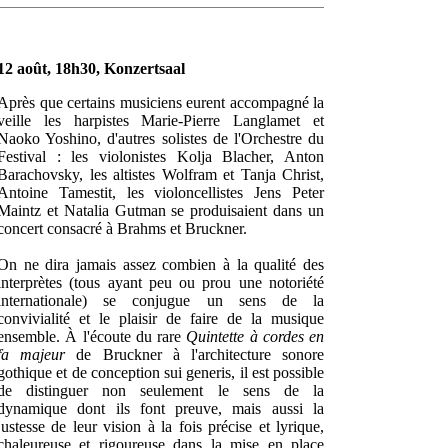
12 août, 18h30, Konzertsaal
Après que certains musiciens eurent accompagné la
veille les harpistes Marie-Pierre Langlamet et
Naoko Yoshino, d'autres solistes de l'Orchestre du
Festival : les violonistes Kolja Blacher, Anton
Barachovsky, les altistes Wolfram et Tanja Christ,
Antoine Tamestit, les violoncellistes Jens Peter
Maintz et Natalia Gutman se produisaient dans un
concert consacré à Brahms et Bruckner.
On ne dira jamais assez combien à la qualité des
interprètes (tous ayant peu ou prou une notoriété
internationale) se conjugue un sens de la
convivialité et le plaisir de faire de la musique
ensemble. À l'écoute du rare
Quintette à cordes en
fa majeur
de Bruckner à l'architecture sonore
gothique et de conception sui generis, il est possible
de distinguer non seulement le sens de la
dynamique dont ils font preuve, mais aussi la
justesse de leur vision à la fois précise et lyrique,
chaleureuse et rigoureuse dans la mise en place