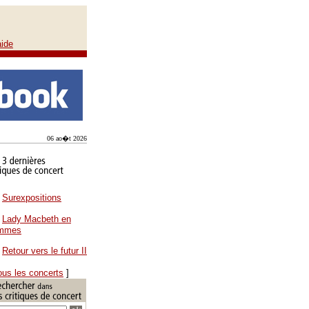
aide
06 ao�t 2026
Surexpositions
Lady Macbeth en
ammes
Retour vers le futur II
ous les concerts
]