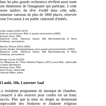
dans les plus grands orchestres) révèlent aussi toute
une dimension de l'imaginaire qui participe, à cette
heure tardive, du rêve éveillé dans cette salle,
immense vaisseau de plus de 1800 places, réservée
pour l'occasion à un public clairsemé d'initiés.
André Jolivet (1905-1974)
Suite en concert pour flûte et quatre percussions
(1965)
Jacques Zoon, flûte
Raymond Curfs, Gianluca Saveri, Dirk Wucherpfennig & Hans
Zonderop, percussions
Maurice Ohana (1913-1992)
Quatre études chorégraphiques pour quatre percussionnistes
(1963)
Raymond Curfs, Gianluca Saveri, Dirk Wucherpfennig & Hans
Zonderop, percussions
George Crumb (*1929)
Vox Balaenae for Three Masked Players
(1971) pour flûte, violoncelle
et piano électriques
Jacques Zoon, flûte
Iseut Chuat, violoncelle
François Killian, piano
13 août, 16h, Luzerner Saal
Le troisième programme de musique de chambre,
consacré à des oeuvres pour cordes est un franc
succès. Plus que la mise en doigts au demeurant
impeccable des
Notturno
et
Andante religioso