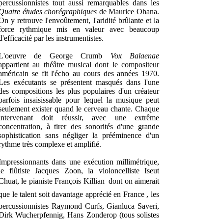
percussionnistes tout aussi remarquables dans les
Quatre études chorégraphiques
de Maurice Ohana.
On y retrouve l'envoûtement, l'aridité brûlante et la
force rythmique mis en valeur avec beaucoup
d'efficacité par les instrumentistes.
L'oeuvre de George Crumb
Vox Balaenae
appartient au théâtre musical dont le compositeur
américain se fit l'écho au cours des années 1970.
Les exécutants se présentent masqués dans l'une
des compositions les plus populaires d'un créateur
parfois insaisissable pour lequel la musique peut
seulement exister quand le cerveau chante. Chaque
intervenant doit réussir, avec une extrême
concentration, à tirer des sonorités d'une grande
sophistication sans négliger la prééminence d'un
rythme très complexe et amplifié.
Impressionnants dans une exécution millimétrique,
le flûtiste Jacques Zoon, la violoncelliste Iseut
Chuat, le pianiste François Killian  dont on aimerait
que le talent soit davantage apprécié en France , les
percussionnistes Raymond Curfs, Gianluca Saveri,
Dirk Wucherpfennig, Hans Zonderop (tous solistes