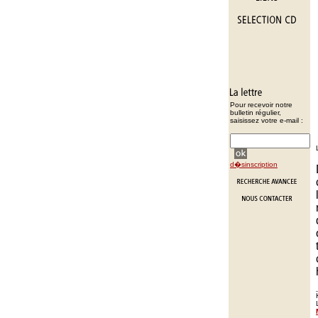
Pour recevoir notre
bulletin régulier,
saisissez votre e-mail :
d�sinscription