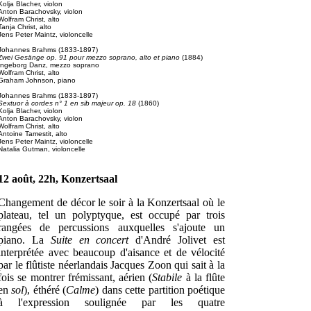
Kolja Blacher, violon
Anton Barachovsky, violon
Wolfram Christ, alto
Tanja Christ, alto
Jens Peter Maintz, violoncelle
Johannes Brahms (1833-1897)
Zwei Gesänge op. 91 pour mezzo soprano, alto et piano
(1884)
Ingeborg Danz, mezzo soprano
Wolfram Christ, alto
Graham Johnson, piano
Johannes Brahms (1833-1897)
Sextuor à cordes n° 1 en sib majeur op. 18
(1860)
Kolja Blacher, violon
Anton Barachovsky, violon
Wolfram Christ, alto
Antoine Tamestit, alto
Jens Peter Maintz, violoncelle
Natalia Gutman, violoncelle
12 août, 22h, Konzertsaal
Changement de décor le soir à la Konzertsaal où le
plateau, tel un polyptyque, est occupé par trois
rangées de percussions auxquelles s'ajoute un
piano. La
Suite en concert
d'André Jolivet est
interprétée avec beaucoup d'aisance et de vélocité
par le flûtiste néerlandais Jacques Zoon qui sait à la
fois se montrer frémissant, aérien (
Stabile
à la flûte
en
sol
), éthéré (
Calme
) dans cette partition poétique
à l'expression soulignée par les quatre