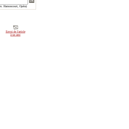
x: Harnoncourt, Opéra)
Envoi de l'article
à un ami