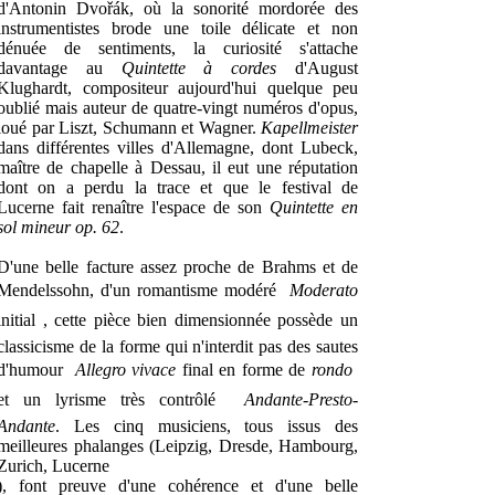
d'Antonin Dvořák, où la sonorité mordorée des
instrumentistes brode une toile délicate et non
dénuée de sentiments, la curiosité s'attache
davantage au
Quintette à cordes
d'August
Klughardt, compositeur aujourd'hui quelque peu
oublié mais auteur de quatre-vingt numéros d'opus,
loué par Liszt, Schumann et Wagner.
Kapellmeister
dans différentes villes d'Allemagne, dont Lubeck,
maître de chapelle à Dessau, il eut une réputation
dont on a perdu la trace et que le festival de
Lucerne fait renaître l'espace de son
Quintette en
sol mineur op. 62
.
D'une belle facture assez proche de Brahms et de
Mendelssohn, d'un romantisme modéré 
Moderato
initial , cette pièce bien dimensionnée possède un
classicisme de la forme qui n'interdit pas des sautes
d'humour 
Allegro vivace
final en forme de
rondo

et un lyrisme très contrôlé 
Andante
-
Presto
-
Andante
. Les cinq musiciens, tous issus des
meilleures phalanges (Leipzig, Dresde, Hambourg,
Zurich, Lucerne
), font preuve d'une cohérence et d'une belle