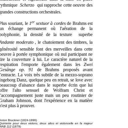
rythmique 
Scherzo
 qui rapproche cette oeuvre des
grandes constructions orchestrales.
er
Plus souriant, le
1
sextuor à cordes
de Brahms est
un échange permanent où l'aération de la
polyphonie, la densité de la texture  superbe
Andante moderato
, le chatoiement des timbres, la
générosité sensible font des merveilles dans cette
oeuvre à portée symphonique où nul participant ne
tire la couverture à lui. Le caractère naturel de la
respiration l'emporte également dans les
Zwei
Gesänge op. 91
de Brahms proposés avant
l'entracte. La voix très subtile de la mezzo-soprano
Ingeborg Danz, quelque peu en retrait, se love avec
beaucoup d'aisance dans le superbe écrin que lui
offre l'alto sensuel de Wolfram Christ et
l'accompagnement juste mais un peu routinier de
Graham Johnson, dont l'expérience en la matière
n'est plus à prouver.
Anton Bruckner (1824-1896)
Quintette pour deux violons, deux altos et violoncelle en fa majeur
WAB 112
(1879)