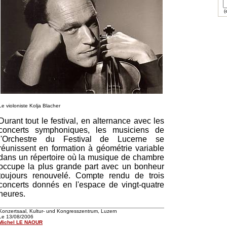
(e
Le violoniste Kolja Blacher
Durant tout le festival, en alternance avec les
concerts symphoniques, les musiciens de
l'Orchestre du Festival de Lucerne se
réunissent en formation à géométrie variable
dans un répertoire où la musique de chambre
occupe la plus grande part avec un bonheur
toujours renouvelé. Compte rendu de trois
concerts donnés en l'espace de vingt-quatre
heures.
Konzertsaal, Kultur- und Kongresszentrum, Luzern
Le 13/08/2006
Michel LE NAOUR