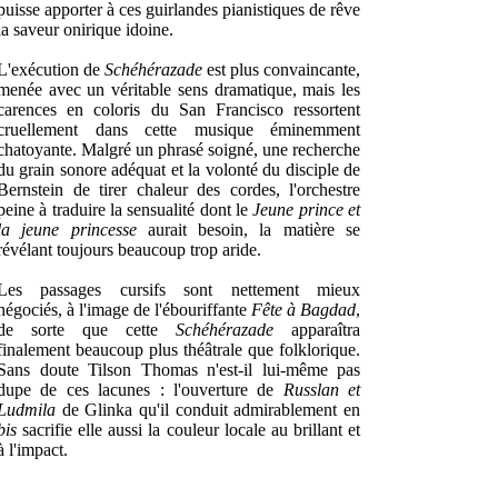
puisse apporter à ces guirlandes pianistiques de rêve
la saveur onirique idoine.
L'exécution de
Schéhérazade
est plus convaincante,
menée avec un véritable sens dramatique, mais les
carences en coloris du San Francisco ressortent
cruellement dans cette musique éminemment
chatoyante. Malgré un phrasé soigné, une recherche
du grain sonore adéquat et la volonté du disciple de
Bernstein de tirer chaleur des cordes, l'orchestre
peine à traduire la sensualité dont le
Jeune prince et
la jeune princesse
aurait besoin, la matière se
révélant toujours beaucoup trop aride.
Les passages cursifs sont nettement mieux
négociés, à l'image de l'ébouriffante
Fête à Bagdad
,
de sorte que cette
Schéhérazade
apparaîtra
finalement beaucoup plus théâtrale que folklorique.
Sans doute Tilson Thomas n'est-il lui-même pas
dupe de ces lacunes : l'ouverture de
Russlan et
Ludmila
de Glinka qu'il conduit admirablement en
bis
sacrifie elle aussi la couleur locale au brillant et
à l'impact.