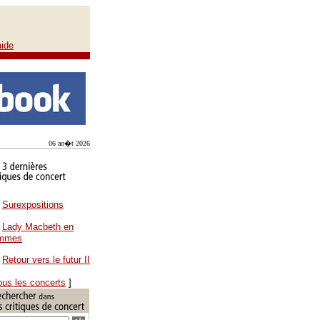
aide
06 ao�t 2026
Surexpositions
Lady Macbeth en
ammes
Retour vers le futur II
ous les concerts
]