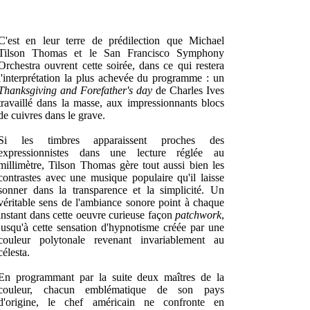
C'est en leur terre de prédilection que Michael
Tilson Thomas et le San Francisco Symphony
Orchestra ouvrent cette soirée, dans ce qui restera
l'interprétation la plus achevée du programme : un
Thanksgiving and Forefather's day
de Charles Ives
travaillé dans la masse, aux impressionnants blocs
de cuivres dans le grave.
Si les timbres apparaissent proches des
expressionnistes dans une lecture réglée au
millimètre, Tilson Thomas gère tout aussi bien les
contrastes avec une musique populaire qu'il laisse
sonner dans la transparence et la simplicité. Un
véritable sens de l'ambiance sonore point à chaque
instant dans cette oeuvre curieuse façon
patchwork
,
jusqu'à cette sensation d'hypnotisme créée par une
couleur polytonale revenant invariablement au
célesta.
En programmant par la suite deux maîtres de la
couleur, chacun emblématique de son pays
d'origine, le chef américain ne confronte en