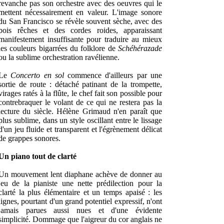
revanche pas son orchestre avec des oeuvres qui le
mettent nécessairement en valeur. L'image sonore
du San Francisco se révèle souvent sèche, avec des
bois rêches et des cordes roides, apparaissant
manifestement insuffisante pour traduire au mieux
les couleurs bigarrées du folklore de
Schéhérazade
ou la sublime orchestration ravélienne.
Le
Concerto en sol
commence d'ailleurs par une
sortie de route : détaché patinant de la trompette,
virages ratés à la flûte, le chef fait son possible pour
contrebraquer le volant de ce qui ne restera pas la
lecture du siècle. Hélène Grimaud n'en paraît que
plus sublime, dans un style oscillant entre le lissage
d'un jeu fluide et transparent et l'égrènement délicat
de grappes sonores.
Un piano tout de clarté
Un mouvement lent diaphane achève de donner au
jeu de la pianiste une nette prédilection pour la
clarté la plus élémentaire et un temps apaisé : les
lignes, pourtant d'un grand potentiel expressif, n'ont
jamais parues aussi nues et d'une évidente
simplicité. Dommage que l'aigreur du cor anglais ne