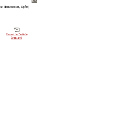
x: Harnoncourt, Opéra)
Envoi de l'article
à un ami