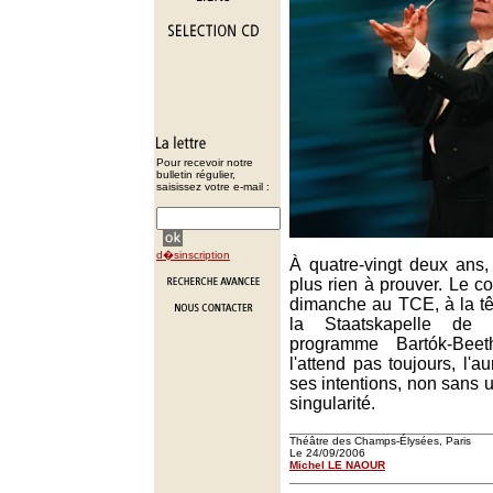
Pour recevoir notre
bulletin régulier,
saisissez votre e-mail :
d�sinscription
À quatre-vingt deux ans,
plus rien à prouver. Le co
dimanche au TCE, à la tê
la Staatskapelle de
programme Bartók-Be
l'attend pas toujours, l'a
ses intentions, non sans 
singularité.
Théâtre des Champs-Élysées, Paris
Le 24/09/2006
Michel LE NAOUR