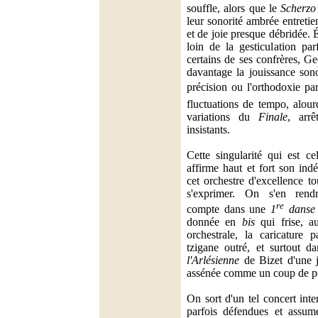
souffle, alors que le
Scherzo
leur sonorité ambrée entretie
et de joie presque débridée.
loin de la gesticulation pa
certains de ses confrères, G
davantage la jouissance sono
précision ou l'orthodoxie par
fluctuations de tempo, alour
variations du
Finale
, arrê
insistants.
Cette singularité qui est ce
affirme haut et fort son in
cet orchestre d'excellence to
s'exprimer. On s'en rend
re
compte dans une
1
danse 
donnée en
bis
qui frise, au
orchestrale, la caricature
tzigane outré, et surtout 
l'Arlésienne
de Bizet d'une ju
assénée comme un coup de p
On sort d'un tel concert inte
parfois défendues et assum