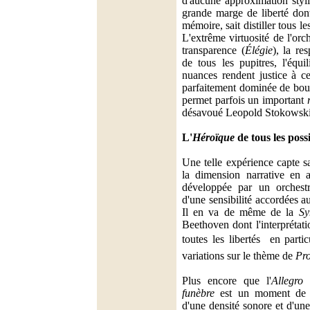
d'aucune approximation styli
grande marge de liberté dont
mémoire, sait distiller tous le
L'extrême virtuosité de l'orch
transparence (
Élégie
), la re
de tous les pupitres, l'équi
nuances rendent justice à ce
parfaitement dominée de bout
permet parfois un important
désavoué Leopold Stokowski
L'
Héroïque
de tous les poss
Une telle expérience capte sa
la dimension narrative en 
développée par un orchestr
d'une sensibilité accordées a
Il en va de même de la
Sy
Beethoven dont l'interprétat
toutes les libertés  en part
variations sur le thème de
Pr
Plus encore que l'
Allegro
funèbre
est un moment de pe
d'une densité sonore et d'une