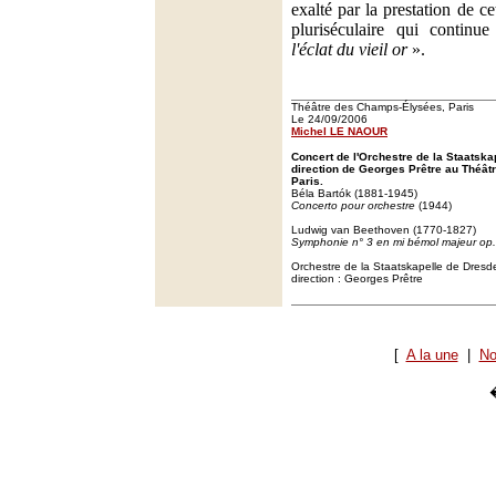
exalté par la prestation de ce
pluriséculaire qui continu
l'éclat du vieil or
».
Théâtre des Champs-Élysées, Paris
Le 24/09/2006
Michel LE NAOUR
Concert de l'Orchestre de la Staatska
direction de Georges Prêtre au Théâ
Paris.
Béla Bartók (1881-1945)
Concerto pour orchestre
(1944)
Ludwig van Beethoven (1770-1827)
Symphonie n° 3 en mi bémol majeur op.
Orchestre de la Staatskapelle de Dresd
direction : Georges Prêtre
[
A la une
|
No