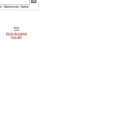
x: Harnoncourt, Opéra)
Envoi de l'article
à un ami