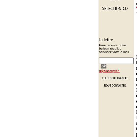
Pour recevoir notre
bulletin régulier,
saisissez votre e-mail :
d�sinscription