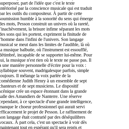
superposer, part de l'idée que c'est le texte
intériorisé par la conscience musicale qui est traduit
par les outils du compositeur. À partir de cette
soumission humble à la sonorité du sens qui émerge
des mots, Pesson construit un univers où la rareté,
l'inachèvement, la brisure infime séparant les mots
des sons qui les portent, expriment la finitude de
l'homme dans l'infini de l'univers. Son langage
musical se meut dans les limites de l'audible, là où
la musique balbutie, où l'instrument est essoufflé,
détimbré, incapable de se supporter lui-même. Pour
lui, la musique n'est rien où le texte ne passe pas. Il
a une manière personnelle d'écrire pour la voix :
syllabique souvent, madrigalesque parfois, simple
toujours. Il mélange la voix parlée de la
comédienne Judith Henry à un ensemble de sept
chanteurs et de sept musiciens. Le dispositif
scénique crée un espace étonnant dans la grande
salle des Amandiers de Nanterre. Une réserve
cependant, à ce spectacle d'une grande intelligence,
manque le choeur professionnel qui aurait servi
efficacement le projet de Pesson. Le raffinement de
son langage était contrarié par des déséquilibres
vocaux. À part cela, c'est un spectacle à voir dès
maintenant tout en espérant qu'il sera repris et