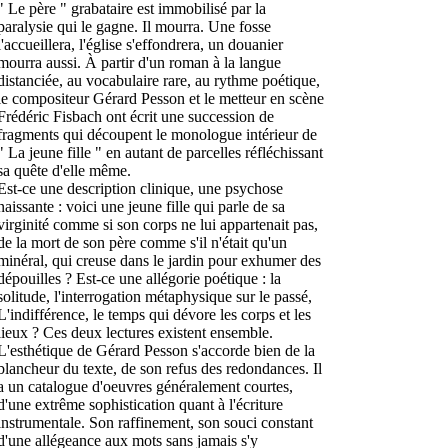
" Le père " grabataire est immobilisé par la
paralysie qui le gagne. Il mourra. Une fosse
l'accueillera, l'église s'effondrera, un douanier
mourra aussi. À partir d'un roman à la langue
distanciée, au vocabulaire rare, au rythme poétique,
le compositeur Gérard Pesson et le metteur en scène
Frédéric Fisbach ont écrit une succession de
fragments qui découpent le monologue intérieur de
" La jeune fille " en autant de parcelles réfléchissant
sa quête d'elle même.
Est-ce une description clinique, une psychose
naissante : voici une jeune fille qui parle de sa
virginité comme si son corps ne lui appartenait pas,
de la mort de son père comme s'il n'était qu'un
minéral, qui creuse dans le jardin pour exhumer des
dépouilles ? Est-ce une allégorie poétique : la
solitude, l'interrogation métaphysique sur le passé,
L'indifférence, le temps qui dévore les corps et les
lieux ? Ces deux lectures existent ensemble.
L'esthétique de Gérard Pesson s'accorde bien de la
blancheur du texte, de son refus des redondances. Il
a un catalogue d'oeuvres généralement courtes,
d'une extrême sophistication quant à l'écriture
instrumentale. Son raffinement, son souci constant
d'une allégeance aux mots sans jamais s'y