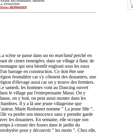
Théâtre des Amandiers, Nanterre
Le 25/04/2000
(e
Olivier BERNAGER
La scène se passe dans un
no man'land
perché en
haut de cimes enneigées, dans un village à flanc de
montagne qui sera bientôt englouti sous les eaux
d'un barrage en construction. Ce doit être une
région frontalière car s'y côtoient des douaniers, une
région d'élevage aussi car on y trouve des fermiers.
Le samedi, les hommes vont au Dancing ouvert
dans le village par l'entreprenante Massi. On y
danse, on y boit, on peut aussi monter dans les
chambres. Il y a là une jeune villageoise que
l'auteur, Marie Redonnet nomme " La jeune fille ".
Elle va perdre son innocence sans y prendre garde
avec les douaniers. En semaine, elle occupe son
temps à creuser des fosses dans le jardin du
presbytère pour y découvrir " les morts ". Chez elle,