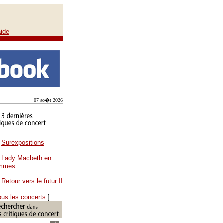
aide
07 ao�t 2026
Surexpositions
Lady Macbeth en
ammes
Retour vers le futur II
ous les concerts
]