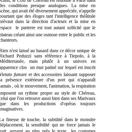
Kuhn, le
Così
de Chéreau est redonné à Paris dans
des conditions presque analogues. La mise en
scène, qui avait été diversement appréciée, n'appelle
pourtant que des éloges tant l'intelligence théâtrale
prévaut dans la direction d'acteurs et la mise en
espace  le parterre est tout autant sollicité que le
plateau créant ainsi une osmose entre le public et les
chanteurs.
Rien n'est laissé au hasard dans ce décor unique de
Richard Peduzzi sans référence à Tiepolo, à la
Méditerranée, mais plutôt à un univers en
apparence clos  un mur patiné sur lequel est inscrit
Vietato fumare
et des accessoires laissant supposer
la présence extérieure d'un port qui n'apparaît
jamais , où le mouvement, l'animation, la respiration
imposent un rythme propre au style de Chéreau,
celui que l'on retrouve aussi bien dans ses Marivaux
que dans les productions d'opéras toujours
imaginatives.
La finesse de touche, la subtilité dans le moindre
déplacement, la sensibilité qui ne force jamais le
trait, servent au plus près le texte  les costumes