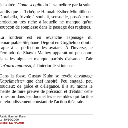
de soirée 
Come scoglio
du I  s'améliore par la suite,
tandis que la Tchèque Hannah Esther Minutillo en
Dorabella, frivole à souhait, sensuelle, possède une
projection très riche à laquelle ne manque qu'un
soupçon de souplesse dans le passage des registres.
La rondeur est en revanche l'apanage du
remarquable Stéphane Degout en Guglielmo dont il
capte à la perfection les avatars. À l'inverse, le
Ferrando de Shawn Mathey apparaît un peu court
dans les aigus et manque parfois d'aisance  l'air
Un'aura amorosa
, à l'intériorité si intense.
Dans la fosse, Gustav Kuhn se révèle davantage
Kapellmeister
que chef inspiré. Peu engagé, peu
soucieux de grâce et d'élégance, il a au moins le
mérite de faire preuve de précision et d'établir cette
cohésion dans les duos et les ensembles qui facilite
le rebondissement constant de l'action théâtrale.
Palais Garnier, Paris
Le 30/10/2006
Michel LE NAOUR