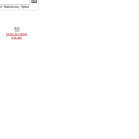
x: Harnoncourt, Opéra)
Envoi de l'article
à un ami