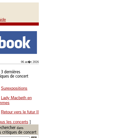
aide
06 ao�t 2026
Surexpositions
Lady Macbeth en
ammes
Retour vers le futur II
ous les concerts
]