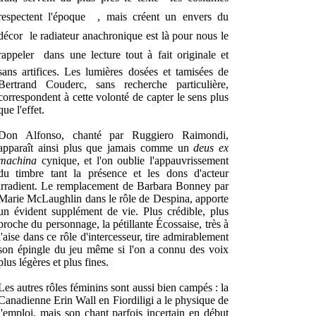
respectent l'époque  , mais créent un envers du
décor  le radiateur anachronique est là pour nous le
rappeler  dans une lecture tout à fait originale et
sans artifices. Les lumières dosées et tamisées de
Bertrand Couderc, sans recherche particulière,
correspondent à cette volonté de capter le sens plus
que l'effet.
Don Alfonso, chanté par Ruggiero Raimondi,
apparaît ainsi plus que jamais comme un
deus ex
machina
cynique, et l'on oublie l'appauvrissement
du timbre tant la présence et les dons d'acteur
irradient. Le remplacement de Barbara Bonney par
Marie McLaughlin dans le rôle de Despina, apporte
un évident supplément de vie. Plus crédible, plus
proche du personnage, la pétillante Écossaise, très à
l'aise dans ce rôle d'intercesseur, tire admirablement
son épingle du jeu même si l'on a connu des voix
plus légères et plus fines.
Les autres rôles féminins sont aussi bien campés : la
Canadienne Erin Wall en Fiordiligi a le physique de
l'emploi, mais son chant parfois incertain en début