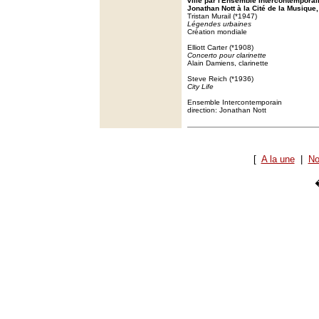
ville par l'Ensemble Intercontemporai
Jonathan Nott à la Cité de la Musique,
Tristan Murail (*1947)
Légendes urbaines
Création mondiale
Elliott Carter (*1908)
Concerto pour clarinette
Alain Damiens, clarinette
Steve Reich (*1936)
City Life
Ensemble Intercontemporain
direction: Jonathan Nott
[
A la une
|
No