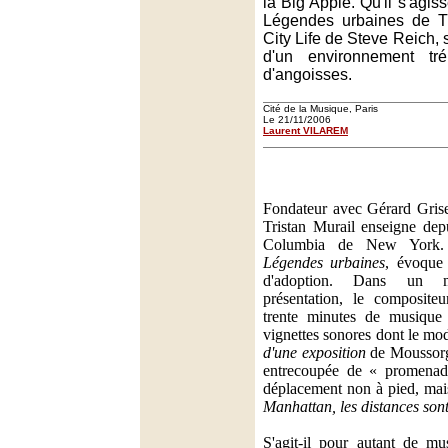
la Big Apple. Qu'il s'agis
Légendes urbaines de Tr
City Life de Steve Reich, s
d'un environnement tré
d'angoisses.
Cité de la Musique, Paris
Le 21/11/2006
Laurent VILAREM
Fondateur avec Gérard Grise
Tristan Murail enseigne depu
Columbia de New York. 
Légendes urbaines
, évoque 
d'adoption. Dans un m
présentation, le compositeu
trente minutes de musiqu
vignettes sonores dont le mod
d'une exposition
de Moussorgs
entrecoupée de « promenade
déplacement non à pied, mai
Manhattan, les distances son
S'agit-il pour autant de m