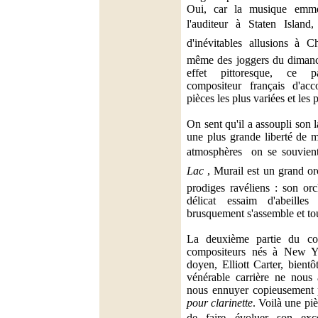
Oui, car la musique emmè
l'auditeur à Staten Island
d'inévitables allusions à Ch
même des joggers du dimanc
effet pittoresque, ce 
compositeur français d'ac
pièces les plus variées et les 
On sent qu'il a assoupli son 
une plus grande liberté de 
atmosphères  on se souvien
Lac
, Murail est un grand or
prodiges ravéliens : son or
délicat essaim d'abeilles
brusquement s'assemble et tou
La deuxième partie du co
compositeurs nés à New Yo
doyen, Elliott Carter, bientô
vénérable carrière ne nous
nous ennuyer copieusement
pour clarinette
. Voilà une piè
de faire évoluer son excel