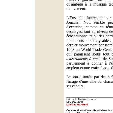
qu'ambigu à la musique tec
mouvement.
L'Ensemble Intercontemporain
Jonathan Nott semble p
d'exercice, comme en tém
décalages, tant au niveau d
échantillonneurs ou des cord
flottements dommageables
dernier mouvement consacré 
1993 au World Trade Center,
qui paraissent sortir tout
d'instruments à vents
de Str
parviennent à donner à l'é
ampleur et une vraie charge 
Le son distordu par des sirè
l'image d'une ville où chacu
ses espoirs.
Cité de la Musique, Paris
Le 21/11/2006
Laurent VILAREM
Concert Murail-Carter-Reich dans le c