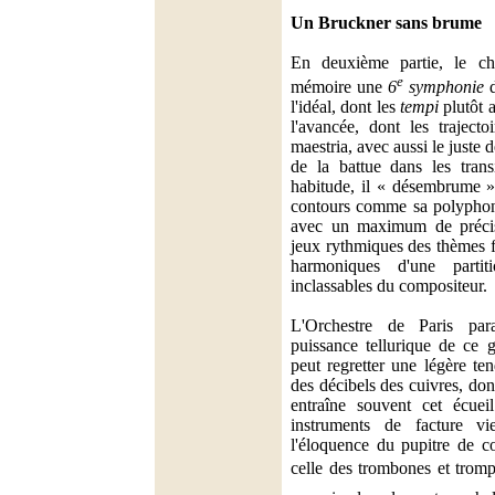
Un Bruckner sans brume
En deuxième partie, le ch
e
mémoire une
6
symphonie
d
l'idéal, dont les
tempi
plutôt a
l'avancée, dont les trajecto
maestria, avec aussi le juste
de la battue dans les tran
habitude, il « désembrume » 
contours comme sa polyphoni
avec un maximum de précisi
jeux rythmiques des thèmes f
harmoniques d'une parti
inclassables du compositeur.
L'Orchestre de Paris par
puissance tellurique de ce 
peut regretter une légère te
des décibels des cuivres, don
entraîne souvent cet écuei
instruments de facture vie
l'éloquence du pupitre de c
celle des trombones et tromp