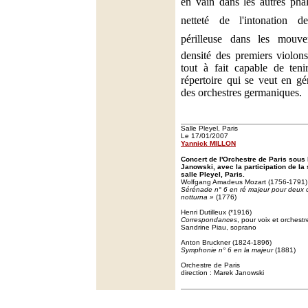
en vain dans les autres phal
netteté de l'intonation d
périlleuse dans les mouve
densité des premiers violon
tout à fait capable de teni
répertoire qui se veut en gé
des orchestres germaniques.
Salle Pleyel, Paris
Le 17/01/2007
Yannick MILLON
Concert de l'Orchestre de Paris sous 
Janowski, avec la participation de la
salle Pleyel, Paris.
Wolfgang Amadeus Mozart (1756-1791)
Sérénade n° 6 en ré majeur pour deux 
notturna »
(1776)
Henri Dutilleux (*1916)
Correspondances
, pour voix et orchest
Sandrine Piau, soprano
Anton Bruckner (1824-1896)
Symphonie n° 6 en la majeur
(1881)
Orchestre de Paris
direction : Marek Janowski