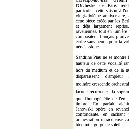
Correspondances
d'Henri 
l'Orchestre de Paris re
particulier cette saison à l'
vingt-dixième anniversaire, 
cette pièce créée par les Ber
et déjà largement repris
ravéliennes, tout en lumière 
compositeur français prouve
écrire sans heurts pour la v
néoclassique.
Sandrine Piau ne se montre h
hauteur de cette vocalité ra
hors du médium et de la nu
disparaissent , d'ampleur 
moindre crescendo orchestral
lacune récurrente  la sopra
que l'homogénéité de l'émis
timbre. En parfait alchi
Janowski opère en revanc
confondante, en sachant 
orchestration miraculeuse c
bien mûr, gorgé de soleil.