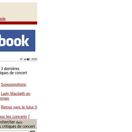
aide
07 ao�t 2026
Surexpositions
Lady Macbeth en
ammes
Retour vers le futur II
ous les concerts
]