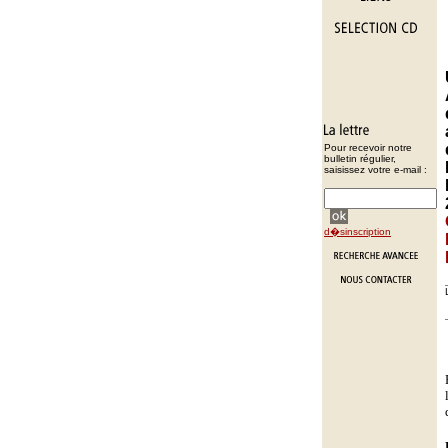
Pour recevoir notre
bulletin régulier,
saisissez votre e-mail :
d�sinscription