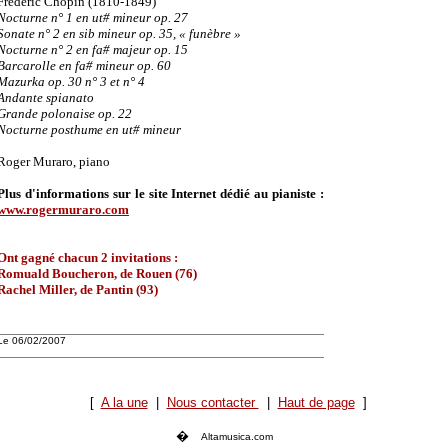
Frédéric Chopin (1810-1849)
Nocturne n° 1 en ut# mineur op. 27
Sonate n° 2 en sib mineur op. 35, « funèbre »
Nocturne n° 2 en fa# majeur op. 15
Barcarolle en fa# mineur op. 60
Mazurka op. 30 n° 3 et n° 4
Andante spianato
Grande polonaise op. 22
Nocturne posthume en ut# mineur
Roger Muraro, piano
Plus d'informations sur le site Internet dédié au pianiste :
www.rogermuraro.com
Ont gagné chacun 2 invitations :
Romuald Boucheron, de Rouen (76)
Rachel Miller, de Pantin (93)
Le 06/02/2007
[
A la une
|
Nous contacter
|
Haut de page
]
�
Altamusica.com