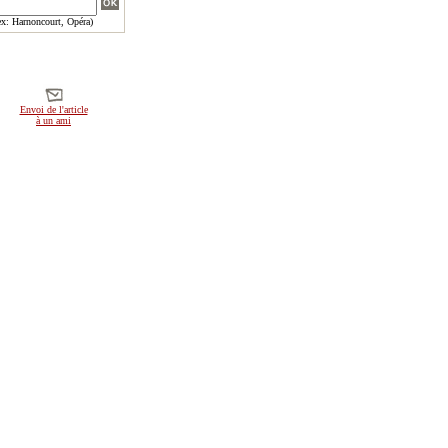
x: Harnoncourt, Opéra)
Envoi de l'article
à un ami