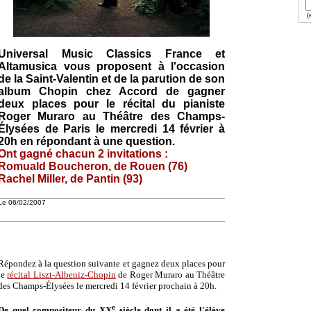
(e
Universal Music Classics France et
Altamusica vous proposent à l'occasion
de la Saint-Valentin et de la parution de son
album Chopin chez Accord de gagner
deux places pour le récital du pianiste
Roger Muraro au Théâtre des Champs-
Élysées de Paris le mercredi 14 février à
20h en répondant à une question.
Ont gagné chacun 2 invitations :
Romuald Boucheron, de Rouen (76)
Rachel Miller, de Pantin (93)
Le 06/02/2007
Répondez à la question suivante et gagnez deux places pour
le
récital Liszt-Albeniz-Chopin
de Roger Muraro au Théâtre
des Champs-Élysées le mercredi 14 février prochain à 20h.
e
De quel compositeur du XX
siècle dont il a été l'élève