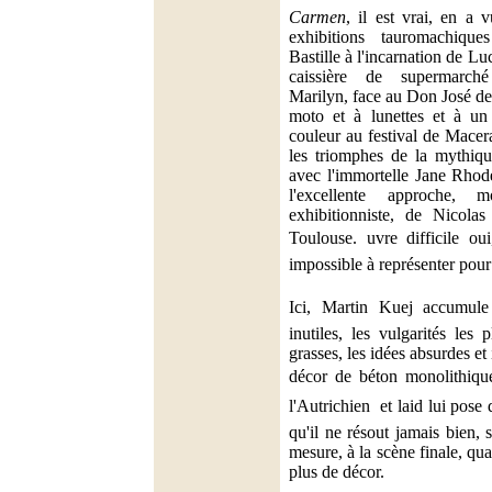
Carmen
, il est vrai, en a v
exhibitions tauromachiqu
Bastille à l'incarnation de Lu
caissière de supermarc
Marilyn, face au Don José de 
moto et à lunettes et à un
couleur au festival de Macera
les triomphes de la mythiq
avec l'immortelle Jane Rhod
l'excellente approche, 
exhibitionniste, de Nicola
Toulouse. uvre difficile o
impossible à représenter pour
Ici, Martin Kuej accumule
inutiles, les vulgarités les 
grasses, les idées absurdes et 
décor de béton monolithique
l'Autrichien  et laid lui pos
qu'il ne résout jamais bien, 
mesure, à la scène finale, qu
plus de décor.