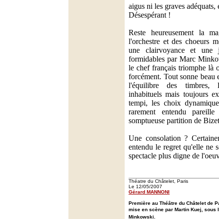
aigus ni les graves adéquats,
Désespérant !
Reste heureusement la mag
l'orchestre et des choeurs m
une clairvoyance et une 
formidables par Marc Minkow
le chef français triomphe là 
forcément. Tout sonne beau et
l'équilibre des timbres,
inhabituels mais toujours exa
tempi, les choix dynamique
rarement entendu pareille
somptueuse partition de Bizet
Une consolation ? Certaine
entendu le regret qu'elle ne 
spectacle plus digne de l'oeuv
Théatre du Châtelet, Paris
Le 12/05/2007
Gérard MANNONI
Première au Théâtre du Châtelet de P
mise en scène par Martin Kuej, sous 
Minkowski.