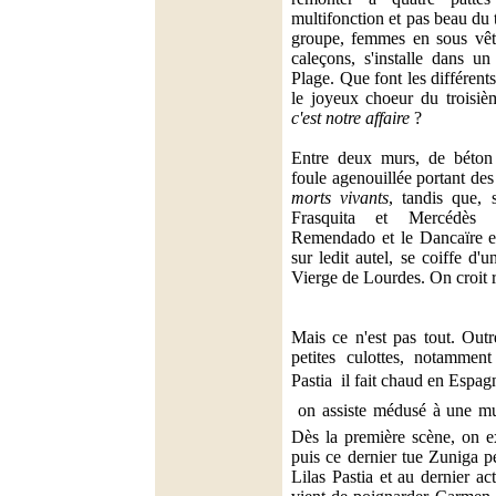
multifonction et pas beau du 
groupe, femmes en sous vê
caleçons, s'installe dans u
Plage. Que font les différent
le joyeux choeur du troisi
c'est notre affaire
?
Entre deux murs, de béton 
foule agenouillée portant des
morts vivants
, tandis que, 
Frasquita et Mercédès 
Remendado et le Dancaïre e
sur ledit autel, se coiffe d
Vierge de Lourdes. On croit 
Mais ce n'est pas tout. Outr
petites culottes, notamment
Pastia  il fait chaud en Esp
 on assiste médusé à une mu
Dès la première scène, on e
puis ce dernier tue Zuniga p
Lilas Pastia et au dernier a