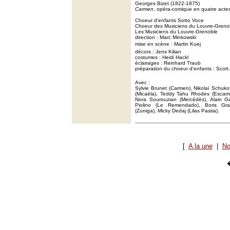
Georges Bizet (1822-1875)
Carmen
, opéra-comique en quatre acte
Choeur d'enfants Sotto Voce
Choeur des Musiciens du Louvre-Greno
Les Musiciens du Louvre-Grenoble
direction : Marc Minkowski
mise en scène : Martin Kuej
décors : Jens Kilian
costumes : Heidi Hackl
éclairages : Reinhard Traub
préparation du choeur d'enfants : Scott
Avec :
Sylvie Brunet (Carmen), Nikolaï Schuk
(Micaëla), Teddy Tahu Rhodes (Escamil
Nora Sourouzian (Mercédès), Alain Ga
Piolino (Le Remendado), Boris Gra
(Zuniga), Micky Dedaj (Lilas Pastia).
[
A la une
|
No