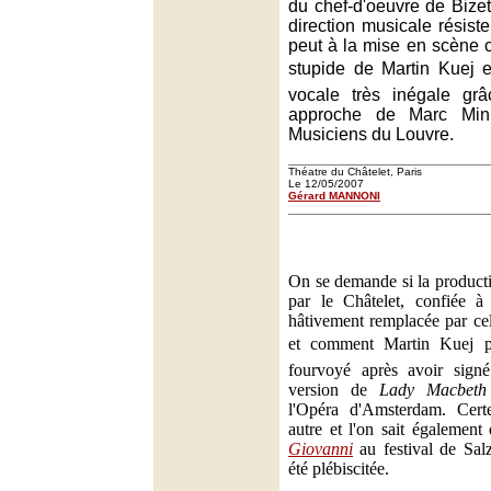
du chef-d'oeuvre de Bizet,
direction musicale résiste
peut à la mise en scène c
stupide de Martin Kuej e
vocale très inégale grâ
approche de Marc Min
Musiciens du Louvre.
Théatre du Châtelet, Paris
Le 12/05/2007
Gérard MANNONI
On se demande si la producti
par le Châtelet, confiée à
hâtivement remplacée par cell
et comment Martin Kuej pe
fourvoyé après avoir signé
version de
Lady Macbeth
l'Opéra d'Amsterdam. Certe
autre et l'on sait égalemen
Giovanni
au festival de Salz
été plébiscitée.