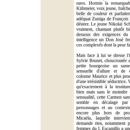
rares. Hormis la remarqua
Kühmeier, voix jeune, fraîche
belle de couleur et parfaite
adéquat Zuniga de François L
désirer. Le jeune Nikolaï Sc
vraiment, chantant plutôt 
dessous des exigences du
intelligence un Don José fre
ces complexés dont la peur fai
Mais face à lui se dresse l
Sylvie Brunet, choucroutée 
petite bourgeoise un sam
sensuelle d'allure et de
colonne Maurice et plus pro
d'une irrésistible séductrice. 
qu'exactement à la tessitur
bien mais sans le moindre 
sensualité, cette Carmen sa
semble en décalage par 
personnages et au context
encore plus hors de prop
Micaëla, laquelle interv
demande rien, notamment pe
femmes du I. Escamillo a une