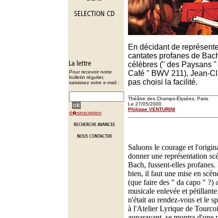
En décidant de représent
cantates profanes de Bach,
célèbres (" des Paysans "
Pour recevoir notre
Café " BWV 211), Jean-Cl
bulletin régulier,
pas choisi la facilité.
saisissez votre e-mail :
Théâtre des Champs-Élysées, Paris
Le 27/05/2000
Philippe VENTURINI
d�sinscription
Saluons le courage et l'origina
donner une représentation sc
Bach, fussent-elles profanes.
bien, il faut une mise en scèn
(que faire des " da capo " ?) 
musicale enlevée et pétillante.
n'était au rendez-vous et le sp
à l'Atelier Lyrique de Tourco
auparavant, se montra d'une n