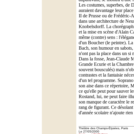
Les costumes, superbes, de 
auraient davantage leur place
II de Prusse ou de Frédéric-A
dans une architecture de Ne
Knobelsdorff. La chorégrap
et la mise en scène d'Alain C
même (contre) sens : l'élégan
d'un Boucher (le peintre). La 
Bach, son humour en sabots, s
n'ont pas la place dans un si 
Dans la fosse, Jean-Claude 
Grande Ecurie et la Chambre
souvent bousculés) mais n'obti
contrastes et la fantaisie néces
d'un tel programme. Soprano
son aise dans ce répertoire, M
ce qu'elle peut pour sauver l
Rostand, lui, ne peut faire illu
son manque de caractère le re
rang de figurant. Ce désolant 
d'année scolaire n'ajoute rien
Théâtre des Champs-Élysées, Paris
Le 27/05/2000