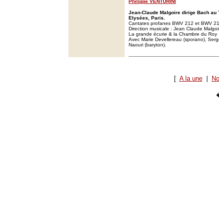
Philippe VENTURINI
Jean-Claude Malgoire dirige Bach au
Elysées, Paris.
Cantates profanes BWV 212 et BWV 21
Direction musicale : Jean Claude Malgoi
La grande écurie & la Chambre du Roy
Avec Marie Devellereau (sporano), Serg
Naouri (baryton).
[
A la une
|
No