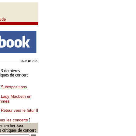
aide
06 ao�t 2026
Surexpositions
Lady Macbeth en
ammes
Retour vers le futur II
ous les concerts
]