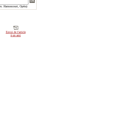
x: Harnoncourt, Opéra)
Envoi de l'article
à un ami