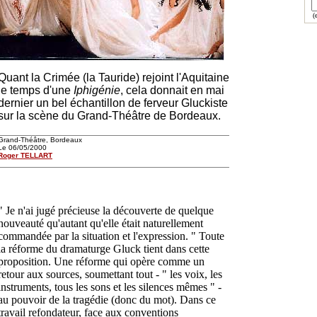
(e
Quant la Crimée (la Tauride) rejoint l'Aquitaine
le temps d'une
Iphigénie
, cela donnait en mai
dernier un bel échantillon de ferveur Gluckiste
sur la scène du Grand-Théâtre de Bordeaux.
Grand-Théâtre, Bordeaux
Le 06/05/2000
Roger TELLART
" Je n'ai jugé précieuse la découverte de quelque
nouveauté qu'autant qu'elle était naturellement
commandée par la situation et l'expression. " Toute
la réforme du dramaturge Gluck tient dans cette
proposition. Une réforme qui opère comme un
retour aux sources, soumettant tout - " les voix, les
instruments, tous les sons et les silences mêmes " -
au pouvoir de la tragédie (donc du mot). Dans ce
travail refondateur, face aux conventions