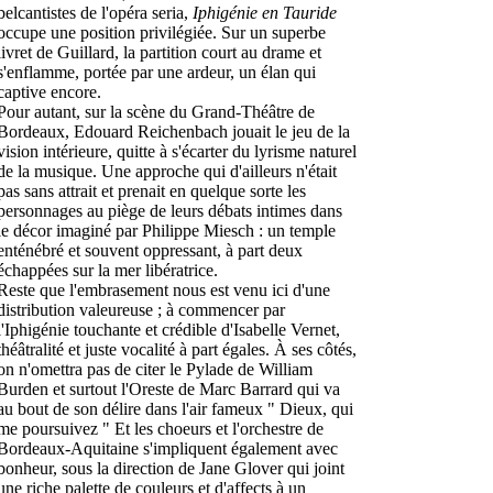
belcantistes de l'opéra seria,
Iphigénie en Tauride
occupe une position privilégiée. Sur un superbe
livret de Guillard, la partition court au drame et
s'enflamme, portée par une ardeur, un élan qui
captive encore.
Pour autant, sur la scène du Grand-Théâtre de
Bordeaux, Edouard Reichenbach jouait le jeu de la
vision intérieure, quitte à s'écarter du lyrisme naturel
de la musique. Une approche qui d'ailleurs n'était
pas sans attrait et prenait en quelque sorte les
personnages au piège de leurs débats intimes dans
le décor imaginé par Philippe Miesch : un temple
enténébré et souvent oppressant, à part deux
échappées sur la mer libératrice.
Reste que l'embrasement nous est venu ici d'une
distribution valeureuse ; à commencer par
l'Iphigénie touchante et crédible d'Isabelle Vernet,
théâtralité et juste vocalité à part égales. À ses côtés,
on n'omettra pas de citer le Pylade de William
Burden et surtout l'Oreste de Marc Barrard qui va
au bout de son délire dans l'air fameux " Dieux, qui
me poursuivez " Et les choeurs et l'orchestre de
Bordeaux-Aquitaine s'impliquent également avec
bonheur, sous la direction de Jane Glover qui joint
une riche palette de couleurs et d'affects à un