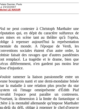
Palais Garnier, Paris
Le 15/10/2007
Michel LE NAOUR
Nul ne peut contester à Christoph Marthaler une
réputation qui, en dépit du caractère sulfureux de
ses mises en scène tant au théâtre qu'à l'opéra,
oblige à repenser aujourd'hui la représentation
mentale du monde. A l'époque de Verdi, les
conventions sociales étaient d'un autre ordre, la
phtisie faisait des ravages que d'autres pandémies
ont remplacé. La tragédie et le drame, bien que
vécus différemment, n'en gardent pas moins leur
dose d'injustice.
Vouloir ramener la liaison passionnelle entre un
jeune bourgeois nanti et une demi-mondaine brisée
par la maladie à une relation plus proche du star
system où l'image omniprésente d'Édith Piaf
envahit l'espace peut paraître un contresens.
Pourtant, la dimension à la limite du fantastique si
chère à la mentalité allemande qu'impose Marthaler
au-delà du défi, oblige à repenser le chef-d'oeuvre