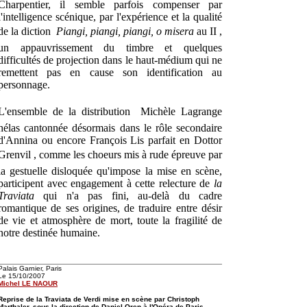
Charpentier, il semble parfois compenser par
l'intelligence scénique, par l'expérience et la qualité
de la diction 
Piangi, piangi, piangi, o misera
au II ,
un appauvrissement du timbre et quelques
difficultés de projection dans le haut-médium qui ne
remettent pas en cause son identification au
personnage.
L'ensemble de la distribution  Michèle Lagrange
hélas cantonnée désormais dans le rôle secondaire
d'Annina ou encore François Lis parfait en Dottor
Grenvil , comme les choeurs mis à rude épreuve par
la gestuelle disloquée qu'impose la mise en scène,
participent avec engagement à cette relecture de
la
Traviata
qui n'a pas fini, au-delà du cadre
romantique de ses origines, de traduire entre désir
de vie et atmosphère de mort, toute la fragilité de
notre destinée humaine.
Palais Garnier, Paris
Le 15/10/2007
Michel LE NAOUR
Reprise de la Traviata de Verdi mise en scène par Christoph
Marthaler, sous la direction de Daniel Oren à l'Opéra de Paris.