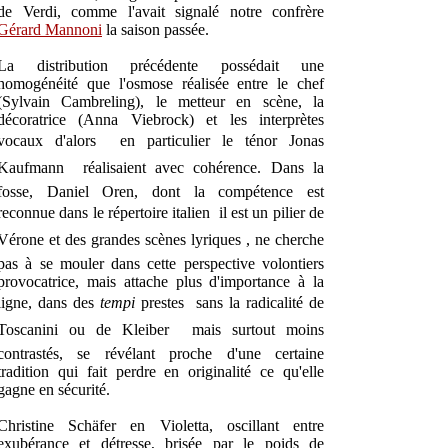
de Verdi, comme l'avait signalé notre confrère
Gérard Mannoni
la saison passée.
La distribution précédente possédait une
homogénéité que l'osmose réalisée entre le chef
(Sylvain Cambreling), le metteur en scène, la
décoratrice (Anna Viebrock) et les interprètes
vocaux d'alors  en particulier le ténor Jonas
Kaufmann  réalisaient avec cohérence. Dans la
fosse, Daniel Oren, dont la compétence est
reconnue dans le répertoire italien  il est un pilier de
Vérone et des grandes scènes lyriques , ne cherche
pas à se mouler dans cette perspective volontiers
provocatrice, mais attache plus d'importance à la
ligne, dans des
tempi
prestes  sans la radicalité de
Toscanini ou de Kleiber  mais surtout moins
contrastés, se révélant proche d'une certaine
tradition qui fait perdre en originalité ce qu'elle
gagne en sécurité.
Christine Schäfer en Violetta, oscillant entre
exubérance et détresse, brisée par le poids de