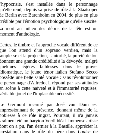
l'hypocrisie, s'est installée dans le personnage
qu'elle rend, depuis sa prise de rôle à la Staatsoper
de Berlin avec Barenboïm en 2004, de plus en plus
crédible par l'émotion psychologique qu'elle suscite 
sa mort au milieu des débris de la fête est un
moment d'anthologie.
Certes, le timbre et l'approche vocale diffèrent de ce
que l'on attend d'un soprano verdien, mais la
souplesse et la projection, l'autorité, la pureté de ton
donnent une grande crédibilité à la dévoyée, malgré
quelques légères faiblesses dans le grave.
Idiomatique, le jeune ténor italien Stefano Secco
possède une belle santé vocale : sans révolutionner
le personnage d'Alfredo, il répond par ses attitudes
en scène à cette naïveté et à l'immaturité requises,
véritable jouet de l'implacable nécessité.
Le Germont incarné par José van Dam est
impressionnant de présence, donnant même de la
noblesse à ce rôle ingrat. Pourtant, il n'a jamais
vraiment été un baryton Verdi idéal. Immense artiste
dont on a pu, l'an dernier à la Bastille, apprécier la
prestation dans le rôle du père dans
Louise
de