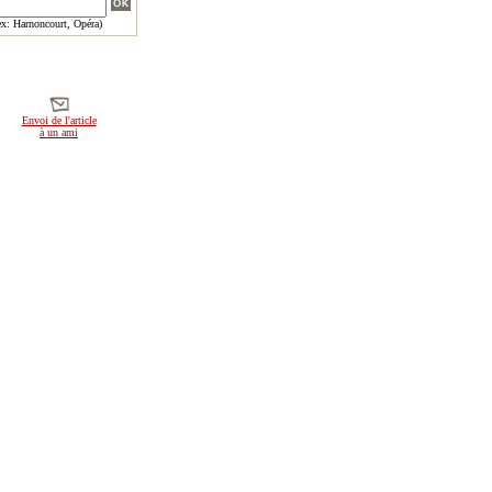
x: Harnoncourt, Opéra)
Envoi de l'article
à un ami