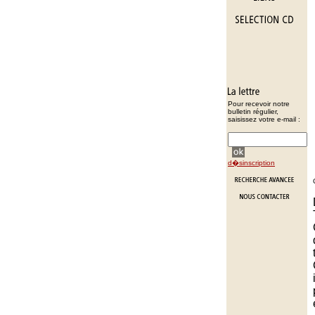
Pour recevoir notre
bulletin régulier,
saisissez votre e-mail :
d�sinscription