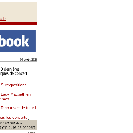
aide
06 ao�t 2026
Surexpositions
Lady Macbeth en
ammes
Retour vers le futur II
ous les concerts
]