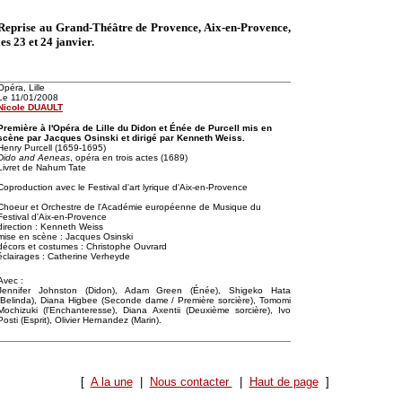
Reprise au Grand-Théâtre de Provence, Aix-en-Provence,
les 23 et 24 janvier.
Opéra, Lille
Le 11/01/2008
Nicole DUAULT
Première à l'Opéra de Lille du Didon et Énée de Purcell mis en
scène par Jacques Osinski et dirigé par Kenneth Weiss.
Henry Purcell (1659-1695)
Dido and Aeneas
, opéra en trois actes (1689)
Livret de Nahum Tate
Coproduction avec le Festival d'art lyrique d'Aix-en-Provence
Choeur et Orchestre de l'Académie européenne de Musique du
Festival d'Aix-en-Provence
direction : Kenneth Weiss
mise en scène : Jacques Osinski
décors et costumes : Christophe Ouvrard
éclairages : Catherine Verheyde
Avec :
Jennifer Johnston (Didon), Adam Green (Énée), Shigeko Hata
(Belinda), Diana Higbee (Seconde dame / Première sorcière), Tomomi
Mochizuki (l'Enchanteresse), Diana Axentii (Deuxième sorcière), Ivo
Posti (Esprit), Olivier Hernandez (Marin).
[
A la une
|
Nous contacter
|
Haut de page
]