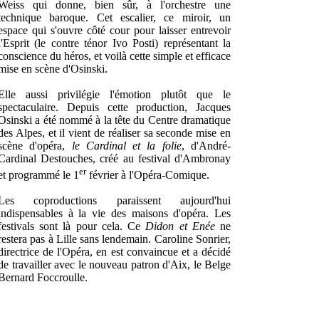
Weiss qui donne, bien sûr, à l'orchestre une
technique baroque. Cet escalier, ce miroir, un
espace qui s'ouvre côté cour pour laisser entrevoir
l'Esprit (le contre ténor Ivo Posti) représentant la
conscience du héros, et voilà cette simple et efficace
mise en scène d'Osinski.
Elle aussi privilégie l'émotion plutôt que le
spectaculaire. Depuis cette production, Jacques
Osinski a été nommé à la tête du Centre dramatique
des Alpes, et il vient de réaliser sa seconde mise en
scène d'opéra,
le Cardinal et la folie
, d'André-
Cardinal Destouches, créé au festival d'Ambronay
er
et programmé le 1
février à l'Opéra-Comique.
Les coproductions paraissent aujourd'hui
indispensables à la vie des maisons d'opéra. Les
festivals sont là pour cela. Ce
Didon et Enée
ne
restera pas à Lille sans lendemain. Caroline Sonrier,
directrice de l'Opéra, en est convaincue et a décidé
de travailler avec le nouveau patron d'Aix, le Belge
Bernard Foccroulle.