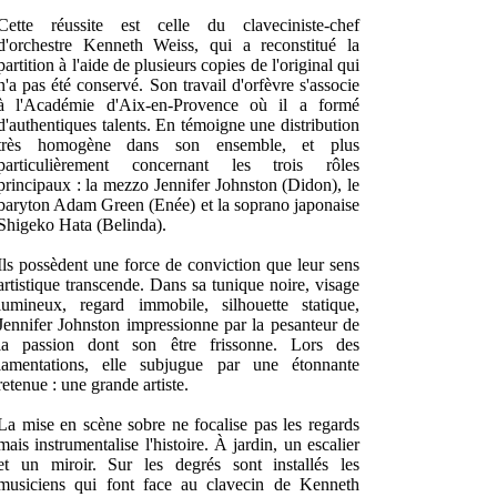
Cette réussite est celle du claveciniste-chef
d'orchestre Kenneth Weiss, qui a reconstitué la
partition à l'aide de plusieurs copies de l'original qui
n'a pas été conservé. Son travail d'orfèvre s'associe
à l'Académie d'Aix-en-Provence où il a formé
d'authentiques talents. En témoigne une distribution
très homogène dans son ensemble, et plus
particulièrement concernant les trois rôles
principaux : la mezzo Jennifer Johnston (Didon), le
baryton Adam Green (Enée) et la soprano japonaise
Shigeko Hata (Belinda).
Ils possèdent une force de conviction que leur sens
artistique transcende. Dans sa tunique noire, visage
lumineux, regard immobile, silhouette statique,
Jennifer Johnston impressionne par la pesanteur de
la passion dont son être frissonne. Lors des
lamentations, elle subjugue par une étonnante
retenue : une grande artiste.
La mise en scène sobre ne focalise pas les regards
mais instrumentalise l'histoire. À jardin, un escalier
et un miroir. Sur les degrés sont installés les
musiciens qui font face au clavecin de Kenneth