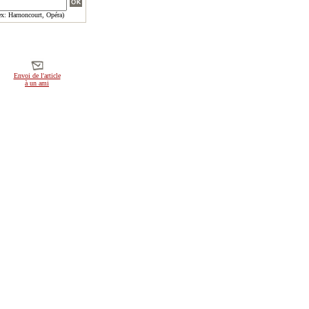
x: Harnoncourt, Opéra)
Envoi de l'article
à un ami