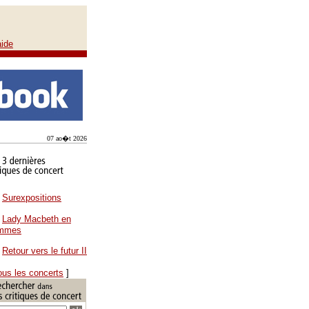
aide
07 ao�t 2026
Surexpositions
Lady Macbeth en
ammes
Retour vers le futur II
ous les concerts
]