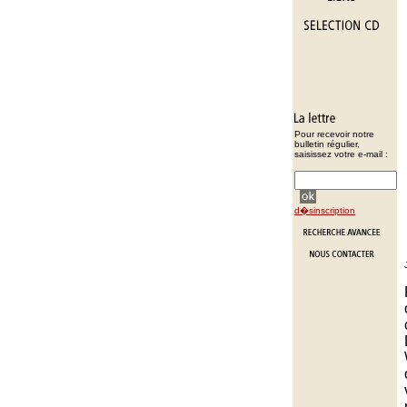
Pour recevoir notre
bulletin régulier,
saisissez votre e-mail :
d�sinscription