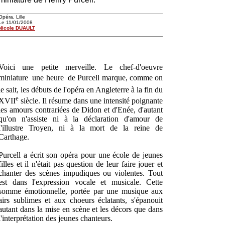
Opéra, Lille
Le 11/01/2008
Nicole DUAULT
Voici une petite merveille. Le chef-d'oeuvre
miniature  une heure  de Purcell marque, comme on
le sait, les débuts de l'opéra en Angleterre à la fin du
e
XVII
siècle. Il résume dans une intensité poignante
les amours contrariées de Didon et d'Enée, d'autant
qu'on n'assiste ni à la déclaration d'amour de
l'illustre Troyen, ni à la mort de la reine de
Carthage.
Purcell a écrit son opéra pour une école de jeunes
filles et il n'était pas question de leur faire jouer et
chanter des scènes impudiques ou violentes. Tout
est dans l'expression vocale et musicale. Cette
somme émotionnelle, portée par une musique aux
airs sublimes et aux choeurs éclatants, s'épanouit
autant dans la mise en scène et les décors que dans
l'interprétation des jeunes chanteurs.