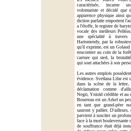
caractérisée, incarne 
volontariste et décidé que
apparence physique ainsi qu
diction parfaite emportent l'
a l'étoffe, le registre de bary
vocale des meilleurs Pelléas,
une spécialité à travers
Harismendy, par la robustess
qu'il exprime, est un Golaud 
rencontrer au coin de la forê
carrure qui sied, la brutali
qui sont attachées à son pers
Les autres emplois possèden
évidence. Svetlana Lifar est 
dans la scène de la lettre
déclamation comme d'ail
Negri, Yniold crédible et au 
Bourreau est un Arkel un peu
en tant que grand-père no
sauront y pallier. D'ailleurs, 
parvient à susciter un profo
face à la mort bouleversante 
de souffrance était déjà inst