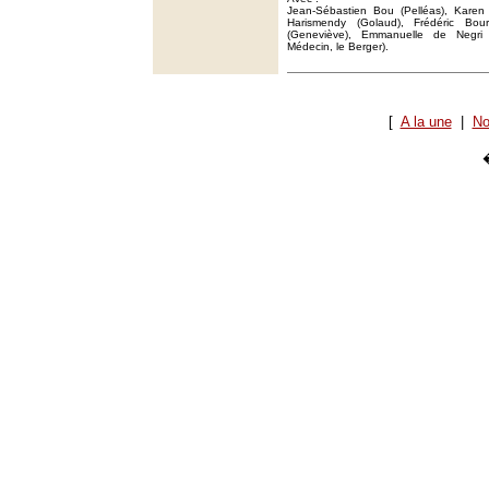
Jean-Sébastien Bou (Pelléas), Karen 
Harismendy (Golaud), Frédéric Bourr
(Geneviève), Emmanuelle de Negri (
Médecin, le Berger).
[
A la une
|
No