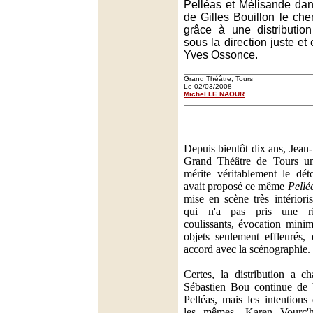
Pelléas et Mélisande da
de Gilles Bouillon le chem
grâce à une distributi
sous la direction juste et
Yves Ossonce.
Grand Théâtre, Tours
Le 02/03/2008
Michel LE NAOUR
Depuis bientôt dix ans, Jean
Grand Théâtre de Tours u
mérite véritablement le dét
avait proposé ce même
Pellé
mise en scène très intériori
qui n'a pas pris une ri
coulissants, évocation minim
objets seulement effleurés, 
accord avec la scénographie.
Certes, la distribution a c
Sébastien Bou continue de b
Pelléas, mais les intention
les mêmes. Karen Vourc'h