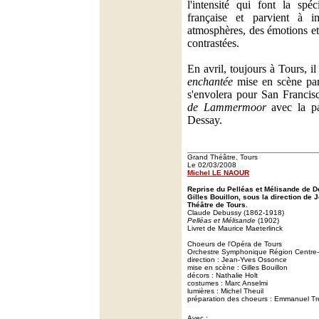
l'intensité qui font la spé
française et parvient à 
atmosphères, des émotions et 
contrastées.
En avril, toujours à Tours, il
enchantée
mise en scène par
s'envolera pour San Francis
de Lammermoor
avec la pa
Dessay.
Grand Théâtre, Tours
Le 02/03/2008
Michel LE NAOUR
Reprise du Pelléas et Mélisande de 
Gilles Bouillon, sous la direction d
Théâtre de Tours.
Claude Debussy (1862-1918)
Pelléas et Mélisande
(1902)
Livret de Maurice Maeterlinck
Choeurs de l'Opéra de Tours
Orchestre Symphonique Région Centre-
direction : Jean-Yves Ossonce
mise en scène : Gilles Bouillon
décors : Nathalie Holt
costumes : Marc Anselmi
lumières : Michel Theuil
préparation des choeurs : Emmanuel T
Avec :