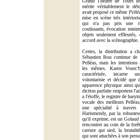
Grand Théâtre de Tours u
mérite véritablement le dét
avait proposé ce même
Pellé
mise en scène très intériori
qui n'a pas pris une ri
coulissants, évocation minim
objets seulement effleurés, 
accord avec la scénographie.
Certes, la distribution a c
Sébastien Bou continue de b
Pelléas, mais les intention
les mêmes. Karen Vourc'h
caractérisée, incarne 
volontariste et décidé que
apparence physique ainsi qu
diction parfaite emportent l'
a l'étoffe, le registre de bary
vocale des meilleurs Pelléas,
une spécialité à travers
Harismendy, par la robustess
qu'il exprime, est un Golaud 
rencontrer au coin de la forê
carrure qui sied, la brutali
qui sont attachées à son pers