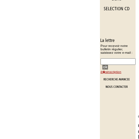
Pour recevoir notre
bulletin régulier,
saisissez votre e-mail :
d�sinscription