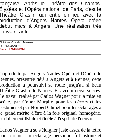
française. Après le Théâtre des Champs-
Élysées et l'Opéra national de Paris, c'est le
Théâtre Graslin qui entre en jeu avec la
production d'Angers Nantes Opéra créée
début mars à Angers. Une réalisation très
convaincante.
Théâtre Graslin, Nantes
Le 04/04/2008
Gérard MANNONI
Coproduite par Angers Nantes Opéra et l'Opéra de
Rennes, présentée déjà à Angers et à Rennes, cette
production a poursuivi sa route jusqu'au si beau
Théâtre Graslin de Nantes. Et avec un égal succès.
Le travail réalisé par Carlos Wagner pour la mise en
scène, par Conor Murphy pour les décors et les
costumes et par Norbert Chmel pour les éclairages a
le grand mérite d'être à la fois original, homogène,
parfaitement lisible et fidèle à l'esprit de l'oeuvre.
Carlos Wagner a su s'éloigner juste assez de la lettre
pour donner un éclairage personnel à l'histoire et