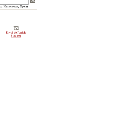
x: Harnoncourt, Opéra)
Envoi de l'article
à un ami