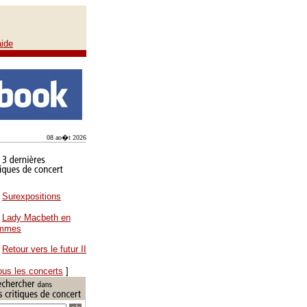
aide
08 ao�t 2026
Surexpositions
Lady Macbeth en
ammes
Retour vers le futur II
ous les concerts
]