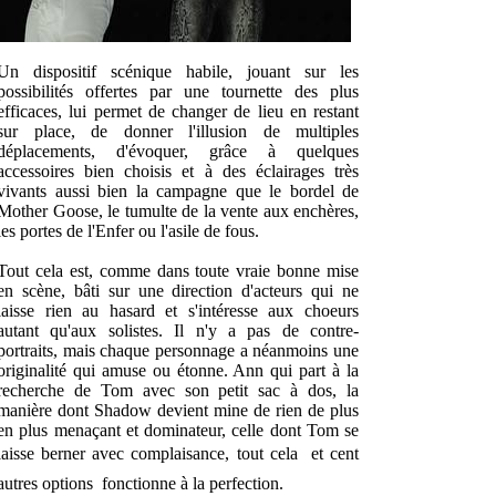
Un dispositif scénique habile, jouant sur les
possibilités offertes par une tournette des plus
efficaces, lui permet de changer de lieu en restant
sur place, de donner l'illusion de multiples
déplacements, d'évoquer, grâce à quelques
accessoires bien choisis et à des éclairages très
vivants aussi bien la campagne que le bordel de
Mother Goose, le tumulte de la vente aux enchères,
les portes de l'Enfer ou l'asile de fous.
Tout cela est, comme dans toute vraie bonne mise
en scène, bâti sur une direction d'acteurs qui ne
laisse rien au hasard et s'intéresse aux choeurs
autant qu'aux solistes. Il n'y a pas de contre-
portraits, mais chaque personnage a néanmoins une
originalité qui amuse ou étonne. Ann qui part à la
recherche de Tom avec son petit sac à dos, la
manière dont Shadow devient mine de rien de plus
en plus menaçant et dominateur, celle dont Tom se
laisse berner avec complaisance, tout cela  et cent
autres options  fonctionne à la perfection.