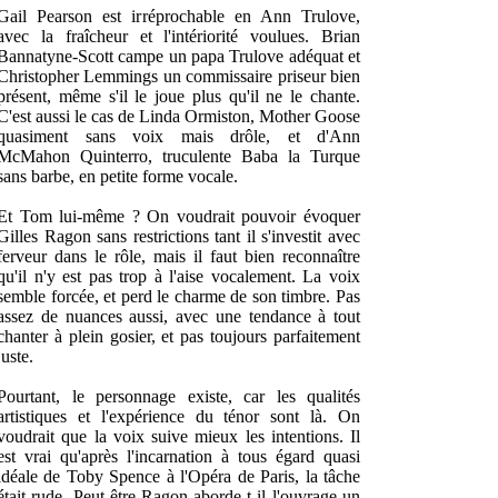
Gail Pearson est irréprochable en Ann Trulove,
avec la fraîcheur et l'intériorité voulues. Brian
Bannatyne-Scott campe un papa Trulove adéquat et
Christopher Lemmings un commissaire priseur bien
présent, même s'il le joue plus qu'il ne le chante.
C'est aussi le cas de Linda Ormiston, Mother Goose
quasiment sans voix mais drôle, et d'Ann
McMahon Quinterro, truculente Baba la Turque
sans barbe, en petite forme vocale.
Et Tom lui-même ? On voudrait pouvoir évoquer
Gilles Ragon sans restrictions tant il s'investit avec
ferveur dans le rôle, mais il faut bien reconnaître
qu'il n'y est pas trop à l'aise vocalement. La voix
semble forcée, et perd le charme de son timbre. Pas
assez de nuances aussi, avec une tendance à tout
chanter à plein gosier, et pas toujours parfaitement
juste.
Pourtant, le personnage existe, car les qualités
artistiques et l'expérience du ténor sont là. On
voudrait que la voix suive mieux les intentions. Il
est vrai qu'après l'incarnation à tous égard quasi
idéale de Toby Spence à l'Opéra de Paris, la tâche
était rude. Peut-être Ragon aborde-t-il l'ouvrage un