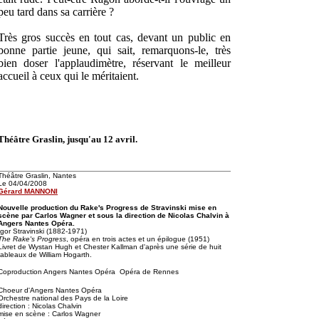
peu tard dans sa carrière ?
Très gros succès en tout cas, devant un public en
bonne partie jeune, qui sait, remarquons-le, très
bien doser l'applaudimètre, réservant le meilleur
accueil à ceux qui le méritaient.
Théâtre Graslin, jusqu'au 12 avril.
Théâtre Graslin, Nantes
Le 04/04/2008
Gérard MANNONI
Nouvelle production du Rake's Progress de Stravinski mise en
scène par Carlos Wagner et sous la direction de Nicolas Chalvin à
Angers Nantes Opéra.
Igor Stravinski (1882-1971)
The Rake's Progress
, opéra en trois actes et un épilogue (1951)
Livret de Wystan Hugh et Chester Kallman d'après une série de huit
tableaux de William Hogarth.
Coproduction Angers Nantes Opéra  Opéra de Rennes
Choeur d'Angers Nantes Opéra
Orchestre national des Pays de la Loire
direction : Nicolas Chalvin
mise en scène : Carlos Wagner