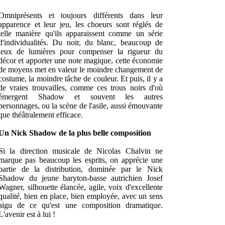
Omniprésents et toujours différents dans leur
apparence et leur jeu, les choeurs sont réglés de
telle manière qu'ils apparaissent comme un série
d'individualités. Du noir, du blanc, beaucoup de
jeux de lumières pour compenser la rigueur du
décor et apporter une note magique, cette économie
de moyens met en valeur le moindre changement de
costume, la moindre tâche de couleur. Et puis, il y a
de vraies trouvailles, comme ces trous noirs d'où
émergent Shadow et souvent les autres
personnages, ou la scène de l'asile, aussi émouvante
que théâtralement efficace.
Un Nick Shadow de la plus belle composition
Si la direction musicale de Nicolas Chalvin ne
marque pas beaucoup les esprits, on apprécie une
partie de la distribution, dominée par le Nick
Shadow du jeune baryton-basse autrichien Josef
Wagner, silhouette élancée, agile, voix d'excellente
qualité, bien en place, bien employée, avec un sens
aigu de ce qu'est une composition dramatique.
L'avenir est à lui !