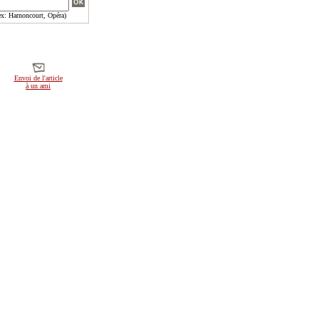
x: Harnoncourt, Opéra)
Envoi de l'article
à un ami