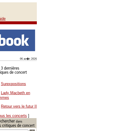
aide
06 ao�t 2026
Surexpositions
Lady Macbeth en
ammes
Retour vers le futur II
ous les concerts
]