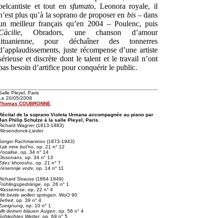
belcantiste et tout en
sfumato
, Leonora royale, il
n’est plus qu’à la soprano de proposer en
bis
– dans
un meilleur français qu’en 2004 – Poulenc, puis
Cäcilie
, Obradors, une chanson d’amour
lituanienne, pour déchaîner des tonnerres
d’applaudissements, juste récompense d’une artiste
sérieuse et discrète dont le talent et le travail n’ont
pas besoin d’artifice pour conquérir le public.
Salle Pleyel, Paris
Le 20/05/2008
Thomas COUBRONNE
Récital de la soprano Violeta Urmana accompagnée au piano par
Jan Philip Schulze à la salle Pleyel, Paris.
Richard Wagner (1813-1883)
Wesendonck-Lieder
Sergei Rachmaninov (1873-1943)
Kak mne bol’no
, op. 21 n° 12
Vocalise
, op. 34 n° 14
Dissonans
, op. 34 n° 13
Zdes’ khorosho
, op. 21 n° 7
Vesennije vodv
, op. 14 n° 11
Richard Strauss (1864-1949)
Frühlingsgedränge
, op. 26 n° 1
Wasserrose
, op. 22 n° 4
Wir beide wollen springen
, WoO 90
Befreit
, op. 39 n° 4
Zueignung
, op. 10 n° 1
Mit deinen blauen Augen
, op. 56 n° 4
Schlechtes Wetter
, op. 69 n° 5