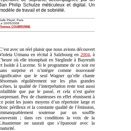
Jan Philip Schulze méticuleux et digital. Un
modèle de travail et de sobriété.
Salle Pleyel, Paris
Le 20/05/2008
Thomas COUBRONNE
C’est avec un réel plaisir que nous avions découvert
Violeta Urmana en récital à Salzbourg en
2004
, à
l’heure où elle triomphait en Sieglinde à Bayreuth
et Isolde à Lucerne. Si le programme de ce soir est
sans surprise et n’intègre comme nouveauté
significative que le seul Wagner qu’elle chante
désormais régulièrement sur les plus grandes
scènes, la qualité de l’interprétation reste tout aussi
infaillible que par le passé, et cela n’est guère
surprenant. Peu de chanteuses en effet réunissent à
ce point les justes moyens d’un répertoire large et
donc périlleux et la constante qualité de l’émission,
immanquablement soutenue par un souffle
souverain ; dans ces conditions la voix de la
Lituanienne ne saurait que s’épanouir avec la
maturité.