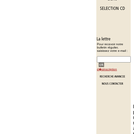
Pour recevoir notre
bulletin régulier,
saisissez votre e-mail :
d�sinscription