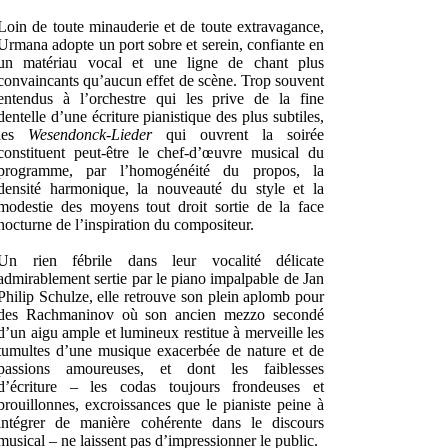
Loin de toute minauderie et de toute extravagance,
Urmana adopte un port sobre et serein, confiante en
un matériau vocal et une ligne de chant plus
convaincants qu’aucun effet de scène. Trop souvent
entendus à l’orchestre qui les prive de la fine
dentelle d’une écriture pianistique des plus subtiles,
les
Wesendonck-Lieder
qui ouvrent la soirée
constituent peut-être le chef-d’œuvre musical du
programme, par l’homogénéité du propos, la
densité harmonique, la nouveauté du style et la
modestie des moyens tout droit sortie de la face
nocturne de l’inspiration du compositeur.
Un rien fébrile dans leur vocalité délicate
admirablement sertie par le piano impalpable de Jan
Philip Schulze, elle retrouve son plein aplomb pour
des Rachmaninov où son ancien mezzo secondé
d’un aigu ample et lumineux restitue à merveille les
tumultes d’une musique exacerbée de nature et de
passions amoureuses, et dont les faiblesses
d’écriture – les codas toujours frondeuses et
brouillonnes, excroissances que le pianiste peine à
intégrer de manière cohérente dans le discours
musical – ne laissent pas d’impressionner le public.