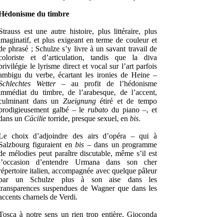
Hédonisme du timbre
Strauss est une autre histoire, plus littéraire, plus
imaginatif, et plus exigeant en terme de couleur et
de phrasé ; Schulze s’y livre à un savant travail de
coloriste et d’articulation, tandis que la diva
privilégie le lyrisme direct et vocal sur l’art parfois
ambigu du verbe, écartant les ironies de Heine –
Schlechtes Wetter
– au profit de l’hédonisme
immédiat du timbre, de l’arabesque, de l’accent,
culminant dans un
Zueignung
étiré et de tempo
prodigieusement galbé – le
rubato
du piano –, et
dans un
Cäcilie
torride, presque sexuel, en
bis
.
Le choix d’adjoindre des airs d’opéra – qui à
Salzbourg figuraient en
bis
– dans un programme
de mélodies peut paraître discutable, même s’il est
l’occasion d’entendre Urmana dans son cher
répertoire italien, accompagnée avec quelque pâleur
par un Schulze plus à son aise dans les
transparences suspendues de Wagner que dans les
accents charnels de Verdi.
Tosca à notre sens un rien trop entière, Gioconda