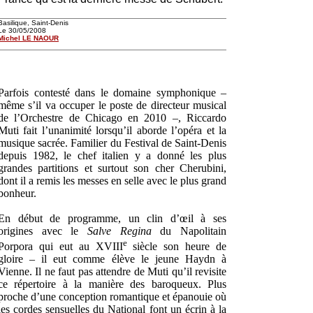
Basilique, Saint-Denis
Le 30/05/2008
Michel LE NAOUR
Parfois contesté dans le domaine symphonique –
même s’il va occuper le poste de directeur musical
de l’Orchestre de Chicago en 2010 –, Riccardo
Muti fait l’unanimité lorsqu’il aborde l’opéra et la
musique sacrée. Familier du Festival de Saint-Denis
depuis 1982, le chef italien y a donné les plus
grandes partitions et surtout son cher Cherubini,
dont il a remis les messes en selle avec le plus grand
bonheur.
En début de programme, un clin d’œil à ses
origines avec le
Salve Regina
du Napolitain
e
Porpora qui eut au XVIII
siècle son heure de
gloire – il eut comme élève le jeune Haydn à
Vienne. Il ne faut pas attendre de Muti qu’il revisite
ce répertoire à la manière des baroqueux. Plus
proche d’une conception romantique et épanouie où
les cordes sensuelles du National font un écrin à la