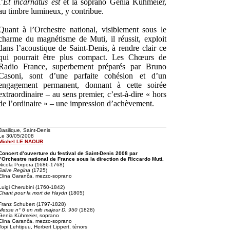
l’
Et incarnatus est
et la soprano Genia Kühmeier,
au timbre lumineux, y contribue.
Quant à l’Orchestre national, visiblement sous le
charme du magnétisme de Muti, il réussit, exploit
dans l’acoustique de Saint-Denis, à rendre clair ce
qui pourrait être plus compact. Les Chœurs de
Radio France, superbement préparés par Bruno
Casoni, sont d’une parfaite cohésion et d’un
engagement permanent, donnant à cette soirée
extraordinaire – au sens premier, c’est-à-dire « hors
de l’ordinaire » – une impression d’achèvement.
Basilique, Saint-Denis
Le 30/05/2008
Michel LE NAOUR
Concert d’ouverture du festival de Saint-Denis 2008 par
l’Orchestre national de France sous la direction de Riccardo Muti.
Nicola Porpora (1686-1768)
Salve Regina
(1725)
Elina Garanča, mezzo-soprano
Luigi Cherubini (1760-1842)
Chant pour la mort de Haydn
(1805)
Franz Schubert (1797-1828)
Messe n° 6 en mib majeur D. 950
(1828)
Genia Kühmeier, soprano
Elina Garanča, mezzo-soprano
Topi Lehtipuu, Herbert Lippert, ténors