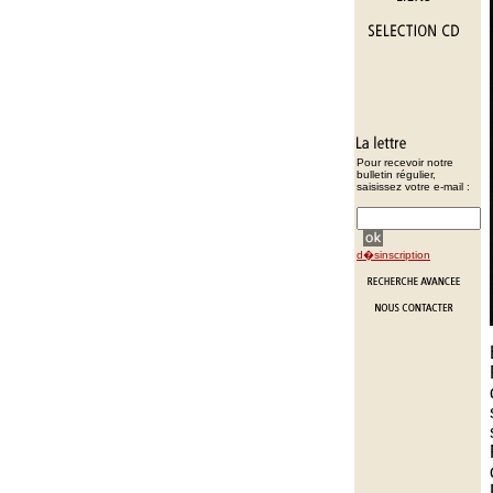
Pour recevoir notre
bulletin régulier,
saisissez votre e-mail :
d�sinscription