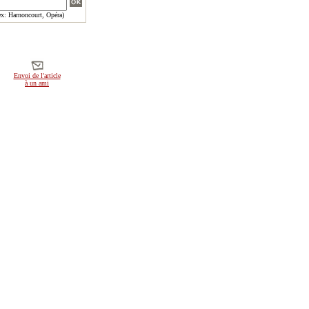
x: Harnoncourt, Opéra)
Envoi de l'article
à un ami