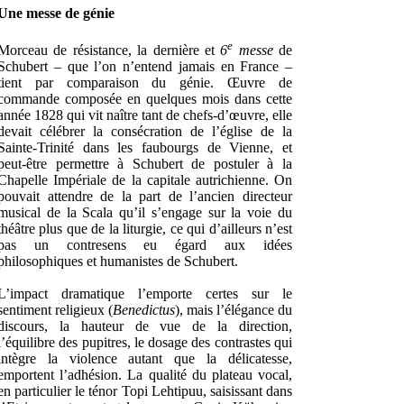
Une messe de génie
e
Morceau de résistance, la dernière et
6
messe
de
Schubert – que l’on n’entend jamais en France –
tient par comparaison du génie. Œuvre de
commande composée en quelques mois dans cette
année 1828 qui vit naître tant de chefs-d’œuvre, elle
devait célébrer la consécration de l’église de la
Sainte-Trinité dans les faubourgs de Vienne, et
peut-être permettre à Schubert de postuler à la
Chapelle Impériale de la capitale autrichienne. On
pouvait attendre de la part de l’ancien directeur
musical de la Scala qu’il s’engage sur la voie du
théâtre plus que de la liturgie, ce qui d’ailleurs n’est
pas un contresens eu égard aux idées
philosophiques et humanistes de Schubert.
L’impact dramatique l’emporte certes sur le
sentiment religieux (
Benedictus
), mais l’élégance du
discours, la hauteur de vue de la direction,
l’équilibre des pupitres, le dosage des contrastes qui
intègre la violence autant que la délicatesse,
emportent l’adhésion. La qualité du plateau vocal,
en particulier le ténor Topi Lehtipuu, saisissant dans