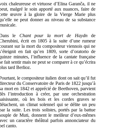
voix chaleureuse et virtuose d’Elina Garanča, il ne
peut, malgré le soin apporté aux nuances, faire de
cette œuvre à la gloire de la Vierge Marie plus
qu’elle ne peut donner au niveau de sa substance
musicale.
Dans le
Chant pour la mort de Haydn
de
Cherubini, écrit en 1805 à la suite d’une rumeur
courant sur la mort du compositeur viennois qui ne
s’éteignit en fait qu’en 1809, sorte d’oratorio de
quinze minutes, l’influence de la cantate française
se fait sentir mais ne peut se comparer à ce qu’écrira
plus tard Berlioz.
Pourtant, le compositeur italien dont on sait qu’il fut
directeur du Conservatoire de Paris de 1822 jusqu’à
sa mort en 1842 et apprécié de Beethoven, parvient
dès l’introduction à créer, par une orchestration
saisissante, où les bois et les cordes graves se
détachent, un climat solennel qui se délite un peu
par la suite. Les trois solistes, portés par la battue
souple de Muti, donnent le meilleur d’eux-mêmes
avec un caractère théâtral parfois annonciateur du
bel canto.