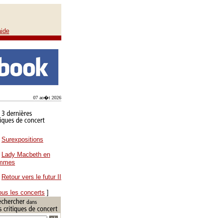
aide
07 ao�t 2026
Surexpositions
Lady Macbeth en
ammes
Retour vers le futur II
ous les concerts
]