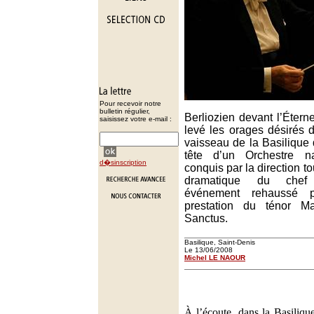
Pour recevoir notre
bulletin régulier,
Berliozien devant l’Éterne
saisissez votre e-mail :
levé les orages désirés
vaisseau de la Basilique 
tête d’un Orchestre n
d�sinscription
conquis par la direction tou
dramatique du chef 
événement rehaussé p
prestation du ténor 
Sanctus.
Basilique, Saint-Denis
Le 13/06/2008
Michel LE NAOUR
À l’écoute, dans la Basiliqu