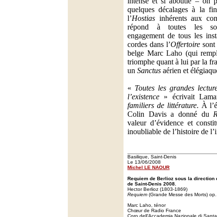
intense et si aboutie – on 
quelques décalages à la f
l’
Hostias
inhérents aux cond
répond à toutes les sol
engagement de tous les inst
cordes dans l’
Offertoire
sont 
belge Marc Laho (qui rempl
triomphe quant à lui par la f
un
Sanctus
aérien et élégiaqu
«
Toutes les grandes lectur
l’existence
» écrivait Lama
familiers de littérature
. À l’
Colin Davis a donné du
valeur d’évidence et cons
inoubliable de l’histoire de l’
Basilique, Saint-Denis
Le 13/06/2008
Michel LE NAOUR
Requiem de Berlioz sous la direction d
de Saint-Denis 2008.
Hector Berlioz (1803-1869)
Requiem
(Grande Messe des Morts) op.
Marc Laho, ténor
Chœur de Radio France
Coro dell’Accademia Nazionale di Santa