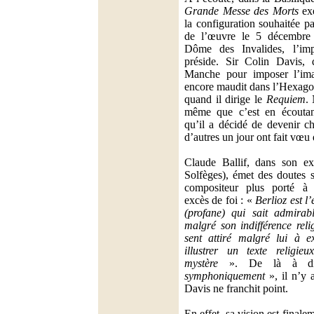
Grande Messe des Morts
exé
la configuration souhaitée pa
de l’œuvre le 5 décembre
Dôme des Invalides, l’imp
préside. Sir Colin Davis, q
Manche pour imposer l’im
encore maudit dans l’Hexagone
quand il dirige le
Requiem
. 
même que c’est en écoutan
qu’il a décidé de devenir c
d’autres un jour ont fait vœu 
Claude Ballif, dans son exc
Solfèges), émet des doutes 
compositeur plus porté à l
excès de foi : «
Berlioz est 
(profane) qui sait admirab
malgré son indifférence relig
sent attiré malgré lui à e
illustrer un texte religi
mystère
». De là à di
symphoniquement
», il n’y 
Davis ne franchit point.
En effet, sa vision est finale