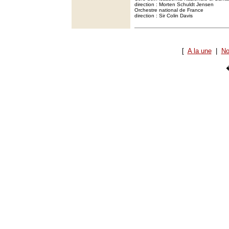
direction : Morten Schuldt Jensen
Orchestre national de France
direction : Sir Colin Davis
[
A la une
|
No