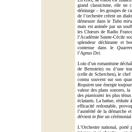
grand classicisme, elle ne c
démiurge – les groupes de cui
de l’orchestre créent un dia
démesure dans le
Tuba mir
mais est animée par un souff
les Chœurs de Radio France
l’Académie Sainte-Cécile sou
splendeur déchirante et bo
contenue dans le
Quaere
l’
Agnus Dei
.
Loin d’un romantisme déchaî
de Bernstein) ou d’une tran
(celle de Scherchen), le chef
connu souvent sur son quant
Requiem
une énergie toujour
valeur des plans sonores, la
des
pianissimi
les plus ténu
éclatants. La battue, réduite 
efficacité redoutable, prov
l’austérité de la démarche e
dévient
in fine
un cérémonial 
L’Orchestre national, porté 