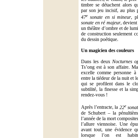
timbre se détachent alors qu
par son jeu incisif, au plus
e
47
sonate en si mineur
, p
sonate en ré majeur
, devient
un théâtre d’ombre et de lum
de construction seulement co
du dessin poétique.
Un magicien des couleurs
Dans les deux
Nocturnes o
Ts’ong est à son affaire. Ma
excelle comme personne à r
entre la tiédeur de la nuit et
qui se profilent dans le cl
subtilité, la finesse et la si
rendez-vous !
e
Après l’entracte, la
22
sonat
de Schubert – la pénultième
l’année de la mort composite
l’allure viennoise. Une ép
avant tout, une évidence q
lorsque l’on est hab