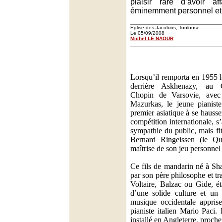
plaisir rare d’avoir af
éminemment personnel et 
Eglise des Jacobins, Toulouse
Le 05/09/2008
Michel LE NAOUR
Lorsqu’il remporta en 1955 l
derrière Askhenazy, au 
Chopin de Varsovie, avec
Mazurkas, le jeune pianist
premier asiatique à se hauss
compétition internationale, s
sympathie du public, mais fit
Bernard Ringeissen (le Qua
maîtrise de son jeu personnel
Ce fils de mandarin né à Sh
par son père philosophe et tr
Voltaire, Balzac ou Gide, ét
d’une solide culture et un 
musique occidentale appris
pianiste italien Mario Paci.
installé en Angleterre, proch