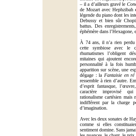
– il a d’ailleurs gravé le
Conc
de Mozart avec Hephzibah et
légende du piano dont les int
Debussy et bien sûr Chopin
battus. Des enregistrements,
éphémère dans l’Hexagone, e
À 74 ans, il n’a rien perdu 
cette symbiose avec le c
rhumatismes l’obligent dé
mitaines qui ajoutent encore
personnalité à la fois hum
apparition sur scène, une e
dégage : la
Fantaisie en ré
ressemble à rien d’autre. Em
d’esprit fantasque, l’œuvr
caractère improvisé qu
rationalisme cartésien mais 
indifférent par la charge p
d’imagination.
Avec les deux sonates de Ha
comme si elles constituai
sentiment domine. Sans jamais
les nuances, le chant, le prix