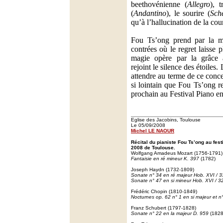
beethovénienne (
Allegro
), t
(
Andantino
), le sourire (
Sch
qu’à l’hallucination de la cou
Fou Ts’ong prend par la ma
contrées où le regret laisse p
magie opère par la grâce a
rejoint le silence des étoiles.
attendre au terme de ce concer
si lointain que Fou Ts’ong r
prochain au Festival Piano 
Eglise des Jacobins, Toulouse
Le 05/09/2008
Michel LE NAOUR
Récital du pianiste Fou Ts’ong au fes
2008 de Toulouse.
Wolfgang Amadeus Mozart (1756-1791)
Fantaisie en ré mineur K. 397
(1782)
Joseph Haydn (1732-1809)
Sonate n° 34 en ré majeur Hob. XVI / 3
Sonate n° 47 en si mineur Hob. XVI / 3
Frédéric Chopin (1810-1849)
Nocturnes op. 62 n° 1 en si majeur et n
Franz Schubert (1797-1828)
Sonate n° 22 en la majeur D. 959
(1828