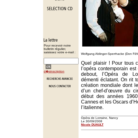
Pour recevoir notre
bulletin régulier,
saisissez votre e-mail :
Wolfgang Ablinger-Sperrhacke (Don Féfé)
Quel plaisir ! Pour tous 
l’opéra contemporain est
d�sinscription
debout, l’Opéra de Lo
démenti éclatant. On rit t
création mondiale dont le
d’un chef-d’œuvre du c
début des années 1960 
Cannes et les Oscars d’H
l’italienne.
Opéra de Lorraine, Nancy
Le 30/09/2008
Nicole DUAULT