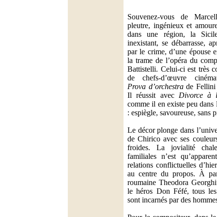
Souvenez-vous de Marcell
pleutre, ingénieux et amour
dans une région, la Sicil
inexistant, se débarrasse, ap
par le crime, d’une épouse e
la trame de l’opéra du compo
Battistelli. Celui-ci est très
de chefs-d’œuvre cinéma
Prova d’orchestra
de Fellini
Il réussit avec
Divorce à l
comme il en existe peu dans l
: espiègle, savoureuse, sans p
Le décor plonge dans l’unive
de Chirico avec ses couleur
froides. La jovialité chal
familiales n’est qu’apparen
relations conflictuelles d’hi
au centre du propos. À par
roumaine Theodora Georghiu
le héros Don Féfé, tous les
sont incarnés par des homme