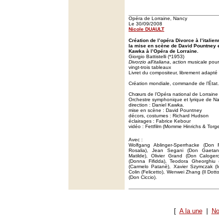
Opéra de Lorraine, Nancy
Le 30/09/2008
Nicole DUAULT
Création de l’opéra Divorce à l’italien
la mise en scène de David Pountney et
Kawka à l’Opéra de Lorraine.
Giorgio Battistelli (*1953)
Divorzio all’italiana
, action musicale pour
vingt-trois tableaux
Livret du compositeur, librement adapté 
Création mondiale, commande de l’État.
Chœurs de l’Opéra national de Lorraine
Orchestre symphonique et lyrique de N
direction : Daniel Kawka.
mise en scène : David Pountney
décors, costumes : Richard Hudson
éclairages : Fabrice Kebour
vidéo : Fettfilm (Momme Hinrichs & Torge
Avec :
Wolfgang Ablinger-Sperrhacke (Don 
Rosalia), Jean Segani (Don Gaeta
Matilde), Olivier Grand (Don Caloge
(Donna Fifidda), Teodora Gheorghiu 
(Carmelo Patanè), Xavier Szymczak (
Colin (Felicetto), Wenwei Zhang (Il Dot
(Don Ciccio).
[
A la une
|
No