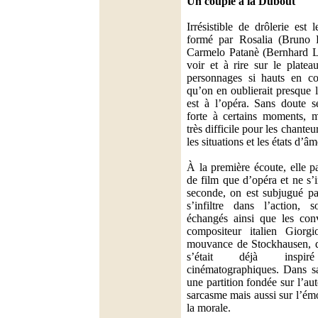
Un couple à la Dubout
Irrésistible de drôlerie est
formé par Rosalia (Bruno P
Carmelo Patanè (Bernhard La
voir et à rire sur le platea
personnages si hauts en cou
qu’on en oublierait presque 
est à l’opéra. Sans doute se
forte à certains moments, m
très difficile pour les chanteu
les situations et les états d’âm
À la première écoute, elle p
de film que d’opéra et ne s’
seconde, on est subjugué pa
s’infiltre dans l’action, 
échangés ainsi que les conv
compositeur italien Giorgio
mouvance de Stockhausen, d
s’était déjà inspi
cinématographiques. Dans sa
une partition fondée sur l’auto
sarcasme mais aussi sur l’émo
la morale.