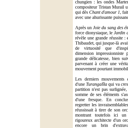
chungien : les ondes Marten
compositeur Tristan Murail un
qui dès
Chant d'amour 1
, fa
avec une ahurissante puissan
Après un
Joie du sang des ét
force dionysiaque, le
Jardin 
révèle une grande réussite :
Thibaudet, qui jusque-là avai
de virtuosité que d'insp
dimension impressionniste 
grande délicatesse, bien su
parvenant à créer une vérit
mouvement pourtant immobil
Les derniers mouvements do
d'une
Turangalîla
qui va
cre
partition n'est pas surlignée
somme de ses éléments s'as
d'une fresque. En conclu
regretter les invraisemblabl
réussissait à tirer de son o
montrant toutefois ici un
rigoureux architecte d'un o
encore un brin d'extrav