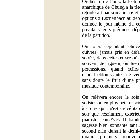
Orchestre de Paris, la lectu
anarchique de Chung à la tête
réjouissait par son audace et
options d’Eschenbach au déb
donnée le jour même du cen
pas dans leurs prémices dépa
de la partition.
On notera cependant l'étince
cuivres, jamais pris en déf
soirée, dans cette œuvre où 
souvent de rigueur, ou bien 
percussions, quand celle
étaient éblouissantes de ve
sans doute le fruit d’une pr
musique contemporaine.
On relèvera encore le soin
solistes ou en plus petit ens
à croire qu'il n'est de vérit
soir que résolument extérieu
pianiste Jean-Yves Thibaude
sagesse bien sonnante tant 
second plan durant la demi-
quatre premiers mouvem