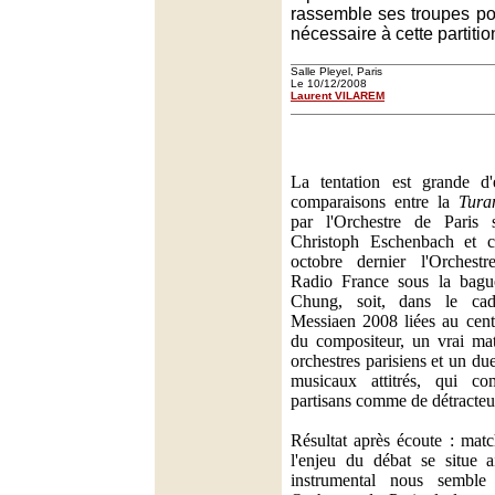
rassemble ses troupes pour
nécessaire à cette partitio
Salle Pleyel, Paris
Le 10/12/2008
Laurent VILAREM
La tentation est grande d'
comparaisons entre la
Tura
par l'Orchestre de Paris 
Christoph Eschenbach et c
octobre dernier l'Orchest
Radio France sous la bag
Chung, soit, dans le cad
Messiaen 2008 liées au cent
du compositeur, un vrai ma
orchestres parisiens et un due
musicaux attitrés, qui co
partisans comme de détracteu
Résultat après écoute : mat
l'enjeu du débat se situe ai
instrumental nous semble