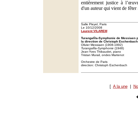
entièrement justice à l’œuv
d'un auteur qui vient de fêter
Salle Pleyel, Paris
Le 10/12/2008
Laurent VILAREM
Turangalîla-Symphonie de Messiaen p
la direction de Christoph Eschenbach à
Olivier Messiaen (1908-1992)
Turangalîla-Symphonie
(1948)
Jean-Yves Thibaudet, piano
Tristan Murail, ondes Martenot
Orchestre de Paris
direction: Christoph Eschenbach
[
A la une
|
No