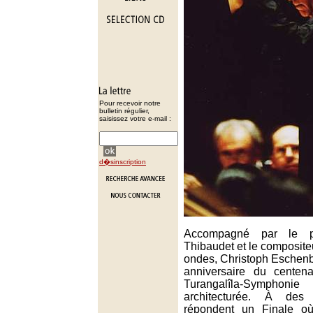
Pour recevoir notre
bulletin régulier,
saisissez votre e-mail :
d�sinscription
Accompagné par le pi
Thibaudet et le compositeu
ondes, Christoph Eschenba
anniversaire du centen
Turangalîla-Symph
architecturée. À des
répondent un Finale où