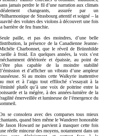
sans jamais perdre le fil d’une narration aux climats
idéalement changeants, assurée par un
Philharmonique de Strasbourg attentif et soigné – la
suavité des volutes des violons à découvert une fois
la barrière de feu franchie.
Seule paille, et pas des moindres, d’une belle
distribution, la présence de la Canadienne Jeanne-
Michèle Charbonnet, que le réveil de Brünnhilde
cueille à froid. En quelques années, la voix s’est
méchamment détériorée et épaissie, au point de
n’être plus capable de la moindre stabilité
d’émission et d’afficher un vibrato d’une ampleur
nauséeuse. Si au moins cette Walkyrie inattentive
au mot et à l’aigu tout effiloché s’essayait à la
féminité plutôt qu’à une voix de poitrine entre la
poissarde et la mégère, à des années-lumière de la
fragilité émerveillée et lumineuse de l’émergence du
sommeil.
On se consolera avec des comparses tous mieux
chantants, quand bien même le Wanderer honorable
de Jason Howard ne parvient à masquer cette fois
une réelle minceur des moyens, notamment dans un