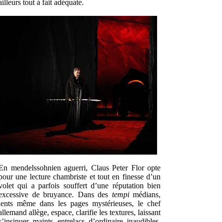
ailleurs tout à fait adéquate.
En mendelssohnien aguerri, Claus Peter Flor opte
pour une lecture chambriste et tout en finesse d’un
volet qui a parfois souffert d’une réputation bien
excessive de bruyance. Dans des
tempi
médians,
lents même dans les pages mystérieuses, le chef
allemand allège, espace, clarifie les textures, laissant
s’insinuer maints entrelacs d’ordinaire inaudibles,