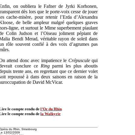
Enfin, on oubliera le Fafner de Jyrki Korhonen,
transparent dès lors que le porte-voix cesse de jouer
les cache-misère, pour retenir l’Erda d’Alexandra
Kloose, de belle ampleur malgré quelques graves
hors-ligne, et surtout le Mime superbement piaulant
de Colin Judson et l’Oiseau joliment pépiant de
Malia Bendi Merad, véritable rayon de soleil dans
un rôle souvent confié à des voix d’agrumes pas
mûrs.
On attend donc avec impatience le
Crépuscule
qui
devrait conclure ce
Ring
parmi les plus aboutis
depuis trente ans, en regrettant que ce dernier volet
soit repoussé à dans deux saisons en raison de la
suroccupation de David McVicar.
Lire le compte rendu de
l’Or du Rhin
Lire le compte rendu de
la Walkyrie
Opéra du Rhin, Strasbourg
Le 13/02/2009