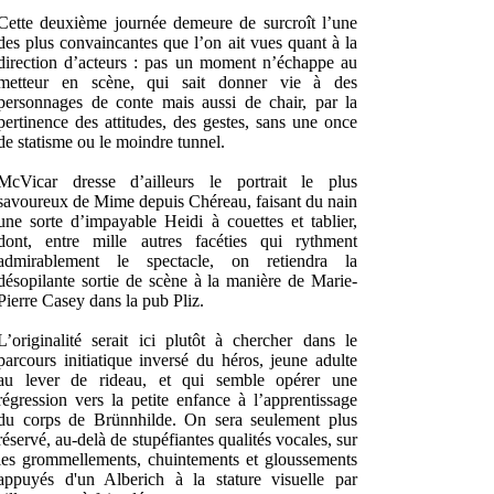
Cette deuxième journée demeure de surcroît l’une
des plus convaincantes que l’on ait vues quant à la
direction d’acteurs : pas un moment n’échappe au
metteur en scène, qui sait donner vie à des
personnages de conte mais aussi de chair, par la
pertinence des attitudes, des gestes, sans une once
de statisme ou le moindre tunnel.
McVicar dresse d’ailleurs le portrait le plus
savoureux de Mime depuis Chéreau, faisant du nain
une sorte d’impayable Heidi à couettes et tablier,
dont, entre mille autres facéties qui rythment
admirablement le spectacle, on retiendra la
désopilante sortie de scène à la manière de Marie-
Pierre Casey dans la pub Pliz.
L’originalité serait ici plutôt à chercher dans le
parcours initiatique inversé du héros, jeune adulte
au lever de rideau, et qui semble opérer une
régression vers la petite enfance à l’apprentissage
du corps de Brünnhilde. On sera seulement plus
réservé, au-delà de stupéfiantes qualités vocales, sur
les grommellements, chuintements et gloussements
appuyés d'un Alberich à la stature visuelle par