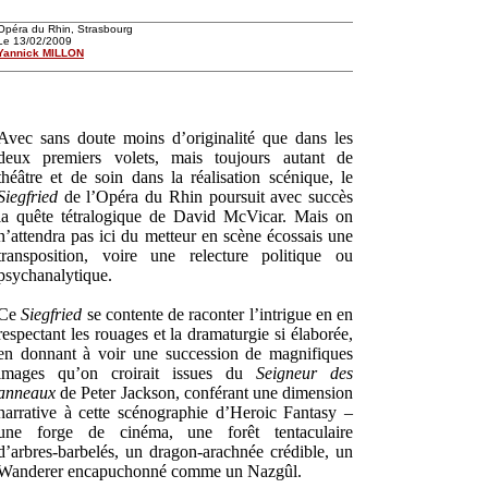
Opéra du Rhin, Strasbourg
Le 13/02/2009
Yannick MILLON
Avec sans doute moins d’originalité que dans les
deux premiers volets, mais toujours autant de
théâtre et de soin dans la réalisation scénique, le
Siegfried
de l’Opéra du Rhin poursuit avec succès
la quête tétralogique de David McVicar. Mais on
n’attendra pas ici du metteur en scène écossais une
transposition, voire une relecture politique ou
psychanalytique.
Ce
Siegfried
se contente de raconter l’intrigue en en
respectant les rouages et la dramaturgie si élaborée,
en donnant à voir une succession de magnifiques
images qu’on croirait issues du
Seigneur des
anneaux
de Peter Jackson, conférant une dimension
narrative à cette scénographie d’Heroic Fantasy –
une forge de cinéma, une forêt tentaculaire
d’arbres-barbelés, un dragon-arachnée crédible, un
Wanderer encapuchonné comme un Nazgûl.