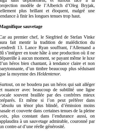
aigu sans déploiement, et surtout face à la
projection modèle de l’Alberich d’Oleg Bryjak,
tellement plus brillant et éloquent, malgré une
tendance à finir les longues tenues trop haut.
Magnifique sauvetage
Car au premier chef, le Siegfried de Stefan Vinke
aura fait mentir la tradition de malédiction du
vendredi 13. Lance Ryan souffrant, l’Allemand a
dû s’intégrer en toute hâte à une production où il ne
dépareille à aucun moment, se payant même le luxe
d’un héros bien chantant, à tendance claire et non
barytonnante, d’un timbre beaucoup plus séduisant
que la moyenne des
Heldentenor
.
Surtout, on ne boudera pas un héros qui sait alléger
et nuancer avec beaucoup de subtilité une ligne
vocale souvent braillée par des confrères mieux
préparés. Et même si l’on peut préférer dans
l’absolu un ténor plus blindé, d’émission moins
nasale et couverte dans certaines tenues de la pleine
voix, plus constant dans l’endurance aussi, on
applaudira à un sauvetage admirable, couronné par
un contre-
ut
d’une réelle générosité.