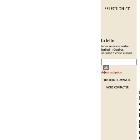
Pour recevoir notre
bulletin régulier,
saisissez votre e-mail :
d�sinscription