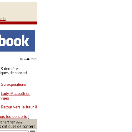
aide
06 ao�t 2026
Surexpositions
Lady Macbeth en
ammes
Retour vers le futur II
ous les concerts
]