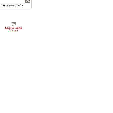
x: Harnoncourt, Opéra)
Envoi de l'article
à un ami