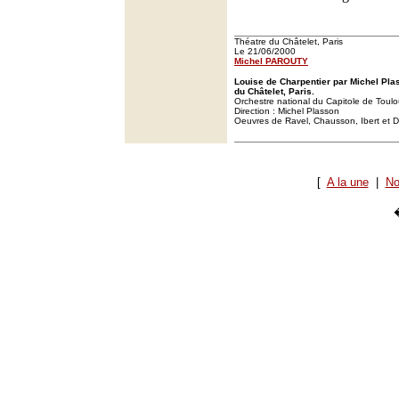
Théatre du Châtelet, Paris
Le 21/06/2000
Michel PAROUTY
Louise de Charpentier par Michel Plas
du Châtelet, Paris.
Orchestre national du Capitole de Toul
Direction : Michel Plasson
Oeuvres de Ravel, Chausson, Ibert et D
[
A la une
|
No