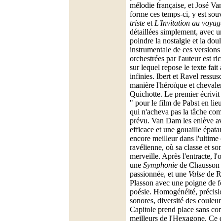
mélodie française, et José V
forme ces temps-ci, y est sou
triste
et
L'Invitation au voyag
détaillées simplement, avec un
poindre la nostalgie et la dou
instrumentale de ces versions
orchestrées par l'auteur est ric
sur lequel repose le texte fait
infinies. Ibert et Ravel ressus
manière l'héroïque et cheval
Quichotte. Le premier écrivit
" pour le film de Pabst en lie
qui n'acheva pas la tâche co
prévu. Van Dam les enlève av
efficace et une gouaille épat
encore meilleur dans l'ultime
ravélienne, où sa classe et s
merveille. Après l'entracte, l'
une
Symphonie
de Chausson e
passionnée, et une
Valse
de R
Plasson avec une poigne de fe
poésie. Homogénéité, précisio
sonores, diversité des couleur
Capitole prend place sans co
meilleurs de l'Hexagone. Ce q