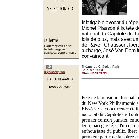
Infatigable avocat du réper
Michel Plasson à la tête d
national du Capitole de T
fois de plus, mais avec un
de Ravel, Chausson, Iber
Pour recevoir notre
bulletin régulier,
à charge, José Van Dam f
saisissez votre e-mail :
convaincant.
Théatre du Châtelet, Paris
Le 21/06/2000
d�sinscription
Michel PAROUTY
Fête de la musique, football à
du New York Philharmonic a
Elysées : la concurrence était
national du Capitole de Toul
premier concert parisien entr
tenu, pari gagné, si l'on en cro
enthousiaste du public. Ibert,
première partie de la soirée e