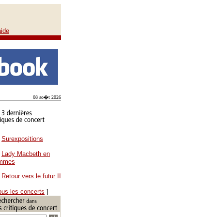
aide
08 ao�t 2026
Surexpositions
Lady Macbeth en
ammes
Retour vers le futur II
ous les concerts
]