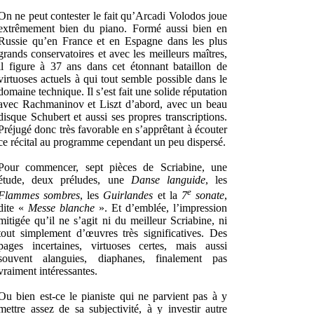
On ne peut contester le fait qu’Arcadi Volodos joue
extrêmement bien du piano. Formé aussi bien en
Russie qu’en France et en Espagne dans les plus
grands conservatoires et avec les meilleurs maîtres,
il figure à 37 ans dans cet étonnant bataillon de
virtuoses actuels à qui tout semble possible dans le
domaine technique. Il s’est fait une solide réputation
avec Rachmaninov et Liszt d’abord, avec un beau
disque Schubert et aussi ses propres transcriptions.
Préjugé donc très favorable en s’apprêtant à écouter
ce récital au programme cependant un peu dispersé.
Pour commencer, sept pièces de Scriabine, une
étude, deux préludes, une
Danse languide
, les
e
Flammes sombres
, les
Guirlandes
et la
7
sonate
,
dite «
Messe blanche
». Et d’emblée, l’impression
mitigée qu’il ne s’agit ni du meilleur Scriabine, ni
tout simplement d’œuvres très significatives. Des
pages incertaines, virtuoses certes, mais aussi
souvent alanguies, diaphanes, finalement pas
vraiment intéressantes.
Ou bien est-ce le pianiste qui ne parvient pas à y
mettre assez de sa subjectivité, à y investir autre