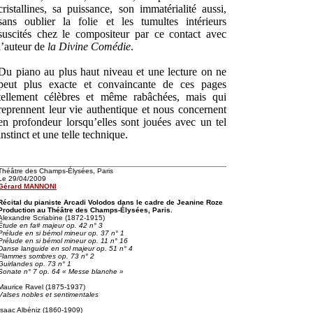
cristallines, sa puissance, son immatérialité aussi,
sans oublier la folie et les tumultes intérieurs
suscités chez le compositeur par ce contact avec
l’auteur de
la Divine Comédie
.
Du piano au plus haut niveau et une lecture on ne
peut plus exacte et convaincante de ces pages
tellement célèbres et même rabâchées, mais qui
reprennent leur vie authentique et nous concernent
en profondeur lorsqu’elles sont jouées avec un tel
instinct et une telle technique.
Théâtre des Champs-Élysées, Paris
Le 29/04/2009
Gérard MANNONI
Récital du pianiste Arcadi Volodos dans le cadre de Jeanine Roze
Production au Théâtre des Champs-Élysées, Paris.
Alexandre Scriabine (1872-1915)
Étude en fa# majeur op. 42 n° 3
Prélude en si bémol mineur op. 37 n° 1
Prélude en si bémol mineur op. 11 n° 16
Danse languide en sol majeur op. 51 n° 4
Flammes sombres op. 73 n° 2
Guirlandes op. 73 n° 1
Sonate n° 7 op. 64 « Messe blanche »
Maurice Ravel (1875-1937)
Valses nobles et sentimentales
Isaac Albéniz (1860-1909)