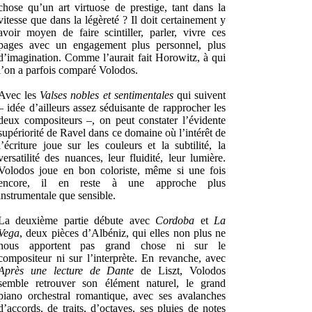
chose qu’un art virtuose de prestige, tant dans la
vitesse que dans la légèreté ? Il doit certainement y
avoir moyen de faire scintiller, parler, vivre ces
pages avec un engagement plus personnel, plus
d’imagination. Comme l’aurait fait Horowitz, à qui
l’on a parfois comparé Volodos.
Avec les
Valses nobles et sentimentales
qui suivent
– idée d’ailleurs assez séduisante de rapprocher les
deux compositeurs –, on peut constater l’évidente
supériorité de Ravel dans ce domaine où l’intérêt de
l’écriture joue sur les couleurs et la subtilité, la
versatilité des nuances, leur fluidité, leur lumière.
Volodos joue en bon coloriste, même si une fois
encore, il en reste à une approche plus
instrumentale que sensible.
La deuxième partie débute avec
Cordoba
et
La
Vega
, deux pièces d’Albéniz, qui elles non plus ne
nous apportent pas grand chose ni sur le
compositeur ni sur l’interprète. En revanche, avec
Après une lecture de Dante
de Liszt, Volodos
semble retrouver son élément naturel, le grand
piano orchestral romantique, avec ses avalanches
d’accords, de traits, d’octaves, ses pluies de notes