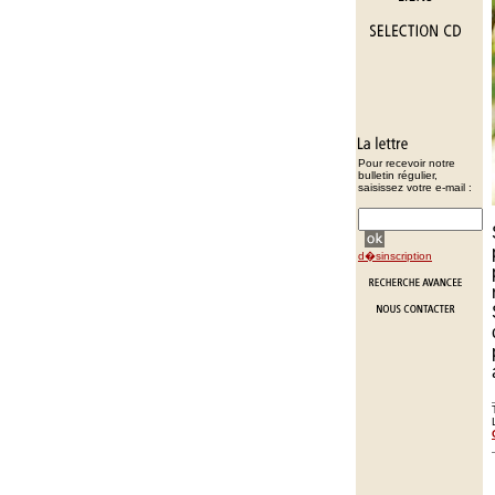
Pour recevoir notre
bulletin régulier,
saisissez votre e-mail :
d�sinscription