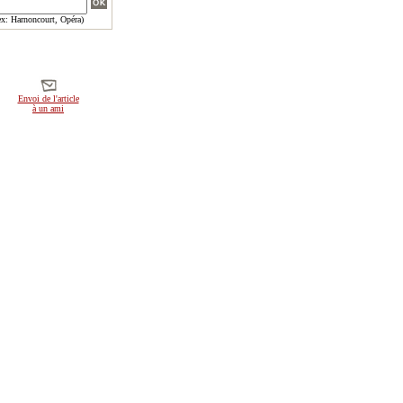
x: Harnoncourt, Opéra)
Envoi de l'article
à un ami