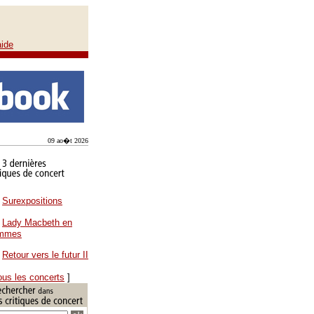
aide
09 ao�t 2026
Surexpositions
Lady Macbeth en
ammes
Retour vers le futur II
ous les concerts
]