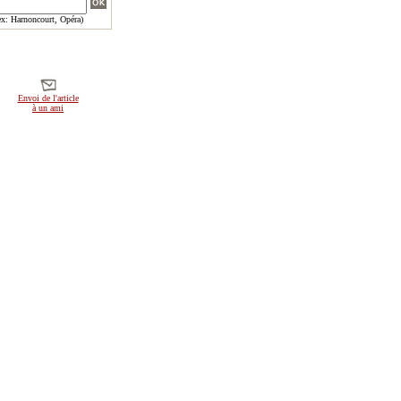
x: Harnoncourt, Opéra)
Envoi de l'article
à un ami