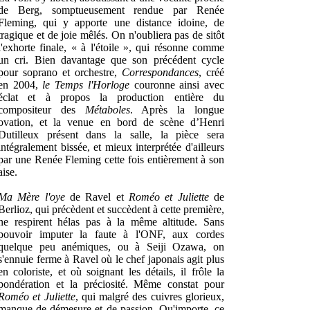
de Berg, somptueusement rendue par Renée
Fleming, qui y apporte une distance idoine, de
tragique et de joie mêlés. On n'oubliera pas de sitôt
l'exhorte finale, « à l'étoile », qui résonne comme
un cri. Bien davantage que son précédent cycle
pour soprano et orchestre,
Correspondances
, créé
en 2004,
le Temps l'Horloge
couronne ainsi avec
éclat et à propos la production entière du
compositeur des
Métaboles
. Après la longue
ovation, et la venue en bord de scène d’Henri
Dutilleux présent dans la salle, la pièce sera
intégralement bissée, et mieux interprétée d'ailleurs
par une Renée Fleming cette fois entièrement à son
aise.
Ma Mère l'oye
de Ravel et
Roméo et Juliette
de
Berlioz, qui précèdent et succèdent à cette première,
ne respirent hélas pas à la même altitude. Sans
pouvoir imputer la faute à l'ONF, aux cordes
quelque peu anémiques, ou à Seiji Ozawa, on
s'ennuie ferme à Ravel où le chef japonais agit plus
en coloriste, et où soignant les détails, il frôle la
pondération et la préciosité. Même constat pour
Roméo et Juliette
, qui malgré des cuivres glorieux,
manque de démesure et de passion. Qu'importe, ce