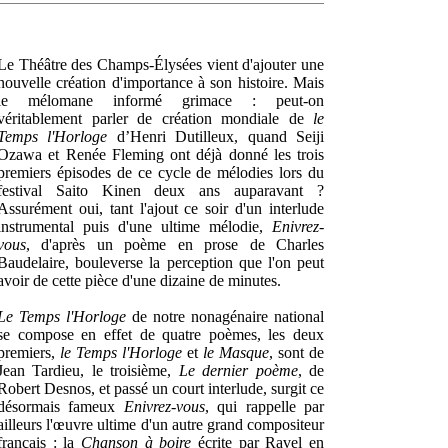
Le Théâtre des Champs-Élysées vient d'ajouter une
nouvelle création d'importance à son histoire. Mais
le mélomane informé grimace : peut-on
véritablement parler de création mondiale de
le
Temps l'Horloge
d’Henri Dutilleux, quand Seiji
Ozawa et Renée Fleming ont déjà donné les trois
premiers épisodes de ce cycle de mélodies lors du
festival Saito Kinen deux ans auparavant ?
Assurément oui, tant l'ajout ce soir d'un interlude
instrumental puis d'une ultime mélodie,
Enivrez-
vous
, d'après un poème en prose de Charles
Baudelaire, bouleverse la perception que l'on peut
avoir de cette pièce d'une dizaine de minutes.
Le Temps l'Horloge
de notre nonagénaire national
se compose en effet de quatre poèmes, les deux
premiers,
le Temps l'Horloge
et
le Masque
, sont de
Jean Tardieu, le troisième,
Le dernier poème
, de
Robert Desnos, et passé un court interlude, surgit ce
désormais fameux
Enivrez-vous
, qui rappelle par
ailleurs l'œuvre ultime d'un autre grand compositeur
français : la
Chanson à boire
écrite par Ravel en