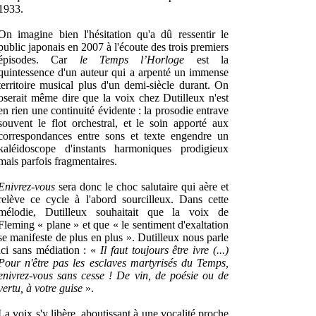
1933.
On imagine bien l'hésitation qu'a dû ressentir le
public japonais en 2007 à l'écoute des trois premiers
épisodes. Car
le Temps l’Horloge
est la
quintessence d'un auteur qui a arpenté un immense
territoire musical plus d'un demi-siècle durant. On
oserait même dire que la voix chez Dutilleux n'est
en rien une continuité évidente : la prosodie entrave
souvent le flot orchestral, et le soin apporté aux
correspondances entre sons et texte engendre un
kaléidoscope d'instants harmoniques prodigieux
mais parfois fragmentaires.
Enivrez-vous
sera donc le choc salutaire qui aère et
relève ce cycle à l'abord sourcilleux. Dans cette
mélodie, Dutilleux souhaitait que la voix de
Fleming « plane » et que « le sentiment d'exaltation
se manifeste de plus en plus ». Dutilleux nous parle
ici sans médiation : «
Il faut toujours être ivre (...)
Pour n'être pas les esclaves martyrisés du Temps,
enivrez-vous sans cesse ! De vin, de poésie ou de
vertu, à votre guise
».
La voix s'y libère, aboutissant à une vocalité proche