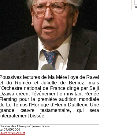
(e
Poussives lectures de Ma Mère l'oye de Ravel
et du Roméo et Juliette de Berlioz, mais
l'Orchestre national de France dirigé par Seiji
Ozawa créent l'événement en invitant Renée
Fleming pour la première audition mondiale
de Le Temps l'Horloge d’Henri Dutilleux. Une
grande œuvre testamentaire, qui sera
intégralement bissée.
Théâtre des Champs-Élysées, Paris
Le 07/05/2009
Laurent VILAREM