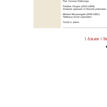
Five Yunnan Folksongs
Frédéric Chopin (1810-1849)
Andante spianato et Grande polonaise b
Modest Moussorgski (1839-1881)
Tableaux d’une exposition
Yundi Li, piano
[
A la une
|
No