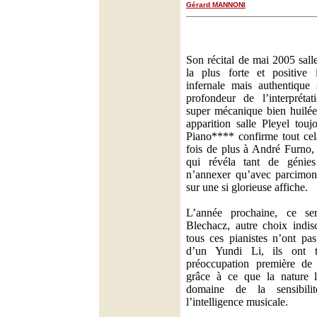
Gérard MANNONI
Son récital de mai 2005 sall
la plus forte et positive i
infernale mais authentique 
profondeur de l’interprétat
super mécanique bien huilée
apparition salle Pleyel tou
Piano**** confirme tout cel
fois de plus à André Furno, 
qui révéla tant de génies
n’annexer qu’avec parcimo
sur une si glorieuse affiche.
L’année prochaine, ce se
Blechacz, autre choix indis
tous ces pianistes n’ont pa
d’un Yundi Li, ils ont
préoccupation première de 
grâce à ce que la nature 
domaine de la sensibil
l’intelligence musicale.