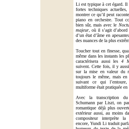
Li est typique à cet égard. Il
fortes techniques actuelles
montrer ce qu’il peut racont
piano en orchestre. Tout 
bien sûr, mais avec le
Noctu
majeur
, où il s’agit d’abor
d’un état d’âme en apesanteu
des nuances de la plus extrême
Toucher tout en finesse, qua
même dans les instants les p
caractérisera aussi les
4 M
suivent. Cette fois, il y aus
sur la mise en valeur du r
toujours le même, mais en f
suivant ce qui l’entoure
multiforme était pratiquée en
Avec la transcription 
Schumann par Liszt, on pa
romantique déjà plus ouvert
extérieur aussi, au moins d
compositeur interprète la 
encore, Yundi Li traduit parf
humeurs du texte de la mélo