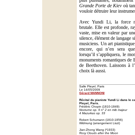
plus puissantes, notamment c
Grande Porte de Kiev
où tan
vouloir détruire leur instrume
Avec Yundi Li, la force n
brutale. Elle est profonde, r
vaste, mise en valeur par une
silence, élément de langage s
musiciens. Un art pianistique
encore, qui n’en sera que
lorsqu’il s’appliquera, le m
monuments romantiques de 
de Beethoven. Laissons à l’a
choix là aussi.
Salle Pleyel, Paris
Le 14/05/2009
Gérard MANNONI
Récital du pianiste Yundi Li dans le ca
Pleyel, Paris.
Frédéric Chopin (1810-1849)
Nocturne op. 9 n° 2 en mib majeur
4 Mazurkas op. 33
Robert Schumann (1810-1856)
Widmung
(arrangement Liszt)
Jian-Zhong Wang (*1933)
Rosy Clouds after the Moon