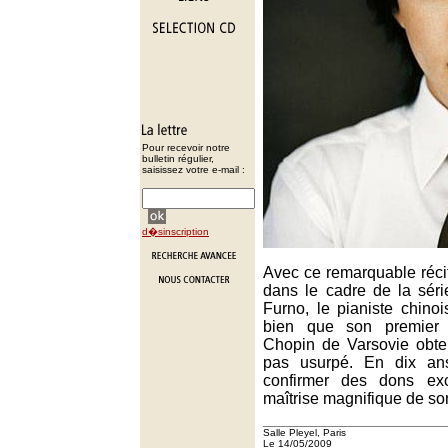
Pour recevoir notre
bulletin régulier,
saisissez votre e-mail :
d�sinscription
Avec ce remarquable récita
dans le cadre de la séri
Furno, le pianiste chino
bien que son premier
Chopin de Varsovie obte
pas usurpé. En dix ans
confirmer des dons exc
maîtrise magnifique de son
Salle Pleyel, Paris
Le 14/05/2009