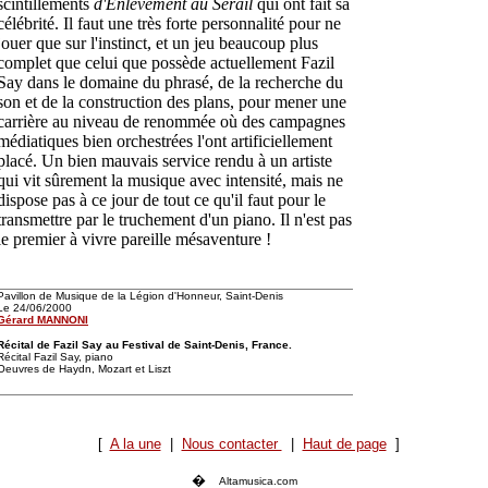
scintillements
d'Enlèvement au Sérail
qui ont fait sa
célébrité. Il faut une très forte personnalité pour ne
jouer que sur l'instinct, et un jeu beaucoup plus
complet que celui que possède actuellement Fazil
Say dans le domaine du phrasé, de la recherche du
son et de la construction des plans, pour mener une
carrière au niveau de renommée où des campagnes
médiatiques bien orchestrées l'ont artificiellement
placé. Un bien mauvais service rendu à un artiste
qui vit sûrement la musique avec intensité, mais ne
dispose pas à ce jour de tout ce qu'il faut pour le
transmettre par le truchement d'un piano. Il n'est pas
le premier à vivre pareille mésaventure !
Pavillon de Musique de la Légion d'Honneur, Saint-Denis
Le 24/06/2000
Gérard MANNONI
Récital de Fazil Say au Festival de Saint-Denis, France.
Récital Fazil Say, piano
Oeuvres de Haydn, Mozart et Liszt
[
A la une
|
Nous contacter
|
Haut de page
]
�
Altamusica.com