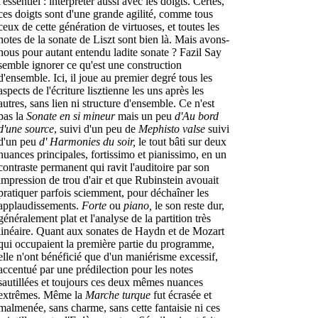
l'essentiel : interpréter aussi avec les doigts. Certes,
ces doigts sont d'une grande agilité, comme tous
ceux de cette génération de virtuoses, et toutes les
notes de la sonate de Liszt sont bien là. Mais avons-
nous pour autant entendu ladite sonate ? Fazil Say
semble ignorer ce qu'est une construction
d'ensemble. Ici, il joue au premier degré tous les
aspects de l'écriture lisztienne les uns après les
autres, sans lien ni structure d'ensemble. Ce n'est
pas la
Sonate en si mineur
mais un peu
d'Au bord
d'une source
, suivi d'un peu de
Mephisto valse
suivi
d'un peu
d' Harmonies du soir,
le tout bâti sur deux
nuances principales, fortissimo et pianissimo, en un
contraste permanent qui ravit l'auditoire par son
impression de trou d'air et que Rubinstein avouait
pratiquer parfois sciemment, pour déchaîner les
applaudissements.
Forte
ou
piano,
le son reste dur,
généralement plat et l'analyse de la partition très
linéaire. Quant aux sonates de Haydn et de Mozart
qui occupaient la première partie du programme,
elle n'ont bénéficié que d'un maniérisme excessif,
accentué par une prédilection pour les notes
sautillées et toujours ces deux mêmes nuances
extrêmes. Même la
Marche turque
fut écrasée et
malmenée, sans charme, sans cette fantaisie ni ces