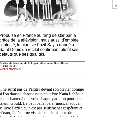
(e
Propulsé en France au rang de star par la
grâce de la télévision, mais aussi d'emblée
contesté, le pianiste Fazil Say a donné à
Saint-Denis un récital confirmant plutôt ses
défauts que ses qualités.
Pavillon de Musique de la Légion d'Honneur, Saint-Denis
Le 24/06/2000
Gérard MANNONI
Il ne suffit pas de s'agiter devant son clavier comme
si l'on dansait chaque note pour être Katia Labèque,
ni de chanter à mi--voix chaque partition pour être
Glenn Gould. Le petit ballet para- musical auquel
se livre Fazil Say n'est pas seulement exaspérant et
gênant, il détourne visiblement le pianiste de