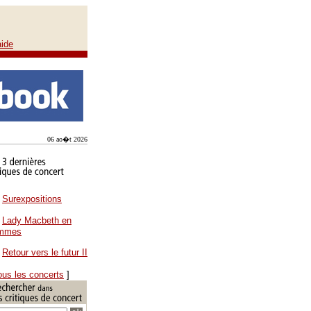
aide
06 ao�t 2026
Surexpositions
Lady Macbeth en
ammes
Retour vers le futur II
ous les concerts
]