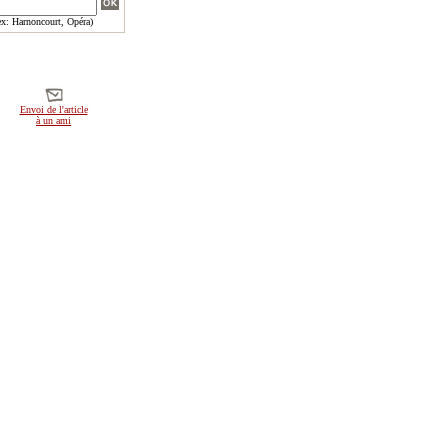
x: Harnoncourt, Opéra)
Envoi de l'article
à un ami