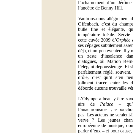
l’acharnement d’un Jérôme 
l’ancêtre de Benny Hill.
Vautrons-nous allégrement 
Offenbach, c’est du champa
bulle fine et élégante, 
température idéale. Servie
cette cuvée 2009 d’
Orphée 
ses cépages subtilement asse
déjà, et un peu éventée. Il y
un zeste d’insolence dan
dialogues, où Marion Bern
l’élégant dépoussiérage. Et s
parfaitement réglé, souvent
drôle, c’est qu’il s’en tie
joliment tracée entre les 
déborde aucune trouvaille vé
L’Olympe a beau y être savo
airs de
Palace
– qu’o
l’anachronisme –, le boucho
pas. Les acteurs ne seraient-
verve ? Les jeunes chan
européenne de musique, dont 
parler d’eux – et pour cause,