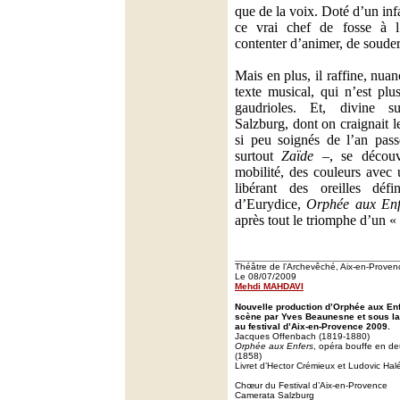
que de la voix. Doté d’un inf
ce vrai chef de fosse à l’
contenter d’animer, de souder
Mais en plus, il raffine, nua
texte musical, qui n’est plu
gaudrioles. Et, divine s
Salzburg, dont on craignait l
si peu soignés de l’an pa
surtout
Zaïde
–, se découv
mobilité, des couleurs avec 
libérant des oreilles défin
d’Eurydice,
Orphée aux Enf
après tout le triomphe d’un «
Théâtre de l’Archevêché, Aix-en-Proven
Le 08/07/2009
Mehdi MAHDAVI
Nouvelle production d’Orphée aux En
scène par Yves Beaunesne et sous la d
au festival d’Aix-en-Provence 2009.
Jacques Offenbach (1819-1880)
Orphée aux Enfers
, opéra bouffe en de
(1858)
Livret d’Hector Crémieux et Ludovic Hal
Chœur du Festival d’Aix-en-Provence
Camerata Salzburg