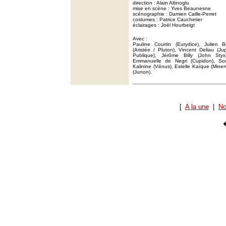
direction : Alain Altinoglu
mise en scène : Yves Beaunesne
scénographie : Damien Caille-Perret
costumes : Patrice Cauchetier
éclairages : Joël Hourbeigt
Avec :
Pauline Courtin (Eurydice), Julien 
(Aristée / Pluton), Vincent Deliau (Jup
Publique), Jérôme Billy (John Sty
Emmanuelle de Negri (Cupidon), Soul
Kalinine (Vénus), Estelle Kaïque (Miner
(Junon).
[
A la une
|
No