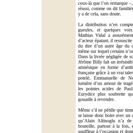
ceux-là que l’on remarque –, 
réussi, comme on dit familièr
y a de cela, sans doute.
La distribution n’en compt
gueules, et quelques voix
Mathias Vidal a assurément
d’acteur épatant, il ressusci
du dire d’un autre âge du ch
même sur lequel certains n’o
Dans la livrée négligée de s
Jérôme Billy fait un irrésist
amnésique en forme d’anth
française grâce à un vrai tal
potelé, Emmanuelle de Neg
lumière d’un amour de tragéd
les pointes acides de Paul
Eurydice plus soubrette qu
gouaille à revendre.
Même s’il ne pétille que ti
se laisse donc boire avec un c
qu’Alain Altinoglu n’a de
bouteille, partout à la fois
souffleur à l’occasion et don