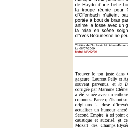
de Haydn d’une belle ho
la troupe réunie pour 
d’Offenbach n’atteint pa
portée à bout de bras par 
anime la fosse avec un g
la mise en scène soign
d’Yves Beaunesne ne peut
Théâtre de l’Archevêché, Aix-en-Proven
Le 08/07/2009
Mehdi MAHDAVI
Trouver le ton juste dans 
gageure. Laurent Pelly et A
souvent parvenus, et
la B
corrigée par Mariame Clémen
a été saluée avec un enthou
colonnes. Parce qu’ils ont su
originaux la dose d’irrévé
actualiser un humour ancré
Second Empire, à tel point qu
caustique et autorisé, et ce
Mozart des Champs-Élysée