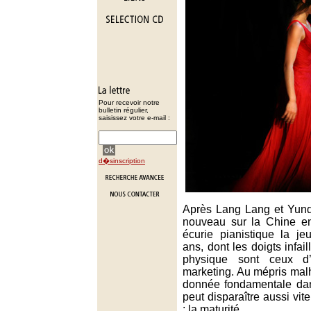
Pour recevoir notre
bulletin régulier,
saisissez votre e-mail :
d�sinscription
Après Lang Lang et Yund
nouveau sur la Chine en
écurie pianistique la j
ans, dont les doigts infail
physique sont ceux d’u
marketing. Au mépris ma
donnée fondamentale dans
peut disparaître aussi vit
: la maturité.