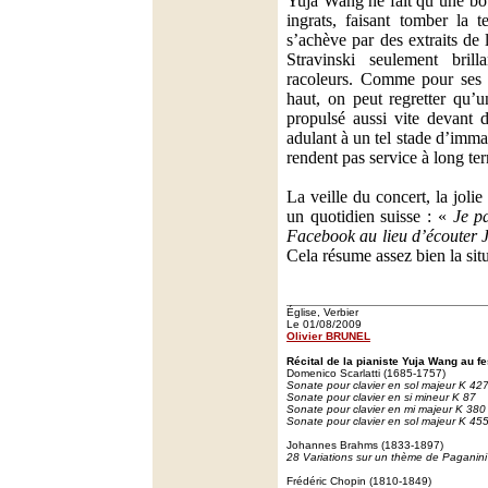
Yuja Wang ne fait qu’une bo
ingrats, faisant tomber la 
s’achève par des extraits de
Stravinski seulement bril
racoleurs. Comme pour ses c
haut, on peut regretter qu’un
propulsé aussi vite devant d
adulant à un tel stade d’imma
rendent pas service à long te
La veille du concert, la joli
un quotidien suisse : «
Je p
Facebook au lieu d’écouter 
Cela résume assez bien la situ
Église, Verbier
Le 01/08/2009
Olivier BRUNEL
Récital de la pianiste Yuja Wang au fe
Domenico Scarlatti (1685-1757)
Sonate pour clavier en sol majeur K 42
Sonate pour clavier en si mineur K 87
Sonate pour clavier en mi majeur K 380
Sonate pour clavier en sol majeur K 45
Johannes Brahms (1833-1897)
28 Variations sur un thème de Paganini
Frédéric Chopin (1810-1849)