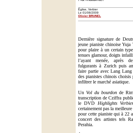
Église, Verbier
Le 01/08/2009
Olivier BRUNEL
Dernière signature de Deu
jeune pianiste chinoise Yuja
pour plaire à un certain typ
tenues glamour, doigts infailli
l’ayant menée, après de
fulgurants à Zurich puis a
faire partie avec Lang Lang
des pianistes chinois choisis
infiltrer le marché asiatique.
Un
Vol du bourdon
de Rims
transcription de Cziffra publ
le DVD
Highlights Verbie
certainement pas la meilleure 
pour cette pianiste qui à 22 
concert des artistes tels
Perahia.