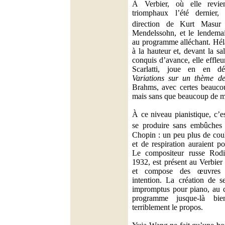
À Verbier, où elle revie
triomphaux l’été dernier
direction de Kurt Masu
Mendelssohn, et le lendemain
au programme alléchant. Hélas
à la hauteur et, devant la s
conquis d’avance, elle effle
Scarlatti, joue en en dé
Variations sur un thème d
Brahms, avec certes beaucou
mais sans que beaucoup de mu
À ce niveau pianistique, c’
se produire sans embûches
Chopin : un peu plus de coul
et de respiration auraient p
Le compositeur russe Rod
1932, est présent au Verbier
et compose des œuvres 
intention. La création de 
impromptus pour piano, au c
programme jusque-là bien
terriblement le propos.