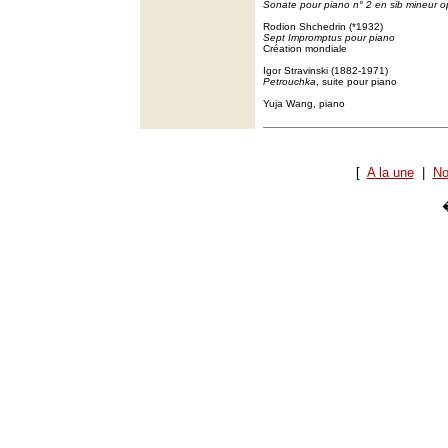
Sonate pour piano n° 2 en sib mineur o
Rodion Shchedrin (*1932)
Sept Impromptus pour piano
Création mondiale
Igor Stravinski (1882-1971)
Petrouchka
, suite pour piano
Yuja Wang, piano
[
A la une
|
No