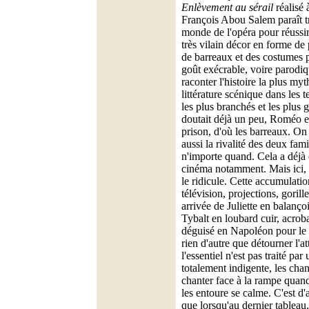
Enlèvement au sérail
réalisé 
François Abou Salem paraît tr
monde de l'opéra pour réussir
très vilain décor en forme de 
de barreaux et des costumes p
goût exécrable, voire parodiqu
raconter l'histoire la plus myt
littérature scénique dans les
les plus branchés et les plus 
doutait déjà un peu, Roméo et
prison, d'où les barreaux. On
aussi la rivalité des deux fami
n'importe quand. Cela a déjà ét
cinéma notamment. Mais ici,
le ridicule. Cette accumulati
télévision, projections, gorille
arrivée de Juliette en balanço
Tybalt en loubard cuir, acrob
déguisé en Napoléon pour le b
rien d'autre que détourner l'at
l'essentiel n'est pas traité par
totalement indigente, les cha
chanter face à la rampe quand 
les entoure se calme. C'est d'
que lorsqu'au dernier tableau,