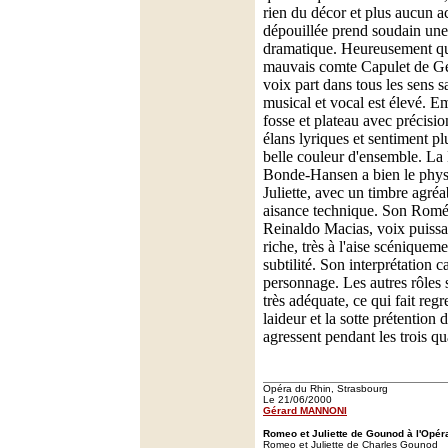
rien du décor et plus aucun a
dépouillée prend soudain une
dramatique. Heureusement qu'
mauvais comte Capulet de Ge
voix part dans tous les sens s
musical et vocal est élevé. 
fosse et plateau avec précision
élans lyriques et sentiment p
belle couleur d'ensemble. La
Bonde-Hansen a bien le physi
Juliette, avec un timbre agré
aisance technique. Son Roméo
Reinaldo Macias, voix puissa
riche, très à l'aise scénique
subtilité. Son interprétation c
personnage. Les autres rôles 
très adéquate, ce qui fait regr
laideur et la sotte prétention
agressent pendant les trois qu
Opéra du Rhin, Strasbourg
Le 21/06/2000
Gérard MANNONI
Romeo et Juliette de Gounod à l'Opér
Romeo et Juliette de Charles Gounod