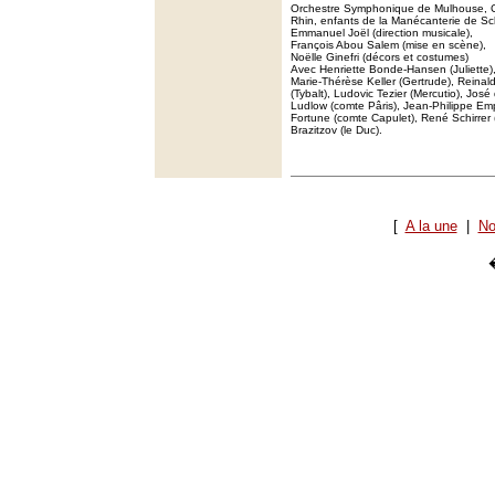
Orchestre Symphonique de Mulhouse, C
Rhin, enfants de la Manécanterie de Sch
Emmanuel Joël (direction musicale),
François Abou Salem (mise en scène),
Noëlle Ginefri (décors et costumes)
Avec Henriette Bonde-Hansen (Juliette)
Marie-Thérèse Keller (Gertrude), Reinal
(Tybalt), Ludovic Tezier (Mercutio), José
Ludlow (comte Pâris), Jean-Philippe Em
Fortune (comte Capulet), René Schirrer 
Brazitzov (le Duc).
[
A la une
|
No