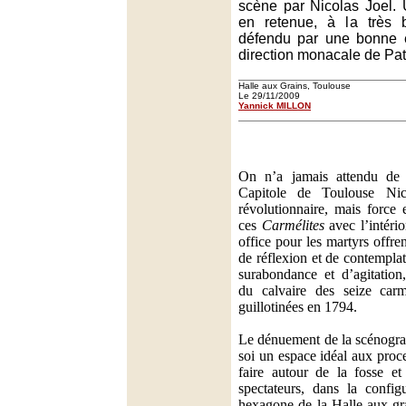
scène par Nicolas Joel. 
en retenue, à la très b
défendu par une bonne é
direction monacale de Pat
Halle aux Grains, Toulouse
Le 29/11/2009
Yannick MILLON
On n’a jamais attendu de l
Capitole de Toulouse Nic
révolutionnaire, mais force 
ces
Carmélites
avec l’intério
office pour les martyrs offre
de réflexion et de contempl
surabondance et d’agitation,
du calvaire des seize car
guillotinées en 1794.
Le dénuement de la scénograp
soi un espace idéal aux proc
faire autour de la fosse e
spectateurs, dans la configu
hexagone de la Halle aux gr