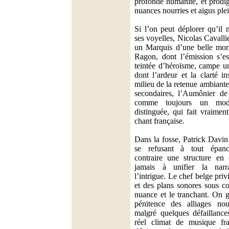
profonde humanité, et prodig
nuances nourries et aigus plei
Si l’on peut déplorer qu’il 
ses voyelles, Nicolas Cavalli
un Marquis d’une belle morg
Ragon, dont l’émission s’e
teintée d’héroïsme, campe u
dont l’ardeur et la clarté in
milieu de la retenue ambiante
secondaires, l’Aumônier de
comme toujours un modè
distinguée, qui fait vraimen
chant française.
Dans la fosse, Patrick Davin 
se refusant à tout épanc
contraire une structure en 
jamais à unifier la narr
l’intrigue. Le chef belge pri
et des plans sonores sous co
nuance et le tranchant. On 
pénitence des alliages nou
malgré quelques défaillance
réel climat de musique fra