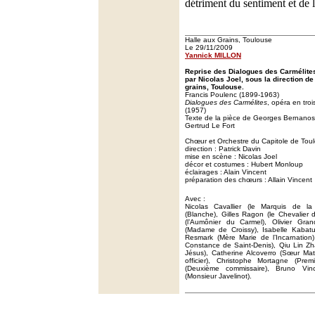
détriment du sentiment et de 
Halle aux Grains, Toulouse
Le 29/11/2009
Yannick MILLON
Reprise des Dialogues des Carmélite
par Nicolas Joel, sous la direction de
grains, Toulouse.
Francis Poulenc (1899-1963)
Dialogues des Carmélites
, opéra en tro
(1957)
Texte de la pièce de Georges Bernanos,
Gertrud Le Fort
Chœur et Orchestre du Capitole de Tou
direction : Patrick Davin
mise en scène : Nicolas Joel
décor et costumes : Hubert Monloup
éclairages : Alain Vincent
préparation des chœurs : Allain Vincent
Avec :
Nicolas Cavallier (le Marquis de la
(Blanche), Gilles Ragon (le Chevalier
(l’Aumônier du Carmel), Olivier Gran
(Madame de Croissy), Isabelle Kabat
Resmark (Mère Marie de l’Incarnation)
Constance de Saint-Denis), Qiu Lin Z
Jésus), Catherine Alcoverro (Sœur Mat
officier), Christophe Mortagne (Pre
(Deuxième commissaire), Bruno Vinc
(Monsieur Javelinot).