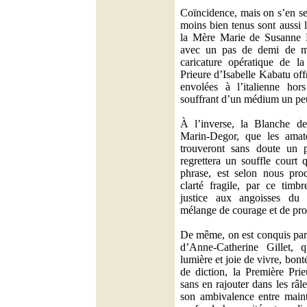
Coïncidence, mais on s’en ser
moins bien tenus sont aussi l
la Mère Marie de Susanne 
avec un pas de demi de m
caricature opératique de l
Prieure d’Isabelle Kabatu off
envolées à l’italienne hor
souffrant d’un médium un peu
À l’inverse, la Blanche d
Marin-Degor, que les amat
trouveront sans doute un p
regrettera un souffle court q
phrase, est selon nous proc
clarté fragile, par ce timb
justice aux angoisses du
mélange de courage et de prop
De même, on est conquis par
d’Anne-Catherine Gillet, 
lumière et joie de vivre, bont
de diction, la Première Pri
sans en rajouter dans les râl
son ambivalence entre maint