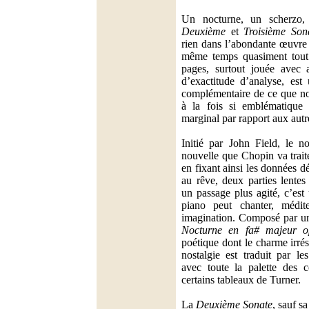
Un nocturne, un scherzo
Deuxième
et
Troisième Son
rien dans l’abondante œuvre 
même temps quasiment tout
pages, surtout jouée avec a
d’exactitude d’analyse, est 
complémentaire de ce que nou
à la fois si emblématique
marginal par rapport aux aut
Initié par John Field, le n
nouvelle que Chopin va traite
en fixant ainsi les données dé
au rêve, deux parties lentes
un passage plus agité, c’est
piano peut chanter, médite
imagination. Composé par un
Nocturne en fa# majeur o
poétique dont le charme irrés
nostalgie est traduit par l
avec toute la palette des c
certains tableaux de Turner.
La
Deuxième Sonate
, sauf s