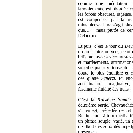
comme une méditation o
larmoiements, est abordée c
les forces obscures, rageuse,
est compensée par la ric
miraculeuse. Il ne s’agit plu
que… – mais plutôt de cert
Delacroix.
Et puis, c’est le tour du
Deu
un tout autre univers, celui
brillante, avec ses contrastes 
et martèlements, affirmation
superbe piano virtuose de la
doute le plus équilibré et c
des quatre
Scherzi
. Ici enc
accentuation imaginativ
fascinante fluidité des traits.
C’est la
Troisième Sonate
q
deuxième partie. Chevauchée
s’il en est, précédée de cet
Bellini, tour à tour méditatif
un phrasé souple, varié, un 
distillant des sonorités impa
présentes.