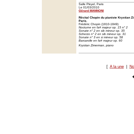
Salle Pleyel, Paris
Le 01/03/2010
Gérard MANNONI
Récital Chopin du pianiste Krystian Z
Paris.
Frédéric Chopin (1810-1849)
Nocturne en fa# majeur op. 15 n° 2
Sonate n° 2 en sib mineur op. 35
Scherzo n° 2 en sib mineur op. 31
Sonate n° 3 en si mineur op. 58
Barcarolle en fa# majeur op. 60
Krystian Zimerman, piano
[
A la une
|
No