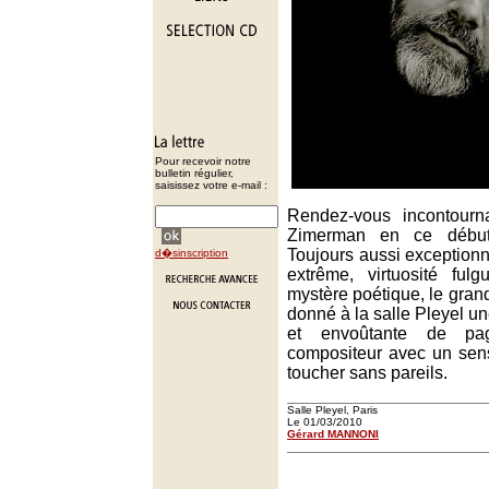
Pour recevoir notre
bulletin régulier,
saisissez votre e-mail :
Rendez-vous incontourn
Zimerman en ce début
Toujours aussi exceptionnel
d�sinscription
extrême, virtuosité ful
mystère poétique, le grand
donné à la salle Pleyel un
et envoûtante de pa
compositeur avec un sens
toucher sans pareils.
Salle Pleyel, Paris
Le 01/03/2010
Gérard MANNONI