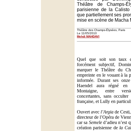
Théâtre de Champs-Ély
parisienne de la Calisto
que partiellement ses prom
mise en scène de Macha M
Théâtre des Champs-Élysées, Paris
Le 11/05/2010
Mehdi MAHDAVI
Quel que soit son taux de 
forcément subjectif, Dom
marquer le Théâtre du Ch
empreinte en le vouant à la 
informée. Durant ses onze 
Haendel aura régné en m
Montaigne, entre vers
concertantes, sans occulter 
française, et Lully en particul
Ouvert avec
l’Argia
de Cesti
directeur de l’Opéra de Vienn
car sa
Semele
d’adieu n’est q
création parisienne de
la Cal