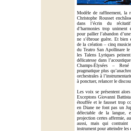
Modèle de raffinement, la r
Christophe Rousset enchâsse
dans l’écrin du récitat
d’harmonies trop uniment é
pour pallier l’abandon d’un
ne s’ébroue guère. Et bien qu
de la création – cinq musici
du Teatro San Apollinare l
les Talens Lyriques peinent 
délicatesse dans l’acoustiqu
Champs-Élysées – René 
pragmatique plus qu’anachro
orchestrales à l’instrumentar
à ponctuer, relancer le discou
Les voix se présentent alors
Exceptons Giovanni Battista
étouffée et le fausset trop c
en Diane ne font pas un Jupi
délectable de la langue, e
projection certes affermie, a
aussi, mais qui contraint 
instrument pour atteindre les