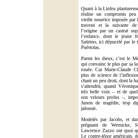
Quant à la Linfea plantureuse
réalise un compromis peu 
vieille nourrice imposée par 
travesti et la suivante de
l’origine par un castrat so
l’enfance, dont le jeune fr
Satirino, ici dépucelé par le
Puértolas.
Parmi les dieux, c’est le M
qui convainc le plus par sa la
rouée. Car Marie-Claude Ch
plus de science de l’inflexi
chant un peu droit, dont la h
s’attendrir, quand Véroniq
très belle voix – et de quel
son velours profus –, impo
Junon de tragédie, trop di
jalousie.
Modelés par Jacobs, et dan
prégnant de Wernicke, S
Lawrence Zazzo ont quoi qu’
Le contre-ténor américain, do