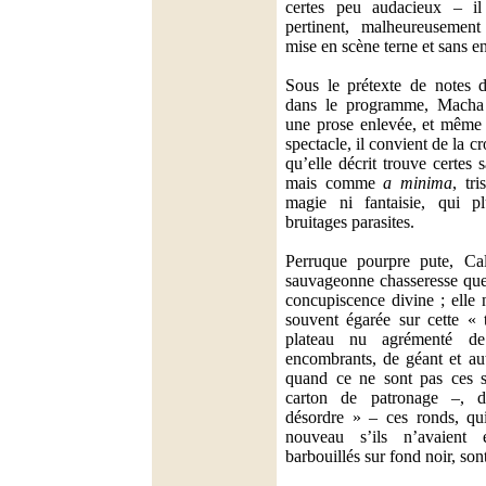
certes peu audacieux – il
pertinent, malheureuseme
mise en scène terne et sans e
Sous le prétexte de notes d
dans le programme, Macha
une prose enlevée, et même 
spectacle, il convient de la cr
qu’elle décrit trouve certes 
mais comme
a minima
, tri
magie ni fantaisie, qui 
bruitages parasites.
Perruque pourpre pute, Cal
sauvageonne chasseresse que
concupiscence divine ; elle 
souvent égarée sur cette « 
plateau nu agrémenté de
encombrants, de géant et aut
quand ce ne sont pas ces si
carton de patronage –, 
désordre » – ces ronds, qui
nouveau s’ils n’avaient 
barbouillés sur fond noir, sont