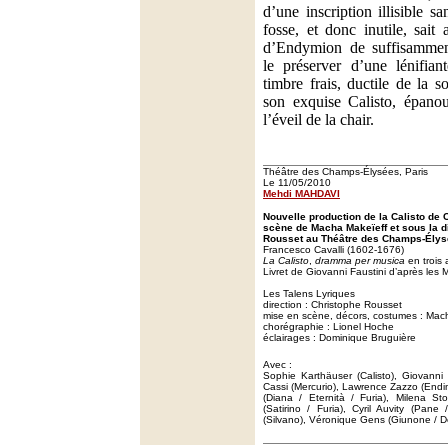
d’une inscription illisible s
fosse, et donc inutile, sait 
d’Endymion de suffisamment
le préserver d’une lénifian
timbre frais, ductile de la 
son exquise Calisto, épanou
l’éveil de la chair.
Théâtre des Champs-Élysées, Paris
Le 11/05/2010
Mehdi MAHDAVI
Nouvelle production de la Calisto de 
scène de Macha Makeïeff et sous la d
Rousset au Théâtre des Champs-Élysé
Francesco Cavalli (1602-1676)
La Calisto
,
dramma per musica
en trois 
Livret de Giovanni Faustini d’après les
Les Talens Lyriques
direction : Christophe Rousset
mise en scène, décors, costumes : Mac
chorégraphie : Lionel Hoche
éclairages : Dominique Bruguière
Avec :
Sophie Karthäuser (Calisto), Giovanni 
Cassi (Mercurio), Lawrence Zazzo (End
(Diana / Eternità / Furia), Milena Sto
(Satirino / Furia), Cyril Auvity (Pan
(Silvano), Véronique Gens (Giunone / De