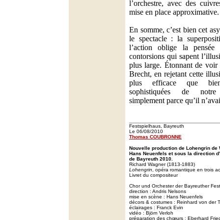
l’orchestre, avec des cuivr
mise en place approximative.
En somme, c’est bien cet as
le spectacle : la superposi
l’action oblige la pensée
contorsions qui sapent l’illus
plus large. Étonnant de voir
Brecht, en rejetant cette ill
plus efficace que bien
sophistiquées de notre
simplement parce qu’il n’avai
Festspielhaus, Bayreuth
Le 06/08/2010
Thomas COUBRONNE
Nouvelle production de Lohengrin de
Hans Neuenfels et sous la direction d
de Bayreuth 2010.
Richard Wagner (1813-1883)
Lohengrin
, opéra romantique en trois a
Livret du compositeur
Chor und Orchester der Bayreuther Fest
direction : Andris Nelsons
mise en scène : Hans Neuenfels
décors & costumes : Reinhard von der
éclairages : Franck Evin
vidéo : Björn Verloh
préparation des chœurs : Eberhard Frie