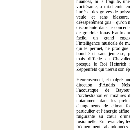
nuances, ni la fragilité, un
vociférante, à mi-chemin en
hurlé et des graves de pois
veule et sans blessure
désespérément gris – qu’on 
discordante dans le concert 
de gondole Jonas Kaufmann
facile, un grand engag
l’intelligence musicale de m
qui le permet, ne prodigue
bouché et sans jeunesse, 
mais difficile en Chevali
presque le Roi Heinrich 
Zeppenfeld qui tirerait son ép
Heureusement, et malgré une 
direction d’Andris Nels
l’acoustique de Bayreu
l’orchestration en mixtures d
notamment dans les prélu
changements de climat fo
particulier et l’énergie affl
fulgurante au cœur d’une
fusionnelle. En revanche, le
fréquemment abandonnées