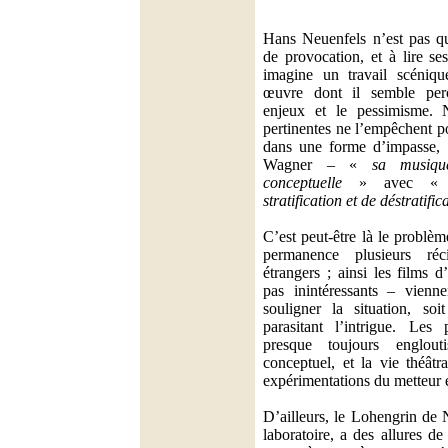
Hans Neuenfels n’est pas qu
de provocation, et à lire se
imagine un travail scéniqu
œuvre dont il semble perc
enjeux et le pessimisme.
pertinentes ne l’empêchent p
dans une forme d’impasse, q
Wagner – «
sa musiqu
conceptuelle
» avec 
stratification et de déstratific
C’est peut-être là le problèm
permanence plusieurs réc
étrangers ; ainsi les films d
pas inintéressants – vienne
souligner la situation, soi
parasitant l’intrigue. Les
presque toujours englout
conceptuel, et la vie théâtr
expérimentations du metteur 
D’ailleurs, le Lohengrin de 
laboratoire, a des allures d