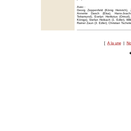
Avec :
Georg Zeppenfeld (König Heinrich), 
Annette Dasch (Elsa), Hans-Joach
Telramund), Evelyn Herlitzius (Ortru
Königs), Stefan Heibach (1. Edler), Wil
Rainer Zaun (3. Edler), Christian Tschele
[
A la une
|
No