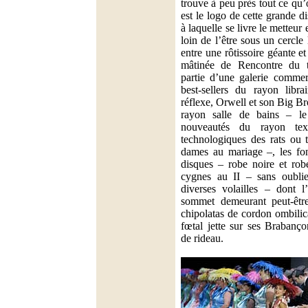
trouve à peu près tout ce qu
est le logo de cette grande d
à laquelle se livre le metteur
loin de l’être sous un cercl
entre une rôtissoire géante e
mâtinée de Rencontre du tr
partie d’une galerie commer
best-sellers du rayon libr
réflexe, Orwell et son Big Br
rayon salle de bains – l
nouveautés du rayon tex
technologiques des rats ou
dames au mariage –, les fon
disques – robe noire et ro
cygnes au II – sans oublier
diverses volailles – dont l
sommet demeurant peut-être
chipolatas de cordon ombilica
fœtal jette sur ses Brabanç
de rideau.