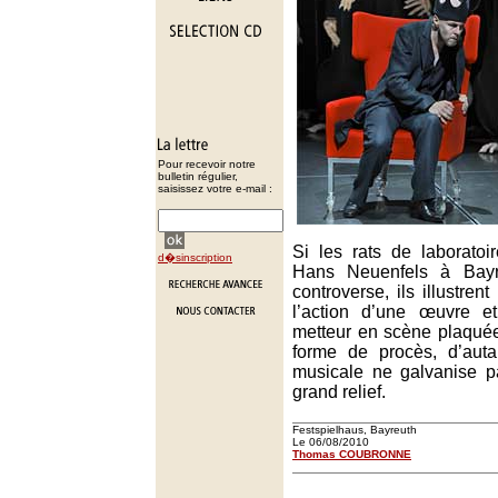
Pour recevoir notre
bulletin régulier,
saisissez votre e-mail :
Si les rats de laborato
d�sinscription
Hans Neuenfels à Bayre
controverse, ils illustrent
l’action d’une œuvre e
metteur en scène plaqué
forme de procès, d’auta
musicale ne galvanise p
grand relief.
Festspielhaus, Bayreuth
Le 06/08/2010
Thomas COUBRONNE