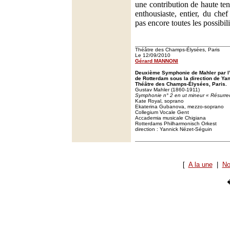
une contribution de haute tenu
enthousiaste, entier, du che
pas encore toutes les possibili
Théâtre des Champs-Élysées, Paris
Le 12/09/2010
Gérard MANNONI
Deuxième Symphonie de Mahler par l
de Rotterdam sous la direction de Ya
Théâtre des Champs-Élysées, Paris.
Gustav Mahler (1860-1911)
Symphonie n° 2 en ut mineur « Résurrec
Kate Royal, soprano
Ekaterina Gubanova, mezzo-soprano
Collegium Vocale Gent
Accademia musicale Chigiana
Rotterdams Philharmonisch Orkest
direction : Yannick Nézet-Séguin
[
A la une
|
No