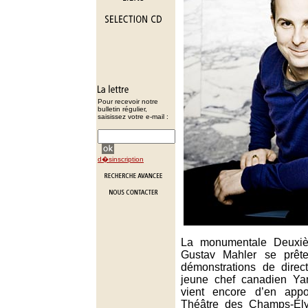
Pour recevoir notre
bulletin régulier,
saisissez votre e-mail :
d�sinscription
La monumentale Deuxi
Gustav Mahler se prête
démonstrations de direct
jeune chef canadien Ya
vient encore d’en appo
Théâtre des Champs-Ély