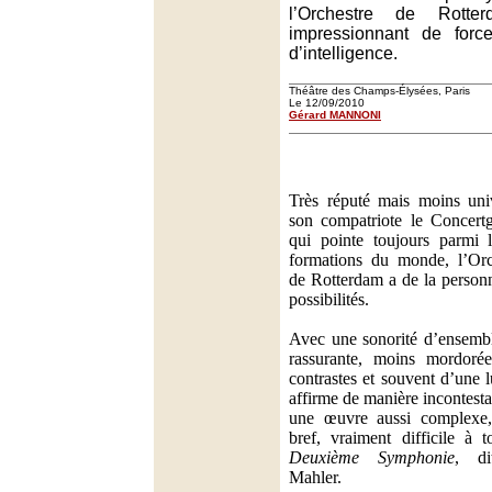
l’Orchestre de Rotte
impressionnant de forc
d’intelligence.
Théâtre des Champs-Élysées, Paris
Le 12/09/2010
Gérard MANNONI
Très réputé mais moins uni
son compatriote le Concer
qui pointe toujours parmi 
formations du monde, l’Orc
de Rotterdam a de la personna
possibilités.
Avec une sonorité d’ensemb
rassurante, moins mordoré
contrastes et souvent d’une l
affirme de manière incontesta
une œuvre aussi complexe, r
bref, vraiment difficile à 
Deuxième Symphonie
, d
Mahler.