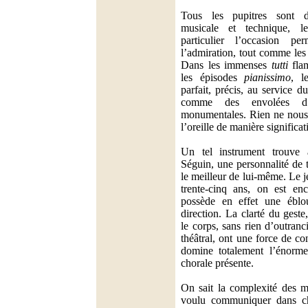
Tous les pupitres sont d
musicale et technique, l
particulier l’occasion pe
l’admiration, tout comme les 
Dans les immenses
tutti
fla
les épisodes
pianissimo
, l
parfait, précis, au service d
comme des envolées d’
monumentales. Rien ne nous é
l’oreille de manière significat
Un tel instrument trouve
Séguin, une personnalité de t
le meilleur de lui-même. Le 
trente-cinq ans, on est en
possède en effet une éblou
direction. La clarté du gest
le corps, sans rien d’outranci
théâtral, ont une force de con
domine totalement l’énorme
chorale présente.
On sait la complexité des 
voulu communiquer dans 