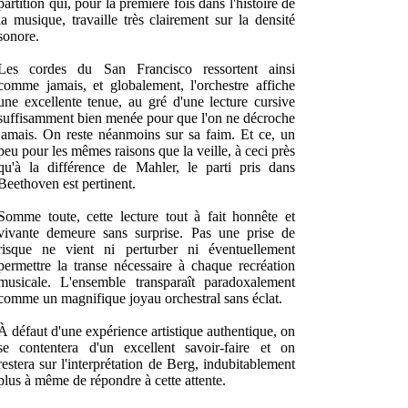
partition qui, pour la première fois dans l'histoire de
la musique, travaille très clairement sur la densité
sonore.
Les cordes du San Francisco ressortent ainsi
comme jamais, et globalement, l'orchestre affiche
une excellente tenue, au gré d'une lecture cursive
suffisamment bien menée pour que l'on ne décroche
jamais. On reste néanmoins sur sa faim. Et ce, un
peu pour les mêmes raisons que la veille, à ceci près
qu'à la différence de Mahler, le parti pris dans
Beethoven est pertinent.
Somme toute, cette lecture tout à fait honnête et
vivante demeure sans surprise. Pas une prise de
risque ne vient ni perturber ni éventuellement
permettre la transe nécessaire à chaque recréation
musicale. L'ensemble transparaît paradoxalement
comme un magnifique joyau orchestral sans éclat.
À défaut d'une expérience artistique authentique, on
se contentera d'un excellent savoir-faire et on
restera sur l'interprétation de Berg, indubitablement
plus à même de répondre à cette attente.