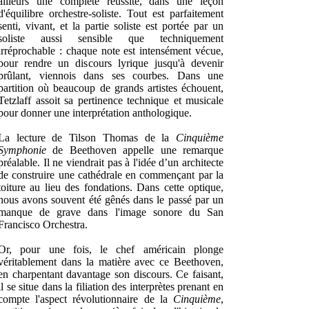
ailleurs une complète réussite, dans une leçon
d'équilibre orchestre-soliste. Tout est parfaitement
senti, vivant, et la partie soliste est portée par un
soliste aussi sensible que techniquement
irréprochable : chaque note est intensément vécue,
pour rendre un discours lyrique jusqu'à devenir
brûlant, viennois dans ses courbes. Dans une
partition où beaucoup de grands artistes échouent,
Tetzlaff assoit sa pertinence technique et musicale
pour donner une interprétation anthologique.
La lecture de Tilson Thomas de la
Cinquième
Symphonie
de Beethoven appelle une remarque
préalable. Il ne viendrait pas à l'idée d’un architecte
de construire une cathédrale en commençant par la
toiture au lieu des fondations. Dans cette optique,
nous avons souvent été gênés dans le passé par un
manque de grave dans l'image sonore du San
Francisco Orchestra.
Or, pour une fois, le chef américain plonge
véritablement dans la matière avec ce Beethoven,
en charpentant davantage son discours. Ce faisant,
il se situe dans la filiation des interprètes prenant en
compte l'aspect révolutionnaire de la
Cinquième
,