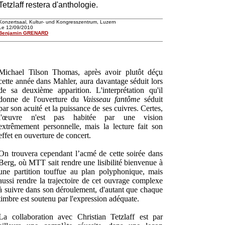
Tetzlaff restera d'anthologie.
Konzertsaal, Kultur- und Kongresszentrum, Luzern
Le 12/09/2010
Benjamin GRENARD
Michael Tilson Thomas, après avoir plutôt déçu
cette année dans Mahler, aura davantage séduit lors
de sa deuxième apparition. L'interprétation qu'il
donne de l'ouverture du
Vaisseau fantôme
séduit
par son acuité et la puissance de ses cuivres. Certes,
l'œuvre n'est pas habitée par une vision
extrêmement personnelle, mais la lecture fait son
effet en ouverture de concert.
On trouvera cependant l’acmé de cette soirée dans
Berg, où MTT sait rendre une lisibilité bienvenue à
une partition touffue au plan polyphonique, mais
aussi rendre la trajectoire de cet ouvrage complexe
à suivre dans son déroulement, d'autant que chaque
timbre est soutenu par l'expression adéquate.
La collaboration avec Christian Tetzlaff est par