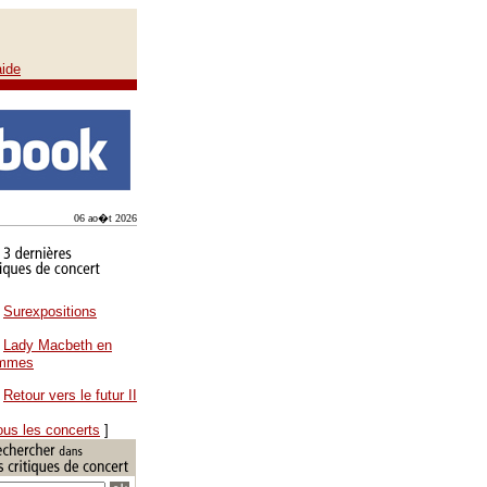
aide
06 ao�t 2026
Surexpositions
Lady Macbeth en
ammes
Retour vers le futur II
ous les concerts
]