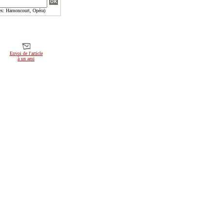
x: Harnoncourt, Opéra)
Envoi de l'article
à un ami