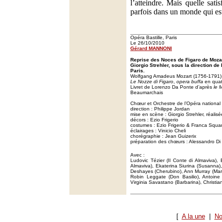
l’atteindre. Mais quelle sati
parfois dans un monde qui est
Opéra Bastille, Paris
Le 26/10/2010
Gérard MANNONI
Reprise des Noces de Figaro de Moza
Giorgio Strehler, sous la direction de
Paris.
Wolfgang Amadeus Mozart (1756-1791)
Le Nozze di Figaro
,
opera buffa
en quat
Livret de Lorenzo Da Ponte d’après
le 
Beaumarchais
Chœur et Orchestre de l’Opéra national
direction : Philippe Jordan
mise en scène : Giorgio Strehler, réali
décors : Ezio Frigerio
costumes : Ezio Frigerio & Franca Squa
éclairages : Vinicio Cheli
chorégraphie : Jean Guizerix
préparation des chœurs : Alessandro Di
Avec :
Ludovic Tézier (Il Conte di Almaviva), B
Almaviva), Ekaterina Siurina (Susanna),
Deshayes (Cherubino), Ann Murray (Marce
Robin Leggate (Don Basilio), Antoine
Virginia Savastano (Barbarina), Christia
[
A la une
|
No