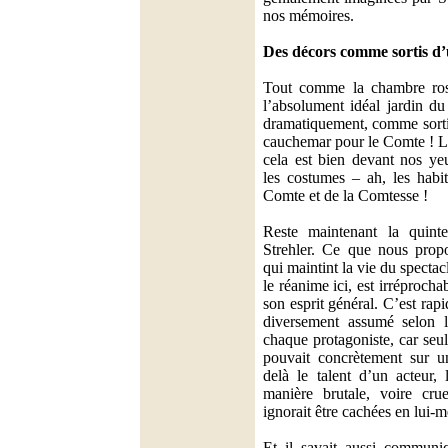
nos mémoires.
Des décors comme sortis d’
Tout comme la chambre ro
l’absolument idéal jardin du
dramatiquement, comme sort
cauchemar pour le Comte ! Lu
cela est bien devant nos y
les costumes – ah, les habi
Comte et de la Comtesse !
Reste maintenant la quinte
Strehler. Ce que nous pro
qui maintint la vie du specta
le réanime ici, est irréprocha
son esprit général. C’est rap
diversement assumé selon l
chaque protagoniste, car seul
pouvait concrètement sur u
delà le talent d’un acteur, 
manière brutale, voire crue
ignorait être cachées en lui-
Et il savait aussi communi