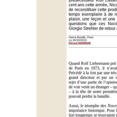
prédécesseur Rolf Liebe
cent ans cette année, Nico
de reconstituer cette prod
temps exemplaire à de m
plaisir, une leçon et une
questions que ces Noce
Giorgio Strehler de retour à
Opéra Bastille, Paris
Le 26/10/2010
Gérard MANNONI
Quand Rolf Liebermann prit l
de Paris en 1973, il n’avait
Précédé à la fois par une très
grand directeur et par un 
rejet d’une partie de l’opini
de voir venir un étranger – q
– à la tête de notre premièr
pouvait perdre la bataille.
Aussi, le triomphe des
Noce
importance historique. Pour 
fort longtemps se trouvaient 