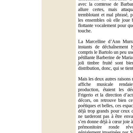
avec la comtesse de Barbara
allure certes, mais atta
tremblotant et mal phrasé, 
les ensembles où elle joue 
flottante vocalement pour q
touche.
La Marcelline d’Ann Murra
instants de déchaînement l
compris le Bartolo un peu us
pétillante Barberine de Mari
joli timbre fruité sont bi
distribution, donc, qui se tie
Mais les deux autres raisons 
affiche musicale rendaie
production, étaient les d
Frigerio et la direction d’ac
décors, on retrouve bien ce
poétiques et belles, ces espa
déjà trop grands pour ceux q
ne tarderont pas à être env
s’en donne déjà à cœur joie à 
prémonitoire ronde révo
génialement imaginées par St