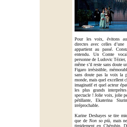
Pour les voix, évitons au
directes avec celles d’une 
appartient au passé. Cons
entendu. Un Comte vocal
personne de Ludovic Tézier, 
même s’il reste sans doute 
Figaro irrésistible, mémorab
sans doute pas la voix la p
monde, mais quel excellent ch
imaginatif et quel acteur épa
les plus grands interprète
spectacle ! Jolie voix, jolie p
pétillante, Ekaterina Siu
irréprochable.
Karine Deshayes se tire m
que de
Non so più
, mais n
timidement en Chérubin. D