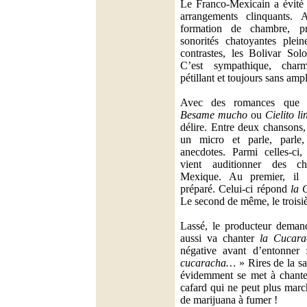
Le Franco-Mexicain a évité l
arrangements clinquants.
formation de chambre, p
sonorités chatoyantes plei
contrastes, les Bolivar Soloi
C’est sympathique, charm
pétillant et toujours sans ampl
Avec des romances que 
Besame mucho
ou
Cielito li
délire. Entre deux chansons,
un micro et parle, parle,
anecdotes. Parmi celles-ci,
vient auditionner des ch
Mexique. Au premier, il
préparé. Celui-ci répond
la 
Le second de même, le troisi
Lassé, le producteur demand
aussi va chanter
la Cucara
négative avant d’entonner
cucaracha…
» Rires de la sa
évidemment se met à chanter 
cafard qui ne peut plus marc
de marijuana à fumer !