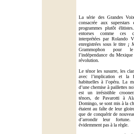
La série des Grandes Voix
consacrée aux superstars
programmes plutôt élitistes
entorses comme ces ch
interprétées par Rolando Vi
enregistrées sous le titre
¡ 
Grammophon pour le 
l’indépendance du Mexique e
révolution.
Le ténor les susurre, les cla
avec l’implication et la 
habituelles à l’opéra. La m
d’une chemise à paillettes noir
est un irrésistible croone
ténors, de Pavarotti à A
Domingo, se sont mis à la ch
étaient au faîte de leur gloi
que de conquérir de nouveau
d’arrondir leur fortune.
évidemment pas à la règle.