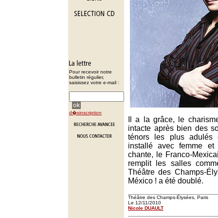
Pour recevoir notre
bulletin régulier,
saisissez votre e-mail :
d�sinscription
Il a la grâce, le charisme,
intacte après bien des sou
ténors les plus adulés 
installé avec femme et 
chante, le Franco-Mexica
remplit les salles comm
Théâtre des Champs-Élys
México ! a été doublé.
Théâtre des Champs-Élysées, Paris
Le 12/11/2010
Nicole DUAULT