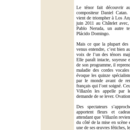
Le ténor fait découvrir 
compositeur Daniel Catan
vient de triompher à Los Ang
juin 2011 au Châtelet avec,
Pablo Neruda, un autre ten
Plácido Domingo.
Mais ce que la plupart des 
venus entendre, c’est bien au
voix de l’un des ténors maj
Elle paraît intacte, soyeuse 
de son programme, il reprend
maladie des cordes vocales 
évoque les quinze spécialist
par le monde avant de ren
français qui l’ont soigné. Ceu
Villazón les appelle par l
demande de se lever. Ovation
Des spectateurs s’approc
apportent fleurs et cade
attendant que Villazón revien
du côté de la mise en scène 
une de ses œuvres fétiches, l