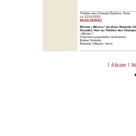
Théâtre des Champs-Élysées, Paris
Le 12/11/2010
Nicole DUAULT
Récital ¡ México ! du ténor Rolando V
Grandes Voix au Théâtre des Champs-
¡ México !
Chansons populaires mexicaines
Bolivar Soloists
Rolando Villazón, ténor
[
A la une
|
No