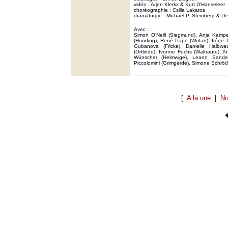
vidéo : Arjen Klerkx & Kurt D’Haeseleer
choréographie : Csilla Lakatos
dramaturgie : Michael P. Steinberg & De
Avec :
Simon O’Neill (Siegmund), Anja Kampe 
(Hunding), René Pape (Wotan), Iréne T
Gubanova (Fricka), Danielle Halbwa
(Ortlinde), Ivonne Fuchs (Waltraute), An
Wünscher (Helmwige), Leann Sandel-
Piccolomini (Grimgerde), Simone Schröd
[
A la une
|
No