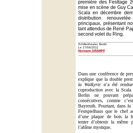
première des Festtage 
mise en scène de Guy Cas
Scala en décembre dern
distribution renouvel
principaux, présentant n
tant attendus de René Pa
second volet du Ring.
Schillertheater, Berlin
Le 17/04/2011
Hermann GRAMPP
Dans une conférence de pre
explique que la double pre
la Walkyrie
n’a été rendue
coproduction avec la Scala
Berlin ne pouvant prépa
consécutives, comme c’es
Bayreuth. Pourtant, dans
la
Festspielhaus que le chef a
d’une plaque de bois la fo
tenter d’obtenir la même 
l’abîme mystique.