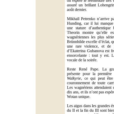
on espère le réentendre très 
assuré un brillant Lohengr
août dernier.
Mikhaïl Petrenko n’arrive pa
Hunding, car il lui manque 
une stature d’authentique 
Theorin montre qu’elle es
wagnériennes les plus séri
Brünnhilde excelle d’éclat, q
une rare violence, et de 
d’Ekaterina Gubanova est froi
ensorcelante : tout y est. L
vocale de la soirée.
Reste René Pape. La gra
présente pour la premièr
Walkyrie
, ce qui peut êtr
couronnement de toute carri
Les wagnériens attendaient 
dix ans, et ils n’ont pas espé
Wotan unique.
Les aigus dans les grandes 
du II et la fin du III sont bi