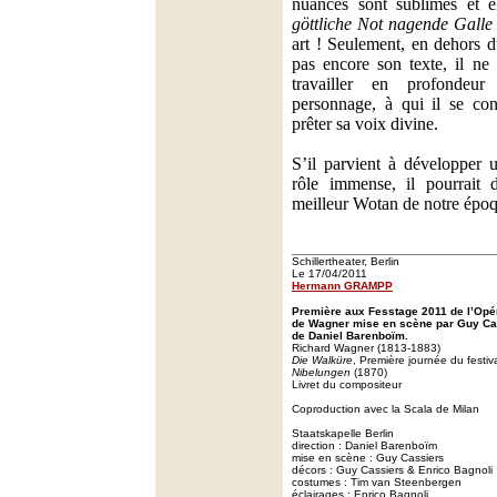
nuances sont sublimes et é
göttliche Not nagende Galle
art ! Seulement, en dehors du
pas encore son texte, il ne 
travailler en profondeu
personnage, à qui il se con
prêter sa voix divine.
S’il parvient à développer 
rôle immense, il pourrait 
meilleur Wotan de notre épo
Schillertheater, Berlin
Le 17/04/2011
Hermann GRAMPP
Première aux Fesstage 2011 de l’Opér
de Wagner mise en scène par Guy Cass
de Daniel Barenboïm.
Richard Wagner (1813-1883)
Die Walküre
, Première journée du festi
Nibelungen
(1870)
Livret du compositeur
Coproduction avec la Scala de Milan
Staatskapelle Berlin
direction : Daniel Barenboïm
mise en scène : Guy Cassiers
décors : Guy Cassiers & Enrico Bagnoli
costumes : Tim van Steenbergen
éclairages : Enrico Bagnoli