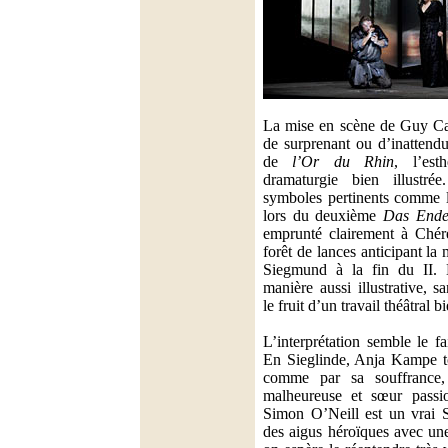
La mise en scène de Guy Cas
de surprenant ou d’inattendu
de
l’Or du Rhin
, l’est
dramaturgie bien illustr
symboles pertinents comme l
lors du deuxième
Das End
emprunté clairement à Chér
forêt de lances anticipant la
Siegmund à la fin du II. L
manière aussi illustrative, sa
le fruit d’un travail théâtral 
L’interprétation semble le fa
En Sieglinde, Anja Kampe t
comme par sa souffrance
malheureuse et sœur passio
Simon O’Neill est un vrai S
des aigus héroïques avec une