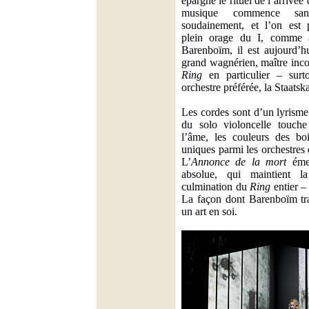
épargné le rituel de l’arrivée 
musique commence sans 
soudainement, et l’on est 
plein orage du I, comme 
Barenboïm, il est aujourd’h
grand wagnérien, maître inc
Ring
en particulier – surt
orchestre préférée, la Staatsk
Les cordes sont d’un lyrisme
du solo violoncelle touch
l’âme, les couleurs des bo
uniques parmi les orchestres
L’
Annonce de la mort
émer
absolue, qui maintient l
culmination du
Ring
entier – 
La façon dont Barenboïm tra
un art en soi.