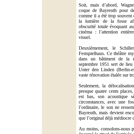
Soit, mais d’abord, Wagne
coque de Bayreuth pour des
comme il a été trop souvent 
la lumière de la fosse af
obscurité totale évoquant au
cinéma : l’attention entièr
visuel.
Deuxièmement, le Schiller
Festspielhaus. Ce théâtre my
dans un bâtiment de la m
septembre 1951 sert de lieu 
Unter den Linden (Berlin-es
vaste rénovation étalée sur tro
Seulement, la délocalisati
presque quatre cents places,
est bas, son acoustique s
circonstances, avec une fos
l’ordinaire, le son ne resse
Bayreuth, mais devient encor
que l’original déjà médiocre d
Au moins, consolons-nous pa