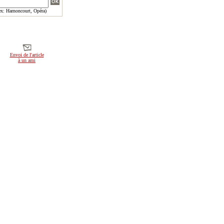
x: Harnoncourt, Opéra)
Envoi de l'article
à un ami