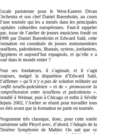
Escale parisienne pour le West-Eastern Divan
Orchestra et son chef Daniel Barenboïm, au cours
d’une tournée qui les a menés dans les principales
capitales culturelles européennes. Faut-il rappeler
que, issue de l’atelier de jeunes musiciens fondé en
1998 par Daniel Barenboïm et Edward Saïd, cette
formation est constituée de jeunes instrumentistes
israéliens, palestiniens, libanais, syriens, jordaniens,
égyptiens et aujourd’hui espagnols, et qu’elle e a
joué dans le monde entier ?
Pour ses fondateurs, il s’agissait, et il s’agit
toujours, malgré la disparition d’Edward Saïd,
d’affirmer «
qu’il n’y a pas de solution militaire au
conflit israélo-palestinien
» et de «
promouvoir la
compréhension entre israéliens et palestiniens
».
Installé à Weimar, puis à Chicago et enfin à Séville
depuis 2002, l’Atelier se réunit pour travailler tous
les étés avant que la formation ne parte en tournée.
Programme très classique, donc, pour cette soirée
parisienne salle Pleyel avec, d’abord, l’
Adagio
de la
Dixième Symphonie
de Mahler. On sait que ce