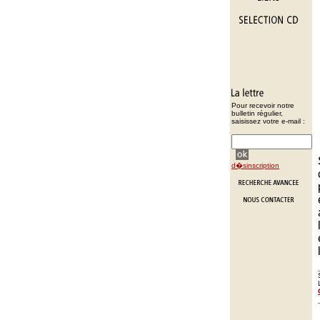
Pour recevoir notre
bulletin régulier,
saisissez votre e-mail :
d�sinscription