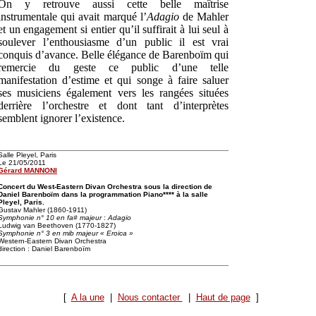
On y retrouve aussi cette belle maîtrise
instrumentale qui avait marqué l’
Adagio
de Mahler
et un engagement si entier qu’il suffirait à lui seul à
soulever l’enthousiasme d’un public il est vrai
conquis d’avance. Belle élégance de Barenboïm qui
remercie du geste ce public d’une telle
manifestation d’estime et qui songe à faire saluer
ses musiciens également vers les rangées situées
derrière l’orchestre et dont tant d’interprètes
semblent ignorer l’existence.
Salle Pleyel, Paris
Le 21/05/2011
Gérard MANNONI
Concert du West-Eastern Divan Orchestra sous la direction de
Daniel Barenboïm dans la programmation Piano**** à la salle
Pleyel, Paris.
Gustav Mahler (1860-1911)
Symphonie n° 10 en fa# majeur
:
Adagio
Ludwig van Beethoven (1770-1827)
Symphonie n° 3 en mib majeur « Eroica »
Western-Eastern Divan Orchestra
direction : Daniel Barenboïm
[
A la une
|
Nous contacter
|
Haut de page
]