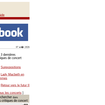
aide
07 ao�t 2026
Surexpositions
Lady Macbeth en
ammes
Retour vers le futur II
ous les concerts
]