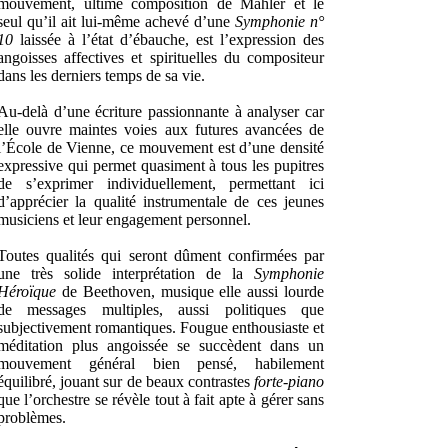
mouvement, ultime composition de Mahler et le
seul qu’il ait lui-même achevé d’une
Symphonie n°
10
laissée à l’état d’ébauche, est l’expression des
angoisses affectives et spirituelles du compositeur
dans les derniers temps de sa vie.
Au-delà d’une écriture passionnante à analyser car
elle ouvre maintes voies aux futures avancées de
l’École de Vienne, ce mouvement est d’une densité
expressive qui permet quasiment à tous les pupitres
de s’exprimer individuellement, permettant ici
d’apprécier la qualité instrumentale de ces jeunes
musiciens et leur engagement personnel.
Toutes qualités qui seront dûment confirmées par
une très solide interprétation de la
Symphonie
Héroïque
de Beethoven, musique elle aussi lourde
de messages multiples, aussi politiques que
subjectivement romantiques. Fougue enthousiaste et
méditation plus angoissée se succèdent dans un
mouvement général bien pensé, habilement
équilibré, jouant sur de beaux contrastes
forte-piano
que l’orchestre se révèle tout à fait apte à gérer sans
problèmes.