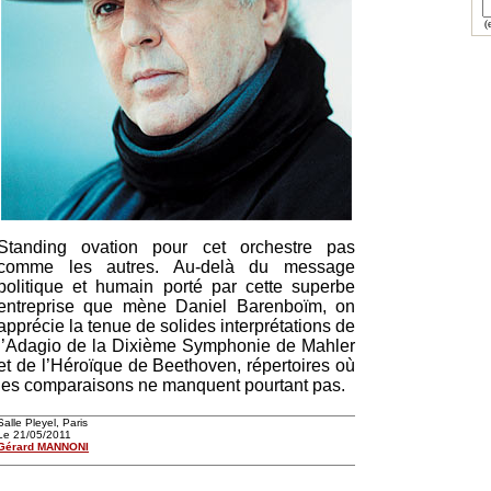
(e
Standing ovation pour cet orchestre pas
comme les autres. Au-delà du message
politique et humain porté par cette superbe
entreprise que mène Daniel Barenboïm, on
apprécie la tenue de solides interprétations de
l’Adagio de la Dixième Symphonie de Mahler
et de l’Héroïque de Beethoven, répertoires où
les comparaisons ne manquent pourtant pas.
Salle Pleyel, Paris
Le 21/05/2011
Gérard MANNONI