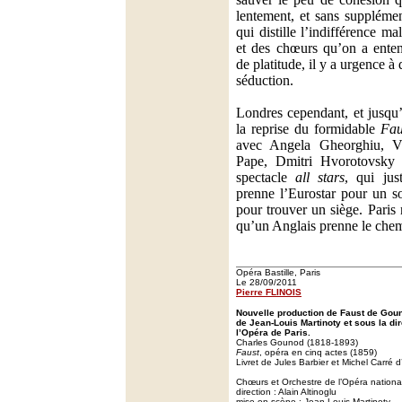
lentement, et sans suppléme
qui distille l’indifférence ma
et des chœurs qu’on a enten
de platitude, il y a urgence à 
séduction.
Londres cependant, et jusqu’
la reprise du formidable
Fau
avec Angela Gheorghiu, Vi
Pape, Dmitri Hvorotovsky
spectacle
all stars
, qui jus
prenne l’Eurostar pour un s
pour trouver un siège. Paris
qu’un Anglais prenne le chem
Opéra Bastille, Paris
Le 28/09/2011
Pierre FLINOIS
Nouvelle production de Faust de Gou
de Jean-Louis Martinoty et sous la dir
l’Opéra de Paris.
Charles Gounod (1818-1893)
Faust
, opéra en cinq actes (1859)
Livret de Jules Barbier et Michel Carré
Chœurs et Orchestre de l’Opéra nationa
direction : Alain Altinoglu
mise en scène : Jean-Louis Martinoty