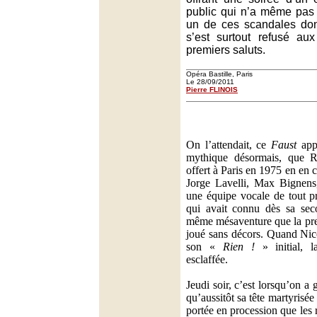
public qui n’a même pas c
un de ces scandales dont
s’est surtout refusé au
premiers saluts.
Opéra Bastille, Paris
Le 28/09/2011
Pierre FLINOIS
On l’attendait, ce
Faust
appe
mythique désormais, que R
offert à Paris en 1975 en en 
Jorge Lavelli, Max Bignens
une équipe vocale de tout 
qui avait connu dès sa seco
même mésaventure que la prem
joué sans décors. Quand Nic
son «
Rien !
» initial, la
esclaffée.
Jeudi soir, c’est lorsqu’on a 
qu’aussitôt sa tête martyrisée
portée en procession que les 