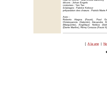
décors : Johan Engels
costumes : Yan Tax
éclairages : Fabrice Kebour
préparation des chœurs : Patrick Marie 
Avec :
Roberto Alagna (Faust), Paul Gay
Christoyannis (Valentin), Alexandre
(Marguerite), Angélique Noldus (Sie
(Dame Marthe), Rémy Corazza (Faust II)
[
A la une
|
No