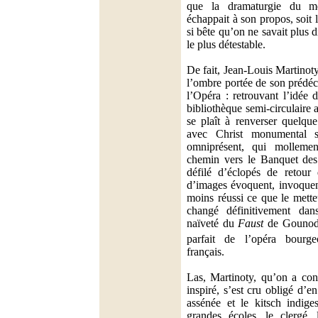
que la dramaturgie du me
échappait à son propos, soit 
si bête qu’on ne savait plus di
le plus détestable.
De fait, Jean-Louis Martinot
l’ombre portée de son prédéce
l’Opéra : retrouvant l’idée 
bibliothèque semi-circulaire 
se plaît à renverser quelqu
avec Christ monumental s
omniprésent, qui mollemen
chemin vers le Banquet des 
défilé d’éclopés de retour
d’images évoquent, invoque
moins réussi ce que le mette
changé définitivement dan
naïveté du
Faust
de Gounod,
parfait de l’opéra bour
français.
Las, Martinoty, qu’on a con
inspiré, s’est cru obligé d’en
assénée et le kitsch indige
grandes écoles, le clergé,