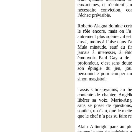
eux-mêmes, et n’entrent jam
nécessaire conviction, 
l’échec prévisible.
Roberto Alagna domine certes,
le rôle encore, mais on l’a
autrement plus solaire : il es
aussi, moins à l’aise dans l
Mula minaude, sauf au fin
jamais à intéresser, à éb
émouvoir. Paul Gay a de l
profondeur, c’est sans doute
son épingle du jeu, jou
personnelle pour camper un
sinon magistral.
Tassis Christoyannis, au b
contente de chanter, Angél
libérer sa voix, Marie-Ang
sans se poser de questions
soutien, un élan, que le mette
que le chef n’a pas su faire re
Alain Altinoglu pare au plu
sauver le peu de cohésion qu