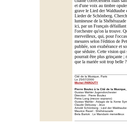
chante correctement mais sa
et d'une voix au timbre opul
grave le Lied der Waldtaube e
Lieder de Schönberg. Cherche
lumineuse de la Shéhérazade 
ici, par un Français défaillant
l'orchestre qu'on la trouve. 
merveilleux, qui, pour l'occas
mesures selon l'édition de P
publiée, son exubérance et s
que séduire. Cette vision qui s
pourrait être plus grinçante ;
que la mariée soit trop belle ?
Cité de la Musique, Paris
Le 25/07/2000
Michel PAROUTY
Pierre Boulez à la Cité de la Musique,
Gustav Mahler Jugendorchester
Direction : Pierre Boulez
Petra Lang (mezzo soprano)
Gustav Mahler : Adagio de la Xeme Sy
Claude Debussy : Jeux
Arnold Schönberg : Lied der Waldtaube 
Maurice Ravel : Shéhérazade
Bela Bartok : Le Mandarin merveilleux