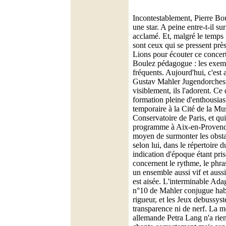
Incontestablement, Pierre Bou
une star. A peine entre-t-il sur 
acclamé. Et, malgré le temp
sont ceux qui se pressent prè
Lions pour écouter ce concert
Boulez pédagogue : les exem
fréquents. Aujourd'hui, c'est
Gustav Mahler Jugendorchester
visiblement, ils l'adorent. Ce 
formation pleine d'enthousia
temporaire à la Cité de la Mu
Conservatoire de Paris, et q
programme à Aix-en-Provenc
moyen de surmonter les obstac
selon lui, dans le répertoire 
indication d'époque étant pris
concernent le rythme, le phras
un ensemble aussi vif et auss
est aisée. L'interminable Ad
n°10 de Mahler conjugue hab
rigueur, et les Jeux debussys
transparence ni de nerf. La 
allemande Petra Lang n'a rien