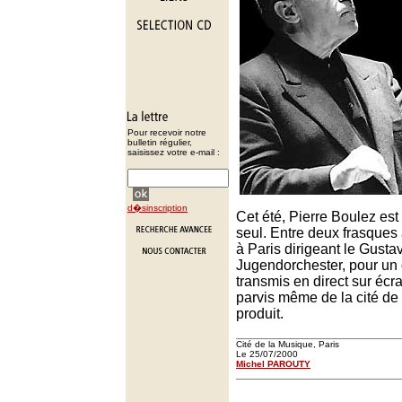
Pour recevoir notre
bulletin régulier,
saisissez votre e-mail :
d�sinscription
Cet été, Pierre Boulez est 
seul. Entre deux frasques a
à Paris dirigeant le Gusta
Jugendorchester, pour un
transmis en direct sur écr
parvis même de la cité de 
produit.
Cité de la Musique, Paris
Le 25/07/2000
Michel PAROUTY