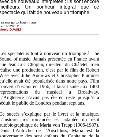
avec de nouveaux interprètes : ils sont encore
meilleurs. Un bonheur intégral que ce
spectacle qui fait de nouveau un triomphe.
Théatre du Châtelet, Paris
Le 07/12/2011
Nicole DUAULT
Les spectateurs font à nouveau un triomphe à The
Sound of music. Jamais présentée en France avant
que Jean-Luc Choplin, directeur du Châtelet, n’en
réalise une production, c’est par le film de Robert
Wise avec Julie Andrews et Christopher Plummer
qu’elle avait été popularisée dans notre pays. Film
couvert d’oscars en 1966, il faisait suite aux 1400
représentations du musical à Broadway.
L’Angleterre n’avait pas été en reste puisqu’il a
séduit le public de Londres pendant sept ans.
Ce succès s’explique par le livret et la musique.
L’histoire très romancée est adaptée du récit
autobiographique de Maria von Trapp (1905-1987).
Dans l’Autriche de l’Anschluss, Maria est la
gouvernante des sept enfants du Capitaine de la