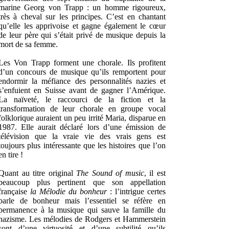
marine Georg von Trapp : un homme rigoureux,
très à cheval sur les principes. C’est en chantant
qu’elle les apprivoise et gagne également le cœur
de leur père qui s’était privé de musique depuis la
mort de sa femme.
Les Von Trapp forment une chorale. Ils profitent
d’un concours de musique qu’ils remportent pour
endormir la méfiance des personnalités nazies et
s’enfuient en Suisse avant de gagner l’Amérique.
La naïveté, le raccourci de la fiction et la
transformation de leur chorale en groupe vocal
folklorique auraient un peu irrité Maria, disparue en
1987. Elle aurait déclaré lors d’une émission de
télévision que la vraie vie des vrais gens est
toujours plus intéressante que les histoires que l’on
en tire !
Quant au titre original
The Sound of music
, il est
beaucoup plus pertinent que son appellation
française
la Mélodie du bonheur
: l’intrigue certes
parle de bonheur mais l’essentiel se réfère en
permanence à la musique qui sauve la famille du
nazisme. Les mélodies de Rodgers et Hammerstein
sont d’une virtuosité et d’une subtilité qu’ils