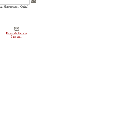
x: Harnoncourt, Opéra)
Envoi de l'article
à un ami