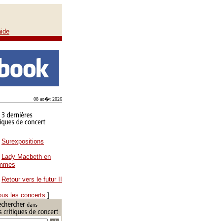
aide
08 ao�t 2026
Surexpositions
Lady Macbeth en
ammes
Retour vers le futur II
ous les concerts
]