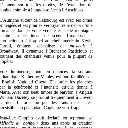
déclinent sur tous les modes, de l’exaltation du
bonheur simple à l’angoisse face à l’Anschluss.
L’Autriche autour de Salzbourg est avec ses cimes
enneigées et ses prairies verdoyantes le décor d’une
romance dont la vraie vedette est cette montagne
peinte sur le rideau de scène. Luxueuse, la
production a fait appel au chef américain Kevin
Farrell, éminent spécialiste de
musicals
à
Broadway. Il dynamise l’Orchestre Pasdeloup et
soutient des chanteurs venus pour la plupart de
l’opéra.
Voix lumineuse, toute en nuances, la soprano
britannique Katherine Manley est une familière de
l’English National Opera. Elle brûle les planches
par la générosité et l’intensité qu’elle donne à
Maria. Avec son beau timbre de baryton, l’Anglais
William Dazeley se produit fréquemment à Covent
Garden. Il force un peu les traits mais il est
irrésistible en pétaradant Capitaine von Trapp.
Jean-Luc Choplin avait déclaré, en reprenant
la
Mélodie du bonheur
deux ans après sa création