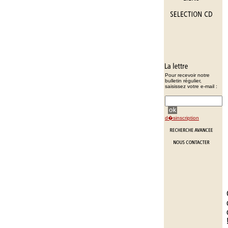
Pour recevoir notre
bulletin régulier,
saisissez votre e-mail :
d�sinscription