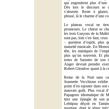
qui engendrent plus d’une i
Dès lors le discours se di
s’absente. Reste à glaner,
phrasé, là le charme d’une co
Le plateau vocal ne tie
promesses. Le chœur se che
les trois Garçons de la Maît
sont pas, loin s’en faut, ce
– question d’esprit, plus 
maturité musicale. En Monost
tête, les mimiques de l’empl
plus qu’un souvenir. Et plu
notes de Sarastro de son t
Anger devrait prendre exem
Robert Gleadow quant à la cul
Reine de la Nuit sans cara
Jeannette Vecchione exhibe 
point d’en rajouter dans son
mauvais goût. Plus vocal d’
Papageno idiomatique de Ma
tirer une épingle de son j
Lehtipuu déçoit en Tamin
pourtant, dont le ténor préc