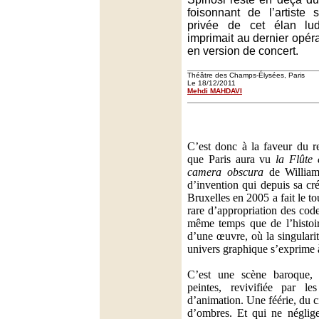
foisonnant de l’artiste 
privée de cet élan lu
imprimait au dernier opé
en version de concert.
Théâtre des Champs-Élysées, Paris
Le 18/12/2011
Mehdi MAHDAVI
C’est donc à la faveur du re
que Paris aura vu
la Flûte
camera obscura
de William 
d’invention qui depuis sa cr
Bruxelles en 2005 a fait le 
rare d’appropriation des cod
même temps que de l’histoir
d’une œuvre, où la singularit
univers graphique s’exprime 
C’est une scène baroque, p
peintes, revivifiée par le
d’animation. Une féérie, du 
d’ombres. Et qui ne néglige