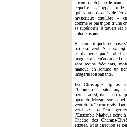
aucun, de déjouer le manic
lequel ont achoppé tant de 
qui est une des clés de l’ou
mystérieux équilibre – en
comme le parangon d’une civ
sa supériorité, à travers les 
colonialisme.
Et pourtant quelque chose s’
notre souvenir. Si le
pianofo
les dialogues parlés, ainsi 
imaginé à la création de la p
sont moins fréquents, moin
manque en somme un pend
imagerie foisonnante.
Jean-Christophe Spinosi a
l’homme de la situation, ma
perdu, aussi, dans son rapp
opéra de Mozart, sur lequel i
vent de fraîcheur revivifiant
voici six ans. Peu vigoure
l’Ensemble Matheus peine à 
Théâtre des Champs-Élysé
étiques. Et la direction se p