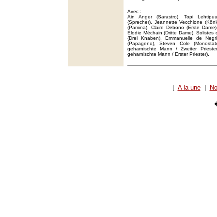
Avec :
Ain Anger (Sarastro), Topi Lehtip
(Sprecher), Jeannette Vecchione (Köni
(Pamina), Claire Debono (Erste Dame),
Élodie Méchain (Dritte Dame), Solistes 
(Drei Knaben), Emmanuelle de Negr
(Papageno), Steven Cole (Monostat
geharnischte Mann / Zweiter Prieste
geharnischte Mann / Erster Priester).
[
A la une
|
No