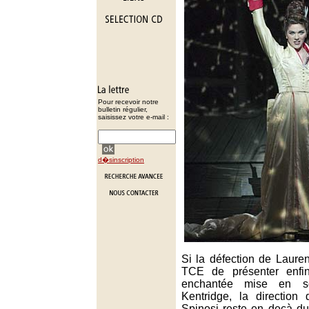
Pour recevoir notre
bulletin régulier,
saisissez votre e-mail :
d�sinscription
Si la défection de Laure
TCE de présenter enfin
enchantée mise en s
Kentridge, la direction
Spinosi reste en deçà d