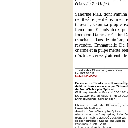
éclats de
Zu Hilfe !
Sandrine Piau, dont Pamina 
de théâtre peut-être, n’en 
tutoyant, selon sa propre ex
l’émotion. Et puis deux pe
Première Dame de Claire De
tranchant dans le timbre,
revendre. Emmanuelle De Ne
charme et la pulpe mérite bi
d’actrice, certes gratifiant, d
Théâtre des Champs-Élysées, Paris
Le 18/12/2011
Mehdi MAHDAVI
Première au Théâtre des Champs-Élys
de Mozart mise en scène par William K
de Jean-Christophe Spinosi.
Wolfgang Amadeus Mozart (1756-1791)
Die Zauberflöte
, Singspiel en deux acte
Livret d’Emanuel Schikaneder
Chœur du Théâtre des Champs-Élysées
Ensemble Matheus
direction : Jean-Christophe Spinosi
mise en scène, scénographie, vidéo : Wi
metteur en scène associé : Luc de Wit
co-scénographe : Sabine Theunissen
costumes : Greta Goiris
éclairages : Jennifer Tipton