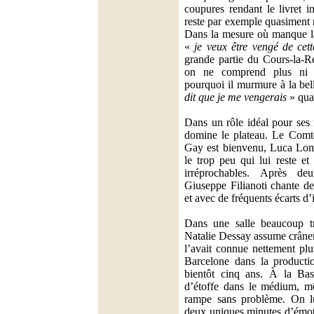
coupures rendant le livret i
reste par exemple quasiment r
Dans la mesure où manque la 
«
je veux être vengé de cett
grande partie du Cours-la-Re
on ne comprend plus ni 
pourquoi il murmure à la be
dit que je me vengerais
» quan
Dans un rôle idéal pour ses
domine le plateau. Le Comt
Gay est bienvenu, Luca Lomb
le trop peu qui lui reste et 
irréprochables. Après de
Giuseppe Filianoti chante de
et avec de fréquents écarts d’
Dans une salle beaucoup tr
Natalie Dessay assume crânem
l’avait connue nettement plu
Barcelone dans la producti
bientôt cinq ans. À la Bas
d’étoffe dans le médium, mê
rampe sans problème. On lu
deux uniques minutes d’émot