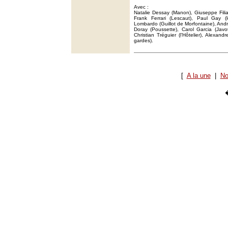
Avec :
Natalie Dessay (Manon), Giuseppe Filian
Frank Ferrari (Lescaut), Paul Gay 
Lombardo (Guillot de Morfontaine), Andr
Doray (Poussette), Carol Garcia (Javot
Christian Tréguier (l’Hôtelier), Alex
gardes).
[
A la une
|
No