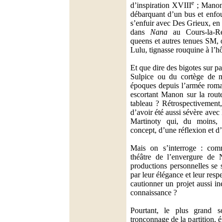
e
d’inspiration XVIII
; Manon 
débarquant d’un bus et enfo
s’enfuir avec Des Grieux, en
dans
Nana
au Cours-la-Re
queens et autres tenues SM,
Lulu, tignasse rouquine à l’h
Et que dire des bigotes sur pat
Sulpice ou du cortège de mi
époques depuis l’armée roma
escortant Manon sur la rout
tableau ? Rétrospectivement
d’avoir été aussi sévère avec
Martinoty qui, du moins, 
concept, d’une réflexion et d’
Mais on s’interroge : com
théâtre de l’envergure de N
productions personnelles se 
par leur élégance et leur respe
cautionner un projet aussi in
connaissance ?
Pourtant, le plus grand s
tronçonnage de la partition,