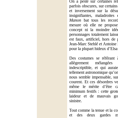
On a pesté sur certaines rel
parfois obscures, sur certain
et inversement sur la désu
insignifiantes, maladroites
Manon
bat tous les record
mesure où elle ne propose 
concept ni la moindre idé
personnages totalement laiss
est faux, artificiel, hors d
Jean-Marc Stehlé et Antoine
pour la plupart hideux d’Elsa
Des costumes se référant à
allègrement mélangées
indescriptible, et qui aur
tellement astronomique qu’on 
nous semble impensable, sur
courent. Et ces désordres ve
même le mérite d’être c
minimum festifs : cette gro
laideur et de mauvais go
sinistre.
Tout comme la tenue et la co
et des deux gardes m