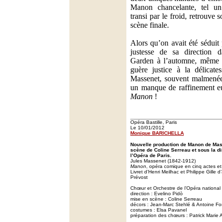
Manon chancelante, tel un 
transi par le froid, retrouve 
scène finale.
Alors qu’on avait été séduit 
justesse de sa direction
Garden à l’automne, même 
guère justice à la délicate
Massenet, souvent malmenée 
un manque de raffinement eu
Manon
!
Opéra Bastille, Paris
Le 10/01/2012
Monique BARICHELLA
Nouvelle production de Manon de Ma
scène de Coline Serreau et sous la di
l’Opéra de Paris.
Jules Massenet (1842-1912)
Manon
, opéra comique en cinq actes et
Livret d’Henri Meilhac et Philippe Gille 
Prévost
Chœur et Orchestre de l’Opéra national
direction : Evelino Pidò
mise en scène : Coline Serreau
décors : Jean-Marc Stehlé & Antoine Fo
costumes : Elsa Pavanel
préparation des chœurs : Patrick Marie 