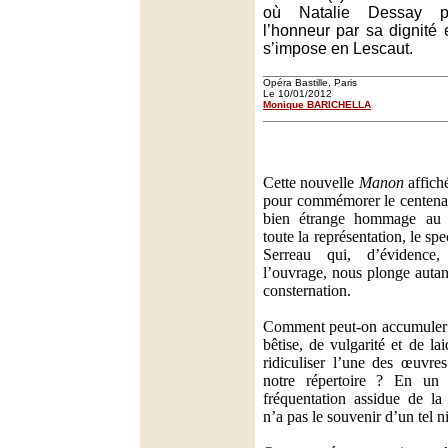
où Natalie Dessay p
l’honneur par sa dignité 
s’impose en Lescaut.
Opéra Bastille, Paris
Le 10/01/2012
Monique BARICHELLA
Cette nouvelle
Manon
affich
pour commémorer le centenai
bien étrange hommage au 
toute la représentation, le sp
Serreau qui, d’évidence,
l’ouvrage, nous plonge autan
consternation.
Comment peut-on accumuler a
bêtise, de vulgarité et de la
ridiculiser l’une des œuvres
notre répertoire ? En un 
fréquentation assidue de l
n’a pas le souvenir d’un tel n