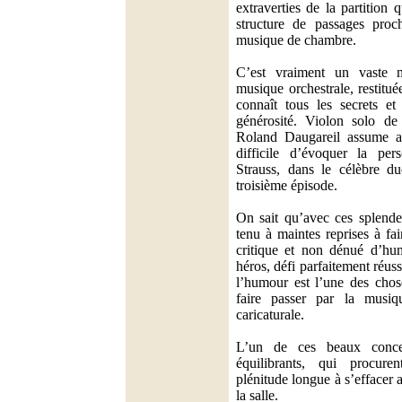
extraverties de la partition q
structure de passages proc
musique de chambre.
C’est vraiment un vaste 
musique orchestrale, restitu
connaît tous les secrets et
générosité. Violon solo de 
Roland Daugareil assume a
difficile d’évoquer la pe
Strauss, dans le célèbre du
troisième épisode.
On sait qu’avec ces splende
tenu à maintes reprises à fa
critique et non dénué d’hu
héros, défi parfaitement réus
l’humour est l’une des chose
faire passer par la musi
caricaturale.
L’un de ces beaux concer
équilibrants, qui procur
plénitude longue à s’effacer a
la salle.