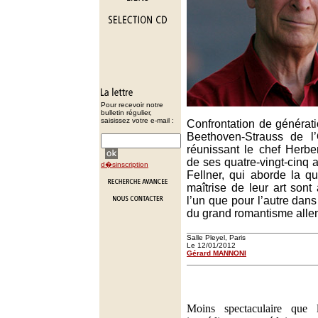
Pour recevoir notre
bulletin régulier,
saisissez votre e-mail :
Confrontation de générat
Beethoven-Strauss de l’
réunissant le chef Herbe
de ses quatre-vingt-cinq an
d�sinscription
Fellner, qui aborde la qu
maîtrise de leur art sont
l’un que pour l’autre dans
du grand romantisme all
Salle Pleyel, Paris
Le 12/01/2012
Gérard MANNONI
Moins spectaculaire que 