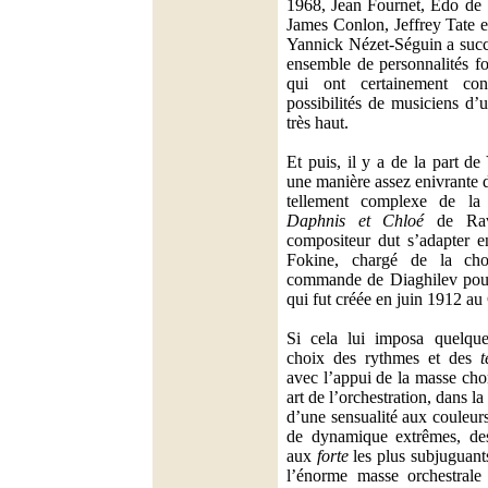
1968, Jean Fournet, Edo de
James Conlon, Jeffrey Tate e
Yannick Nézet-Séguin a succ
ensemble de personnalités fo
qui ont certainement con
possibilités de musiciens d’
très haut.
Et puis, il y a de la part d
une manière assez enivrante d
tellement complexe de la 
Daphnis et Chloé
de Rave
compositeur dut s’adapter e
Fokine, chargé de la cho
commande de Diaghilev pour 
qui fut créée en juin 1912 au 
Si cela lui imposa quelque
choix des rythmes et des
t
avec l’appui de la masse cho
art de l’orchestration, dans
d’une sensualité aux couleur
de dynamique extrêmes, d
aux
forte
les plus subjuguants
l’énorme masse orchestrale