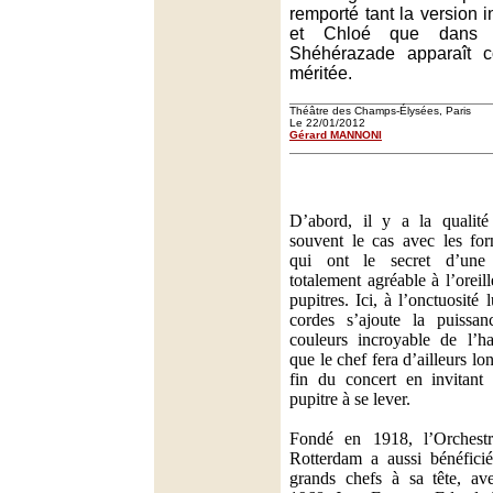
remporté tant la version 
et Chloé que dans 
Shéhérazade apparaît c
méritée.
Théâtre des Champs-Élysées, Paris
Le 22/01/2012
Gérard MANNONI
D’abord, il y a la qualité 
souvent le cas avec les for
qui ont le secret d’une 
totalement agréable à l’oreil
pupitres. Ici, à l’onctuosité
cordes s’ajoute la puissanc
couleurs incroyable de l’ha
que le chef fera d’ailleurs l
fin du concert en invitant 
pupitre à se lever.
Fondé en 1918, l’Orchest
Rotterdam a aussi bénéfici
grands chefs à sa tête, av