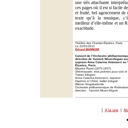
une très attachante interprét
ces pages où il est si facile d
et fruité, bel agencement de 
texte qu’à la musique, c’é
meilleur d’elle-même et un R
exactitude.
Théâtre des Champs-Élysées, Paris
Le 22/01/2012
Gérard MANNONI
Concert de l’Orchestre philharmoniqu
direction de Yannick Nézet-Séguin ave
soprano Anna Catarina Antonacci au
Élysées, Paris.
Maurice Ravel (1875-1937)
Shérérazade
, trois poèmes pour voix e
Tristan Klingsor
Anna Caterina Antonacci, soprano
Daphnis et Chloé
, ballet intégral
Wiener Singakademie
Orchestre philharmonique de Rotterdam
direction : Yannick Nézet-Séguin
[
A la une
|
No