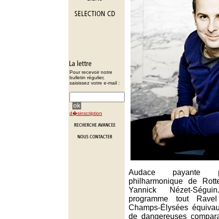
Pour recevoir notre
bulletin régulier,
saisissez votre e-mail :
d�sinscription
Audace payante po
philharmonique de Rott
Yannick Nézet-Ségui
programme tout Rave
Champs-Élysées équivau
de dangereuses compara