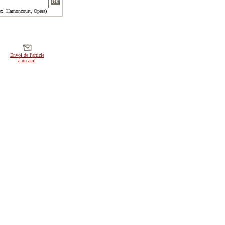
x: Harnoncourt, Opéra)
Envoi de l'article
à un ami