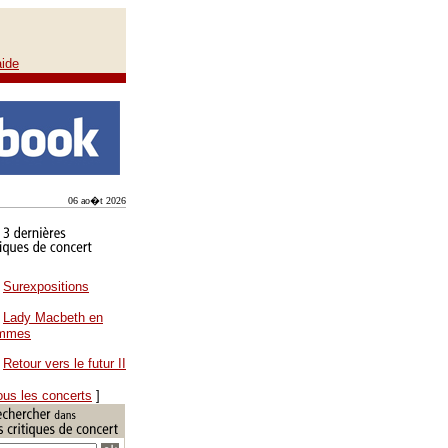
aide
06 ao�t 2026
Surexpositions
Lady Macbeth en
ammes
Retour vers le futur II
ous les concerts
]