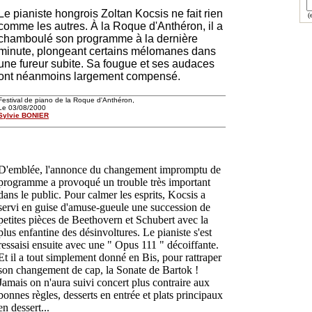
Le pianiste hongrois Zoltan Kocsis ne fait rien
(e
comme les autres. À la Roque d'Anthéron, il a
chamboulé son programme à la dernière
minute, plongeant certains mélomanes dans
une fureur subite. Sa fougue et ses audaces
ont néanmoins largement compensé.
Festival de piano de la Roque d'Anthéron,
Le 03/08/2000
Sylvie BONIER
D'emblée, l'annonce du changement impromptu de
programme a provoqué un trouble très important
dans le public. Pour calmer les esprits, Kocsis a
servi en guise d'amuse-gueule une succession de
petites pièces de Beethovern et Schubert avec la
plus enfantine des désinvoltures. Le pianiste s'est
ressaisi ensuite avec une " Opus 111 " décoiffante.
Et il a tout simplement donné en Bis, pour rattraper
son changement de cap, la Sonate de Bartok !
Jamais on n'aura suivi concert plus contraire aux
bonnes règles, desserts en entrée et plats principaux
en dessert...