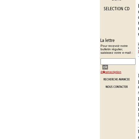
Pour recevoir notre
bulletin régulier,
saisissez votre e-mail :
d�sinscription