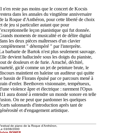
Il n'en reste pas moins que le concert de Kocsis
restera dans les annales du vingtième anniversaire
de la Roque d'Anthéron, pour cette liberté de choix
et de jeu si particulier autant que pour
l'exceptionnelle leçon pianistique qui fut donnée.
Grands moments de musicalité et de délire digital
dans les deux pièces maîtresses d'un clavier
complètement " détempéré " par l'interprète.
La barbarie de Bartok n'est plus seulement sauvage.
Elle devient hallucinée sous les doigts du pianiste,
tout de douleurs et de furie. Arraché, déchiré,
martelé, giclé comme un jet de peinture brute, le
discours maintient en haleine un auditeur qui quitte
le bassin de Florans épuisé par ce parcours mené à
train d'enfer. Beethoven visionnaire, tempétueux,
d'une violence âpre et électrique : rarement l'Opus
111 aura donné à entendre un monde sonore en telle
fusion. On ne peut que pardonner les quelques
écarts salonnards d'introduction après tant de
générosité et d'engagement artistique.
Festival de piano de la Roque d'Anthéron,
Le 03/08/2000
Sylvie BONIER