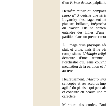
d’un
Prince de bois
palpitant
Dernière œuvre du composit
piano n° 3
dégage une sérén
Lugansky s’est sagement int
pianiste, brillante, irréproch
du clavier. Elle se conte
entendre des lignes d’une
partition dans un premier mo
À l’image d’un physique séd
plaît et brille, mais il ne p
compositeur. L’
Adagio relig
demeure d’une retenue 
l’orchestre qui, sans couvrir
méditation de la partition et 
austère.
Heureusement, l’
Allegro viv
syncopée et ses accords impé
agilité du pianiste qui peut al
et conclure en beauté une œu
caractère.
Murmure des cordes. Brui