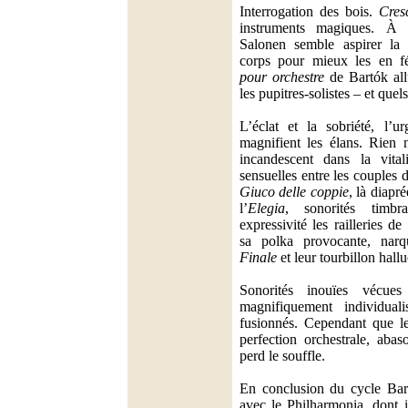
Interrogation des bois.
Cres
instruments magiques. À 
Salonen semble aspirer la
corps pour mieux les en 
pour orchestre
de Bartók all
les pupitres-solistes – et quels
L’éclat et la sobriété, l’u
magnifient les élans. Rien n
incandescent dans la vitali
sensuelles entre les couples 
Giuco delle coppie
, là diapr
l’
Elegia
, sonorités timb
expressivité les railleries de 
sa polka provocante, narq
Finale
et leur tourbillon hallu
Sonorités inouïes vécue
magnifiquement individuali
fusionnés. Cependant que le
perfection orchestrale, abas
perd le souffle.
En conclusion du cycle Bart
avec le Philharmonia, dont il