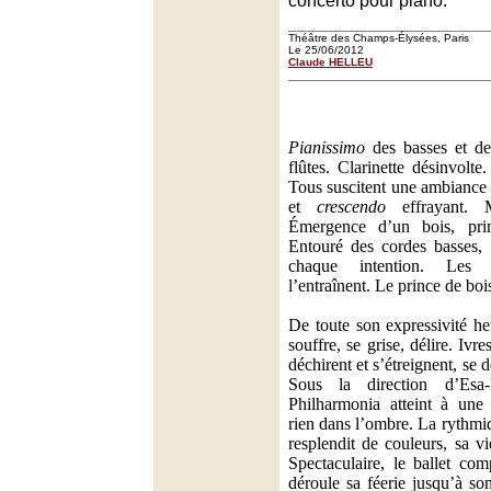
concerto pour piano.
Théâtre des Champs-Élysées, Paris
Le 25/06/2012
Claude HELLEU
Pianissimo
des basses et de
flûtes. Clarinette désinvolte
Tous suscitent une ambiance
et
crescendo
effrayant. M
Émergence d’un bois, pri
Entouré des cordes basses, i
chaque intention. Les p
l’entraînent. Le prince de boi
De toute son expressivité heu
souffre, se grise, délire. Ivr
déchirent et s’étreignent, se 
Sous la direction d’Esa
Philharmonia atteint à une 
rien dans l’ombre. La rythmi
resplendit de couleurs, sa v
Spectaculaire, le ballet co
déroule sa féerie jusqu’à so