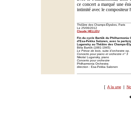
ce concert a marqué une éni
intimité avec le compositeur 
Théâtre des Champs-Élysées, Paris
Le 25/06/2012
Claude HELLEU
Fin du cycle Bartók du Philharmonia O
d’Esa-Pekka Salonen, avec la particip
Lugansky au Théâtre des Champs-Ély
Béla Bartók (1881-1945)
Le Prince de bois
, suite d’orchestre op.
Concerto pour piano et orchestre n° 3
Nikolaï Lugansky, piano
Concerto pour orchestre
Philharmonia Orchestra
direction : Esa-Pekka Salonen
[
A la une
|
No